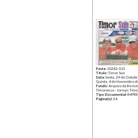
Pasta:
10282.013
Título:
Timor Sun
Data:
Sexta, 29 de Outubr
Quinta, 4 de Novembro d
Fundo:
Arquivo da Resist
Timorense - Jornais Tim
Tipo Documental:
IMPR
Página(s):
24