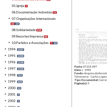
05.Igreja
1
06.Documentação Indonésia
12
07.Organizações Internacionais
16
17
08.Solidariedade
208
09.Recortes/Imprensa
65
10.Partidos e Associações
7
15
1994
1287
1995
1298
1996
1109
Pasta:
07153.097
1997
1152
Data:
c. 1993
Fundo:
Arquivo da Resist
1998
721
Timorense - Carlos Lopes
Tipo Documental:
Corre
1999
243
Página(s):
5
2000
13
2001
7
2002
1