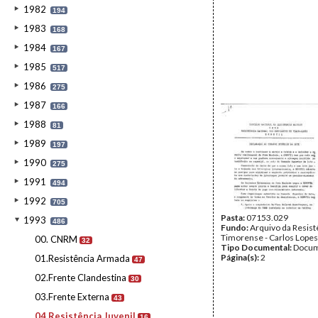
1982
194
1983
168
1984
167
1985
517
1986
275
1987
166
1988
81
1989
197
1990
275
1991
494
1992
705
Pasta:
07153.029
1993
486
Fundo:
Arquivo da Resist
Timorense - Carlos Lopes
00. CNRM
32
Tipo Documental:
Docum
Página(s):
2
01.Resistência Armada
47
02.Frente Clandestina
30
03.Frente Externa
43
04.Resistência Juvenil
16