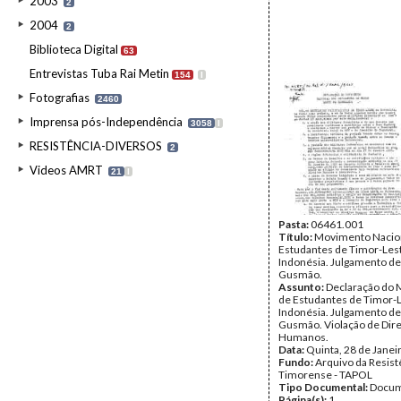
2003
2
2004
2
Biblioteca Digital
63
Entrevistas Tuba Rai Metin
154
I
Fotografias
2460
Imprensa pós-Independência
3058
I
RESISTÊNCIA-DIVERSOS
2
Videos AMRT
21
I
Pasta:
06461.001
Título:
Movimento Nacio
Estudantes de Timor-Les
Indonésia. Julgamento d
Gusmão.
Assunto:
Declaração do
de Estudantes de Timor-
Indonésia. Julgamento d
Gusmão. Violação de Dire
Humanos.
Data:
Quinta, 28 de Janei
Fundo:
Arquivo da Resist
Timorense - TAPOL
Tipo Documental:
Docum
Página(s):
1