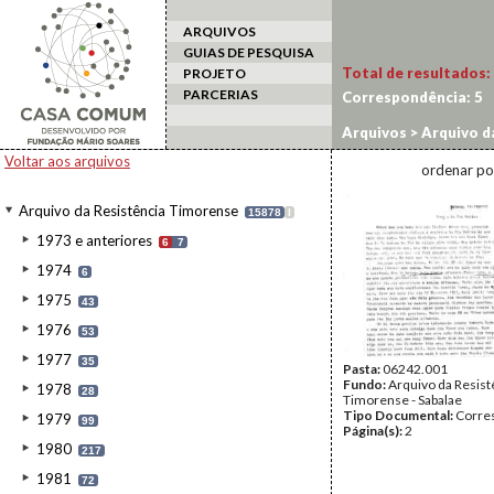
ARQUIVOS
GUIAS DE PESQUISA
Total de resultados:
PROJETO
PARCERIAS
Correspondência:
5
Arquivos
>
Arquivo d
Voltar aos arquivos
ordenar po
Arquivo da Resistência Timorense
15878
I
1973 e anteriores
6
7
1974
6
1975
43
1976
53
1977
35
Pasta:
06242.001
Fundo:
Arquivo da Resist
1978
28
Timorense - Sabalae
Tipo Documental:
Corre
1979
99
Página(s):
2
1980
217
1981
72