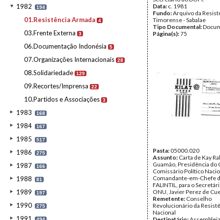
1982
Data:
c. 1981
194
Fundo:
Arquivo da Resist
01.Resistência Armada
Timorense - Sabalae
4
Tipo Documental:
Docum
03.Frente Externa
Página(s):
75
3
06.Documentação Indonésia
5
07.Organizações Internacionais
28
08.Solidariedade
129
09.Recortes/Imprensa
22
10.Partidos e Associações
3
1983
168
1984
167
1985
517
Pasta:
05000.020
1986
275
Assunto:
Carta de Kay Ra
Guamão, Presidência do 
1987
166
Comissário Político Nacio
Comandante-em-Chefe d
1988
81
FALINTIL, para o Secretár
1989
ONU, Javier Perez de Cuel
197
Remetente:
Conselho
1990
Revolucionário da Resist
275
Nacional
1991
Destinatário:
Assembleia
494