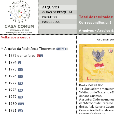
ARQUIVOS
GUIAS DE PESQUISA
Total de resultados:
PROJETO
PARCERIAS
Correspondência:
1
Arquivos
>
Arquivo d
Voltar aos arquivos
ordenar po
Arquivo da Resistência Timorense
15878
I
1973 e anteriores
6
7
1974
6
1975
43
1976
53
1977
35
Pasta:
06242.060
Título:
Caderno manuscr
1978
28
"Métodos de Trabalho e D
Xanana Gusmão
1979
99
Assunto:
Caderno manus
os "Métodos de Trabalho 
1980
217
de Kay Rala Xanana Gusm
Comissário Político Nacio
1981
72
Secretário do DOPI.