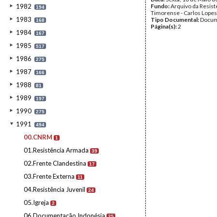
1982
Fundo:
Arquivo da Resist
194
Timorense - Carlos Lopes
1983
Tipo Documental:
Docum
168
Página(s):
2
1984
167
1985
517
1986
275
1987
166
1988
81
1989
197
1990
275
1991
494
00.CNRM
1
01.Resistência Armada
39
02.Frente Clandestina
17
03.Frente Externa
11
04.Resistência Juvenil
24
05.Igreja
2
06.Documentação Indonésia
25