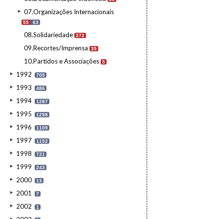
07.Organizações Internacionais
55
63
08.Solidariedade
272
09.Recortes/Imprensa
35
10.Partidos e Associações
5
1992
705
1993
486
1994
1287
1995
1298
1996
1109
1997
1152
1998
721
1999
243
2000
13
2001
7
2002
1