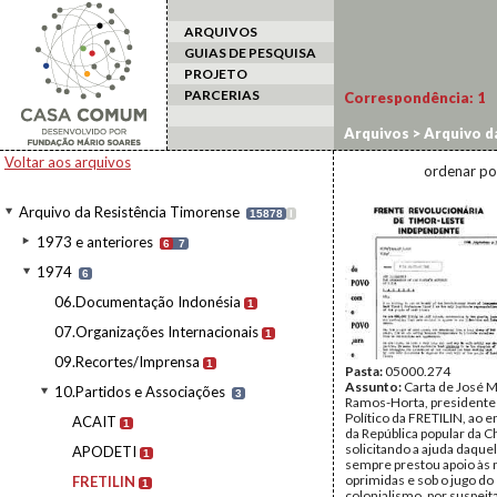
ARQUIVOS
GUIAS DE PESQUISA
PROJETO
PARCERIAS
Correspondência:
1
Arquivos
>
Arquivo d
Voltar aos arquivos
ordenar po
Arquivo da Resistência Timorense
15878
I
1973 e anteriores
6
7
1974
6
06.Documentação Indonésia
1
07.Organizações Internacionais
1
09.Recortes/Imprensa
1
Pasta:
05000.274
Assunto:
Carta de José 
10.Partidos e Associações
3
Ramos-Horta, presidente
Político da FRETILIN, ao 
ACAIT
1
da República popular da C
solicitando a ajuda daquel
APODETI
1
sempre prestou apoio às
oprimidas e sob o jugo do
FRETILIN
1
colonialismo, por suspeit