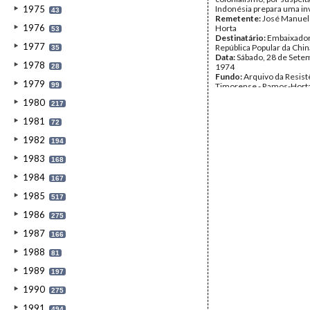
1975
Indonésia prepara uma in
43
Remetente:
José Manuel
1976
Horta
53
Destinatário:
Embaixador
1977
República Popular da Chin
35
Data:
Sábado, 28 de Sete
1978
1974
28
Fundo:
Arquivo da Resist
1979
99
Timorense - Ramos-Hort
Tipo Documental:
Corre
1980
217
Página(s):
2
1981
72
1982
194
1983
168
1984
167
1985
517
1986
275
1987
166
1988
81
1989
197
1990
275
1991
494