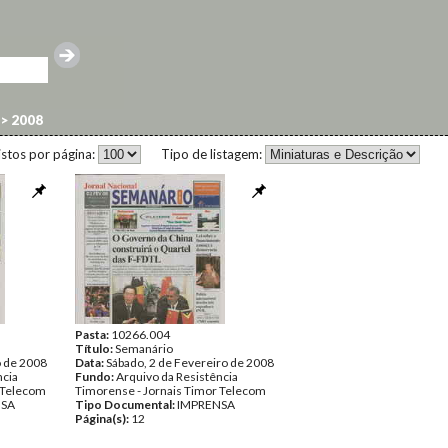
>
2008
istos por página:
Tipo de listagem:
Pasta:
10266.004
Título:
Semanário
o de 2008
Data:
Sábado, 2 de Fevereiro de 2008
ncia
Fundo:
Arquivo da Resistência
 Telecom
Timorense - Jornais Timor Telecom
NSA
Tipo Documental:
IMPRENSA
Página(s):
12