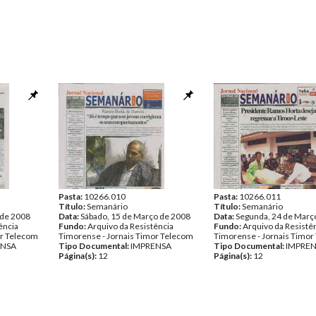
Pasta:
10266.010
Pasta:
10266.011
Título:
Semanário
Título:
Semanário
 de 2008
Data:
Sábado, 15 de Março de 2008
Data:
Segunda, 24 de Març
ência
Fundo:
Arquivo da Resistência
Fundo:
Arquivo da Resistê
or Telecom
Timorense - Jornais Timor Telecom
Timorense - Jornais Timor
ENSA
Tipo Documental:
IMPRENSA
Tipo Documental:
IMPRE
Página(s):
12
Página(s):
12