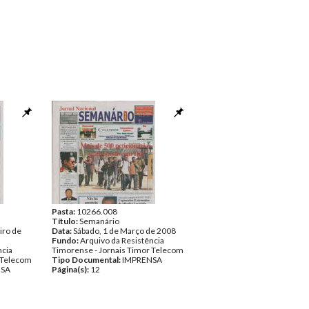
Pasta:
10266.008
Título:
Semanário
iro de
Data:
Sábado, 1 de Março de 2008
Fundo:
Arquivo da Resistência
ncia
Timorense - Jornais Timor Telecom
 Telecom
Tipo Documental:
IMPRENSA
NSA
Página(s):
12