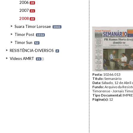
2006
38
2007
31
2008
48
Suara Timor Lorosae
1041
Timor Post
1034
Timor Sun
52
RESISTÊNCIA-DIVERSOS
2
Videos AMRT
21
I
Pasta:
10266.013
Título:
Semanário
Data:
Sábado, 12 de Abril
Fundo:
Arquivo da Resist
Timorense - Jornais Tim
Tipo Documental:
IMPR
Página(s):
12