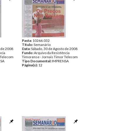
Pasta:
10266.032
Título:
Semanário
 de 2008
Data:
Sábado, 30 de Agosto de 2008
ncia
Fundo:
Arquivo da Resistência
 Telecom
Timorense - Jornais Timor Telecom
NSA
Tipo Documental:
IMPRENSA
Página(s):
12