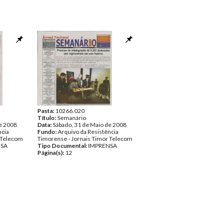
Pasta:
10266.020
Título:
Semanário
e 2008
Data:
Sábado, 31 de Maio de 2008
ncia
Fundo:
Arquivo da Resistência
 Telecom
Timorense - Jornais Timor Telecom
NSA
Tipo Documental:
IMPRENSA
Página(s):
12