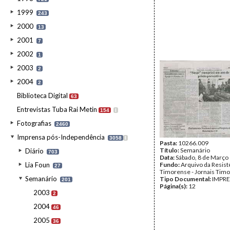
1999
243
2000
13
2001
7
2002
1
2003
2
2004
2
Biblioteca Digital
63
Entrevistas Tuba Rai Metin
154
I
Fotografias
2460
Imprensa pós-Independência
3058
I
Pasta:
10266.009
Título:
Semanário
Diário
703
Data:
Sábado, 8 de Março
Lia Foun
Fundo:
Arquivo da Resist
27
Timorense - Jornais Tim
Semanário
Tipo Documental:
IMPR
201
Página(s):
12
2003
2
2004
46
2005
36