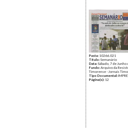
Pasta:
10266.021
Título:
Semanário
Data:
Sábado, 7 de Junho
Fundo:
Arquivo da Resist
Timorense - Jornais Tim
Tipo Documental:
IMPR
Página(s):
12