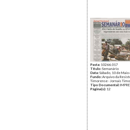
Pasta:
10266.017
Título:
Semanário
Data:
Sábado, 10 de Maio
Fundo:
Arquivo da Resist
Timorense - Jornais Tim
Tipo Documental:
IMPR
Página(s):
12