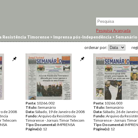
Pesquisa Avançada
a Resistência Timorense
>
Imprensa pós-Independência
>
Semanário
ordenar por:
reg
Pasta:
10266.002
Pasta:
10266.003
Título:
Semanário
Título:
Semanário
ro de 2008
Data:
Sábado, 19 de Janeiro de 2008
Data:
Sábado, 26 de Janeir
ência
Fundo:
Arquivo da Resistência
Fundo:
Arquivo da Resistê
or Telecom
Timorense - Jornais Timor Telecom
Timorense - Jornais Timor
ENSA
Tipo Documental:
IMPRENSA
Tipo Documental:
IMPRE
Página(s):
12
Página(s):
12