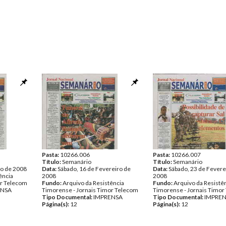
Pasta:
10266.006
Pasta:
10266.007
Título:
Semanário
Título:
Semanário
ro de 2008
Data:
Sábado, 16 de Fevereiro de
Data:
Sábado, 23 de Fevere
ência
2008
2008
or Telecom
Fundo:
Arquivo da Resistência
Fundo:
Arquivo da Resistê
ENSA
Timorense - Jornais Timor Telecom
Timorense - Jornais Timor
Tipo Documental:
IMPRENSA
Tipo Documental:
IMPRE
Página(s):
12
Página(s):
12