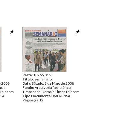
Pasta:
10266.016
Título:
Semanário
e 2008
Data:
Sábado, 3 de Maio de 2008
ncia
Fundo:
Arquivo da Resistência
 Telecom
Timorense - Jornais Timor Telecom
NSA
Tipo Documental:
IMPRENSA
Página(s):
12