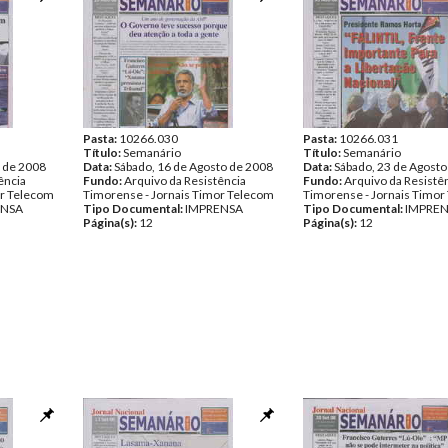
Pasta:
10266.030
Pasta:
10266.031
Título:
Semanário
Título:
Semanário
o de 2008
Data:
Sábado, 16 de Agosto de 2008
Data:
Sábado, 23 de Agosto
ência
Fundo:
Arquivo da Resistência
Fundo:
Arquivo da Resistê
or Telecom
Timorense - Jornais Timor Telecom
Timorense - Jornais Timor
ENSA
Tipo Documental:
IMPRENSA
Tipo Documental:
IMPRE
Página(s):
12
Página(s):
12