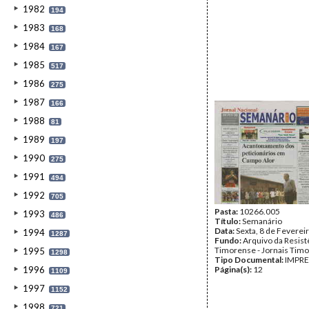
1982
194
1983
168
1984
167
1985
517
1986
275
1987
166
1988
81
1989
197
1990
275
1991
494
1992
705
Pasta:
10266.005
1993
486
Título:
Semanário
Data:
Sexta, 8 de Feverei
1994
1287
Fundo:
Arquivo da Resist
Timorense - Jornais Tim
1995
1298
Tipo Documental:
IMPR
1996
Página(s):
12
1109
1997
1152
1998
721