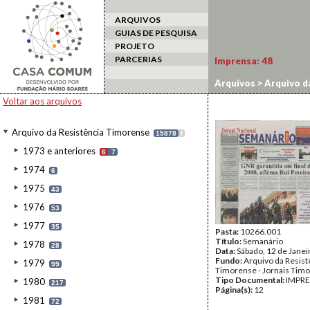
ARQUIVOS
GUIAS DE PESQUISA
PROJETO
PARCERIAS
Imprensa:
48
Arquivos
>
Arquivo d
Voltar aos arquivos
Arquivo da Resistência Timorense
15878
I
1973 e anteriores
6
7
1974
6
1975
43
1976
53
1977
35
Pasta:
10266.001
Título:
Semanário
1978
28
Data:
Sábado, 12 de Janei
Fundo:
Arquivo da Resist
1979
99
Timorense - Jornais Tim
Tipo Documental:
IMPR
1980
217
Página(s):
12
1981
72