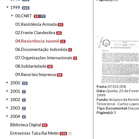
1999
243
00.CNRT
19
77
01.Resistência Armada
10
02.Frente Clandestina
44
04.Resistência Juvenil
11
06.Documentação Indonésia
4
07.Organizações Internacionais
9
08.Solidariedade
38
09.Recortes/Imprensa
50
2000
13
Pasta:
07153.058
Data:
Quinta, 25 de Fever
2001
7
1999
2002
Fundo:
Arquivo da Resist
1
Timorense - Carlos Lopes
2003
Tipo Documental:
Docum
2
Página(s):
5
2004
2
Biblioteca Digital
63
Entrevistas Tuba Rai Metin
154
I