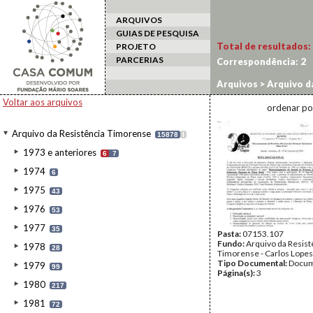
ARQUIVOS
GUIAS DE PESQUISA
Total de resultados:
PROJETO
PARCERIAS
Correspondência:
2
Arquivos
>
Arquivo d
Voltar aos arquivos
ordenar po
Arquivo da Resistência Timorense
15878
I
1973 e anteriores
6
7
1974
6
1975
43
1976
53
1977
35
Pasta:
07153.107
Fundo:
Arquivo da Resist
1978
28
Timorense - Carlos Lopes
Tipo Documental:
Docum
1979
99
Página(s):
3
1980
217
1981
72