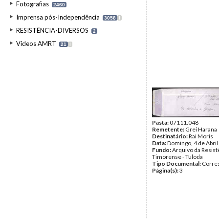
Fotografias
2460
Imprensa pós-Independência
3058
I
RESISTÊNCIA-DIVERSOS
2
Videos AMRT
21
I
Pasta:
07111.048
Remetente:
Grei Harana
Destinatário:
Rai Moris
Data:
Domingo, 4 de Abril
Fundo:
Arquivo da Resist
Timorense - Tuloda
Tipo Documental:
Corre
Página(s):
3