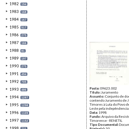
1982
194
1983
168
1984
167
1985
517
1986
275
1987
166
1988
81
1989
197
1990
275
1991
494
1992
705
Pasta:
09623.002
1993
486
Título:
Juramento
Assunto:
Conjunto de d
1994
1287
contendo Juramento de 
Timores à Luta do Povo d
1995
1298
Leste pela indepêndencia
1996
Data:
1998
1109
Fundo:
Arquivo da Resist
1997
Timorense - RENETIL
1152
Tipo Documental:
Docum
1998
Página(s):
30
721