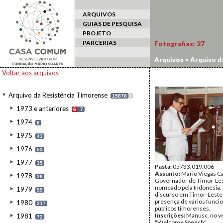
ARQUIVOS
GUIAS DE PESQUISA
PROJETO
PARCERIAS
Fotografias:
27
Arquivos
>
Arquivo d
Voltar aos arquivos
Arquivo da Resistência Timorense
15878
I
1973 e anteriores
6
7
1974
6
1975
43
1976
53
1977
35
Pasta:
05733.019.006
Assunto:
Mário Viegas Ca
1978
28
Governador de Timor-Les
nomeado pela Indonésia,
1979
99
discurso em Timor-Leste
presença de vários funci
1980
217
públicos timorenses.
Inscrições:
Manusc. no v
1981
72
"Welcome Speech".