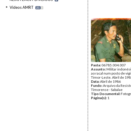
Videos AMRT
21
I
Pasta:
06785.004.007
Assunto:
Militar indonés
ao racal num posto de vig
Timor-Leste. Abril de 198
Data:
Abril de 1986
Fundo:
Arquivo da Resist
Timorense - Sabalae
Tipo Documental:
Fotogr
Página(s):
1