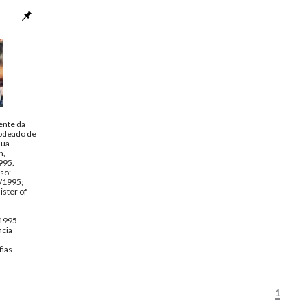
Página(s):
1
ente da
rodeado de
sua
n,
995.
so:
/1995;
ister of
 1995
ncia
fias
1