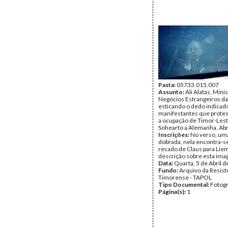
Pasta:
05733.015.007
Assunto:
Ali Alatas, Mini
Negócios Estrangeiros da
esticando o dedo indicad
manifestantes que prote
a ocupação de Timor-Leste
Sohearto a Alemanha. Abr
Inscrições:
No verso, uma
dobrada, nela encontra-s
recado de Claus para Lie
descrição sobre esta im
Data:
Quarta, 5 de Abril 
Fundo:
Arquivo da Resist
Timorense - TAPOL
Tipo Documental:
Fotogr
Página(s):
1