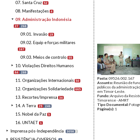
07. Santa Cruz
52
08. Manifestações
4
09. Administração Indonésia
27
268
09.01. Invasão
19
09.02. Equip e forças militares
167
09.03. Meios de controlo
55
10. Violações Direitos Humanos
84
288
Pasta:
09526.002.167
11. Organizações Internacionais
50
Assunto:
Reunião de fun
públicos da administraçã
12. Organizações Solidariedade
665
em Timor-Leste.
Fundo:
Arquivo da Resist
13. Recortes/Imprensa
34
Timorense - AMRT
Tipo Documental:
Fotogr
14. A Terra
29
246
Página(s):
1
15. Nobel da Paz
5
16. UNTAET
1
Imprensa pós-Independência
3058
I
RESISTÊNCIA-DIVERSOS
2