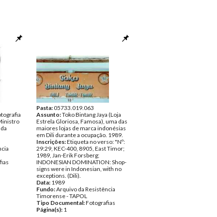
Pasta:
05733.019.063
tografia
Assunto:
Toko Bintang Jaya (Loja
inistro
Estrela Gloriosa, Famosa), uma das
 da
maiores lojas de marca indonésias
em Dili durante a ocupação. 1989.
Inscrições:
Etiqueta no verso: "Nº:
ncia
29:29, KEC-400, 8905, East Timor;
1989, Jan-Erik Forsberg;
fias
INDONESIAN DOMINATION: Shop-
signs were in Indonesian, with no
exceptions. (Dili).
Data:
1989
Fundo:
Arquivo da Resistência
Timorense - TAPOL
Tipo Documental:
Fotografias
Página(s):
1