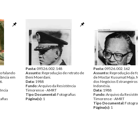
Pasta:
09526.002.148
Pasta:
09526.002.162
io falando
Assunto:
Reprodução de retrato de
Assunto:
Reprodução de fo
ilância em
Beni Moerdani.
de Moctar Kusumat Maja, M
6.
Data:
1988
dos Negócios Estrangeiros
Fundo:
Arquivo da Resistência
Indonésia.
ência
Timorense - AMRT
Data:
1988
Tipo Documental:
Fotografias
Fundo:
Arquivo da Resistê
afias
Página(s):
1
Timorense - AMRT
Tipo Documental:
Fotogra
Página(s):
1