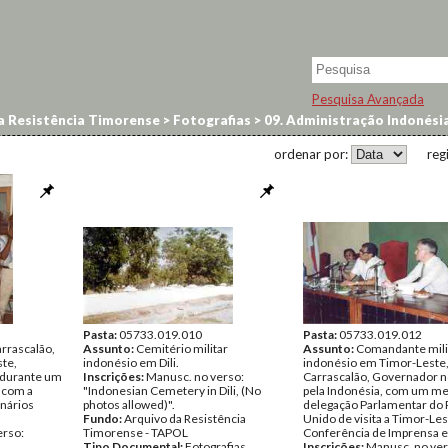
Pesquisa Avançada
a Resistência Timorense
>
Fotografias
>
09. Administração Indonési
ordenar por:
reg
Pasta:
05733.019.010
Pasta:
05733.019.012
rrascalão,
Assunto:
Cemitério militar
Assunto:
Comandante mili
te,
indonésio em Dili.
indonésio em Timor-Leste
 durante um
Inscrições:
Manusc. no verso:
Carrascalão, Governador
 com a
"Indonesian Cemetery in Dili, (No
pela Indonésia, com um m
onários
photos allowed)".
delegação Parlamentar do 
Fundo:
Arquivo da Resistência
Unido de visita a Timor-Le
erso:
Timorense - TAPOL
Conferência de Imprensa em
Tipo Documental:
Fotografias
Inscrições:
Manusc. no ver