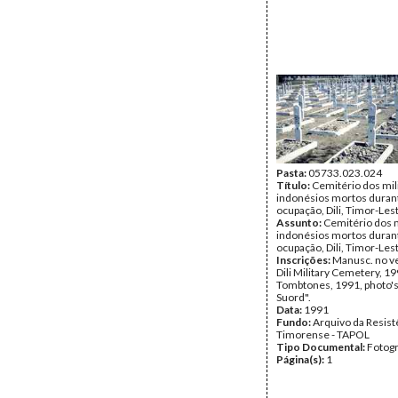
Pasta:
05733.023.024
Título:
Cemitério dos mil
indonésios mortos duran
ocupação, Dili, Timor-Les
Assunto:
Cemitério dos m
indonésios mortos duran
ocupação, Dili, Timor-Les
Inscrições:
Manusc. no ve
Dili Military Cemetery, 1
Tombtones, 1991, photo's
Suord".
Data:
1991
Fundo:
Arquivo da Resist
Timorense - TAPOL
Tipo Documental:
Fotogr
Página(s):
1