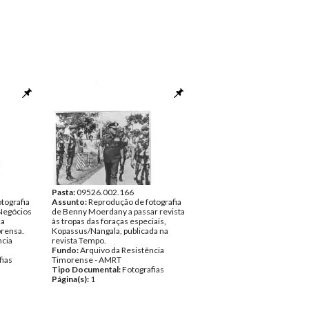
Pasta:
09526.002.166
tografia
Assunto:
Reprodução de fotografia
 Negócios
de Benny Moerdany a passar revista
da
às tropas das foraças especiais,
prensa.
Kopassus/Nangala, publicada na
ncia
revista Tempo.
Fundo:
Arquivo da Resistência
fias
Timorense - AMRT
Tipo Documental:
Fotografias
Página(s):
1