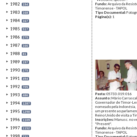
1982
Fundo:
Arquivo da Resist
194
Timorense - TAPOL
1983
Tipo Documental:
Fotogr
168
Página(s):
1
1984
167
1985
517
1986
275
1987
166
1988
81
1989
197
1990
275
1991
494
1992
705
Pasta:
05733.019.016
1993
486
Assunto:
Mário Carrasca
Governador de Timor-Le
1994
1287
nomeado pela Indonésia,
um presente ao parlamen
1995
1298
Reino Unido de visita a T
1996
Inscrições:
Manusc. no v
1109
"Present".
1997
Fundo:
Arquivo da Resist
1152
Timorense - TAPOL
1998
Tipo Documental:
Fotogr
721