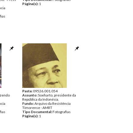
Página(s):
1
ncia
fias
Pasta:
09526.001.054
azendo
Assunto:
Soeharto, presidente da
República da Indonésia.
ncia
Fundo:
Arquivo da Resistência
Timorense - AMRT
fias
Tipo Documental:
Fotografias
Página(s):
1