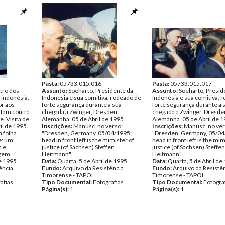
Pasta:
05733.015.016
Pasta:
05733.015.017
stro dos
Assunto:
Soeharto, Presidente da
Assunto:
Soeharto, Presid
 indonésia,
Indonésia e sua comitiva, rodeado de
Indonésia e sua comitiva, 
or aos
forte segurança durante a sua
forte segurança durante a 
stam contra
chegada a Zwinger, Dresden,
chegada a Zwinger, Dresde
. Visita de
Alemanha. 05 de Abril de 1995.
Alemanha. 05 de Abril de 1
il de 1995.
Inscrições:
Manusc. no verso:
Inscrições:
Manusc. no ver
 folha
"Dresden, Germany, 05/04/1995;
"Dresden, Germany, 05/04
e: um
head in front left is the mimister of
head in front left is the mim
m e
justice (of Sachsen) Steffen
justice (of Sachsen) Steffen
agem.
Heitmann".
Heitmann".
de 1995
Data:
Quarta, 5 de Abril de 1995
Data:
Quarta, 5 de Abril de
ência
Fundo:
Arquivo da Resistência
Fundo:
Arquivo da Resistê
Timorense - TAPOL
Timorense - TAPOL
afias
Tipo Documental:
Fotografias
Tipo Documental:
Fotogra
Página(s):
1
Página(s):
1