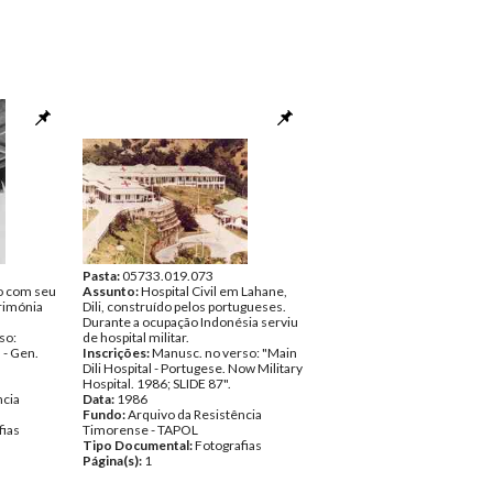
Pasta:
05733.019.073
o com seu
Assunto:
Hospital Civil em Lahane,
rimónia
Dili, construído pelos portugueses.
Durante a ocupação Indonésia serviu
so:
de hospital militar.
 - Gen.
Inscrições:
Manusc. no verso: "Main
Dili Hospital - Portugese. Now Military
Hospital. 1986; SLIDE 87".
ncia
Data:
1986
Fundo:
Arquivo da Resistência
fias
Timorense - TAPOL
Tipo Documental:
Fotografias
Página(s):
1