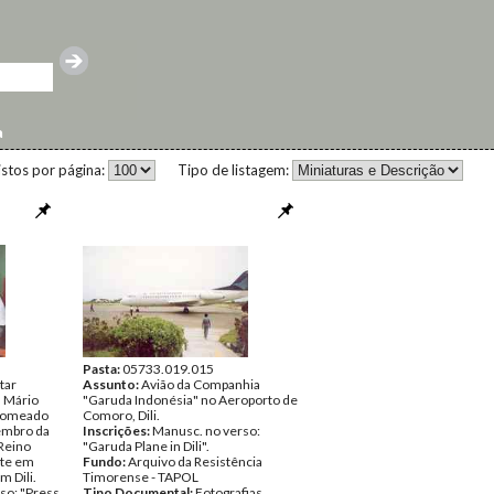
a
istos por página:
Tipo de listagem:
Pasta:
05733.019.015
tar
Assunto:
Avião da Companhia
, Mário
"Garuda Indonésia" no Aeroporto de
 nomeado
Comoro, Dili.
embro da
Inscrições:
Manusc. no verso:
Reino
"Garuda Plane in Dili".
ste em
Fundo:
Arquivo da Resistência
 Dili.
Timorense - TAPOL
so: "Press
Tipo Documental:
Fotografias