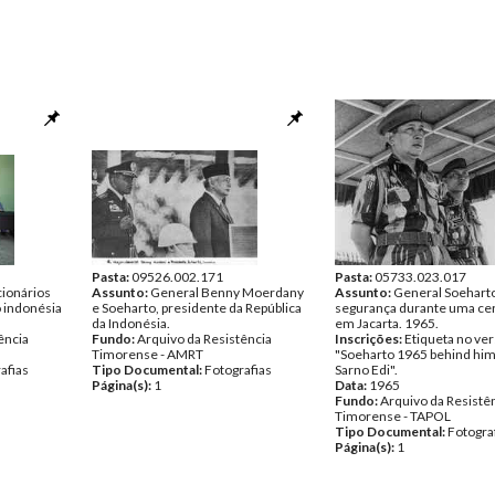
Pasta:
09526.002.171
Pasta:
05733.023.017
cionários
Assunto:
General Benny Moerdany
Assunto:
General Soehart
o indonésia
e Soeharto, presidente da República
segurança durante uma ce
da Indonésia.
em Jacarta. 1965.
ência
Fundo:
Arquivo da Resistência
Inscrições:
Etiqueta no ver
Timorense - AMRT
"Soeharto 1965 behind him
afias
Tipo Documental:
Fotografias
Sarno Edi".
Página(s):
1
Data:
1965
Fundo:
Arquivo da Resistê
Timorense - TAPOL
Tipo Documental:
Fotogra
Página(s):
1