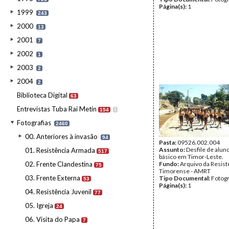
Página(s):
1
1999
243
2000
13
2001
7
2002
1
2003
2
2004
2
Biblioteca Digital
63
Entrevistas Tuba Rai Metin
154
I
Fotografias
2460
00. Anteriores à invasão
94
Pasta:
09526.002.004
Assunto:
Desfile de alun
01. Resistência Armada
517
básico em Timor-Leste.
02. Frente Clandestina
Fundo:
Arquivo da Resist
75
Timorense - AMRT
03. Frente Externa
Tipo Documental:
Fotogr
53
Página(s):
1
04. Resistência Juvenil
77
05. Igreja
24
06. Visita do Papa
7