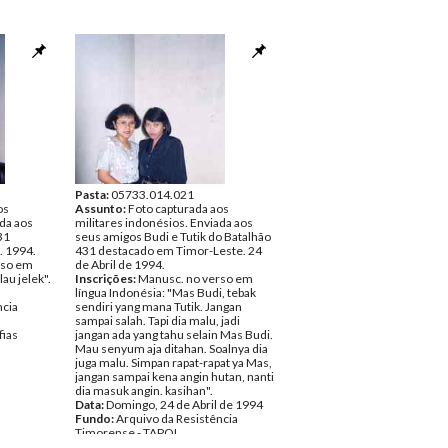
Pasta:
05733.014.021
os
Assunto:
Foto capturada aos
ada aos
militares indonésios. Enviada aos
31
seus amigos Budi e Tutik do Batalhão
. 1994.
431 destacado em Timor-Leste. 24
rso em
de Abril de 1994.
lau jelek".
Inscrições:
Manusc. no verso em
língua Indonésia: "Mas Budi, tebak
ncia
sendiri yang mana Tutik. Jangan
sampai salah. Tapi dia malu, jadi
fias
jangan ada yang tahu selain Mas Budi.
Mau senyum aja ditahan. Soalnya dia
juga malu. Simpan rapat-rapat ya Mas,
jangan sampai kena angin hutan, nanti
dia masuk angin. kasihan".
Data:
Domingo, 24 de Abril de 1994
Fundo:
Arquivo da Resistência
Timorense - TAPOL
Tipo Documental:
Fotografias