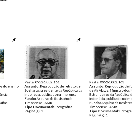
Pasta:
09526.002.161
Pasta:
09526.002.163
os do ensino
Assunto:
Reprodução de retrato de
Assunto:
Reprodução de fo
Soeharto, presidente da República da
de Ali Alatas, Ministro dos
ência
Indonésia, publicado na imprensa.
Estrangeiros da República 
Fundo:
Arquivo da Resistência
Indonésia, publicado na im
afias
Timorense - AMRT
Fundo:
Arquivo da Resistê
Tipo Documental:
Fotografias
Timorense - AMRT
Página(s):
1
Tipo Documental:
Fotogra
Página(s):
1