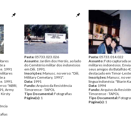
Pasta:
05733.023.026
Pasta:
05733.014.022
itares
Assunto:
Jardim dos Heróis, ao lado
Assunto:
Foto capturada a
te a
do Cemitério militar dos indonésios
militares indonésios. Envi
te. 1991
em Dili. 1991.
seus amigos do Batalhão 4
ilitares
Inscrições:
Manusc. no verso: "Dili,
destacado em Timor-Leste
te a
Military Cemetary, 1991".
Inscrições:
Manusc. no ve
te. 1991.
Data:
1991
língua Indonésia: "Biarin Ka
rso: "ABRI,
Fundo:
Arquivo da Resistência
Data:
1994
991, Army
Timorense - TAPOL
Fundo:
Arquivo da Resistê
 Kirsty
Tipo Documental:
Fotografias
Timorense - TAPOL
Página(s):
1
Tipo Documental:
Fotogra
Página(s):
1
ência
afias