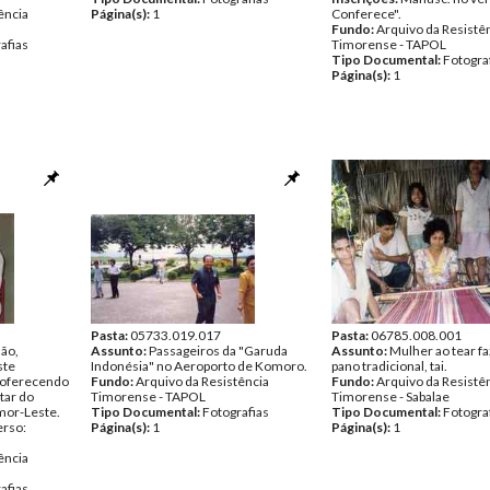
ência
Página(s):
1
Conferece".
Fundo:
Arquivo da Resistê
afias
Timorense - TAPOL
Tipo Documental:
Fotogra
Página(s):
1
Pasta:
05733.019.017
Pasta:
06785.008.001
lão,
Assunto:
Passageiros da "Garuda
Assunto:
Mulher ao tear f
ste
Indonésia" no Aeroporto de Komoro.
pano tradicional, tai.
 oferecendo
Fundo:
Arquivo da Resistência
Fundo:
Arquivo da Resistê
tar do
Timorense - TAPOL
Timorense - Sabalae
imor-Leste.
Tipo Documental:
Fotografias
Tipo Documental:
Fotogra
erso:
Página(s):
1
Página(s):
1
ência
afias