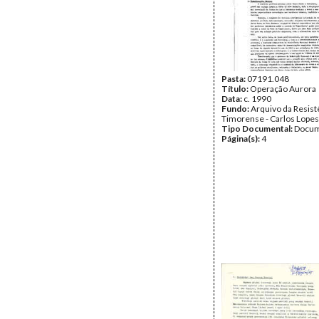
Pasta:
07191.048
Título:
Operação Aurora
Data:
c. 1990
Fundo:
Arquivo da Resist
Timorense - Carlos Lopes
Tipo Documental:
Docum
Página(s):
4