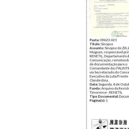
Pasta:
09623.021
Título:
Sinopse
Assunto:
Sinopse de Zih 
Muguen, responsável prin
RENETIL, Departamento 
Comunicação, remetendo
de documentação para o
Comandante das FALINTI
via Secretariado do Cons
Executivo da Luta/Frente
Clandestina.
Data:
Segunda, 8 de Outu
Fundo:
Arquivo da Resist
Timorense - RENETIL
Tipo Documental:
Docum
Página(s):
1