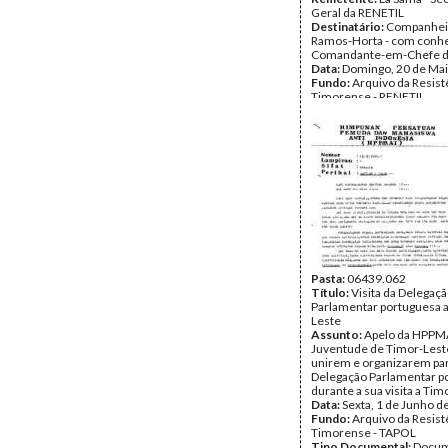
Geral da RENETIL
Destinatário:
Companhei
Ramos-Horta - com conh
Comandante-em-Chefe d
Data:
Domingo, 20 de Mai
Fundo:
Arquivo da Resist
Timorense - RENETIL
Tipo Documental:
Corre
Página(s):
2
Pasta:
06439.062
Título:
Visita da Delegaç
Parlamentar portuguesa 
Leste
Assunto:
Apelo da HPPMA
Juventude de Timor-Leste
unirem e organizarem par
Delegação Parlamentar p
durante a sua visita a Tim
Data:
Sexta, 1 de Junho d
Fundo:
Arquivo da Resist
Timorense - TAPOL
Tipo Documental:
Docum