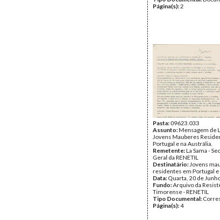
Página(s):
2
Pasta:
09623.033
Assunto:
Mensagem de L
Jovens Mauberes Reside
Portugal e na Austrália.
Remetente:
La Sama - Sec
Geral da RENETIL
Destinatário:
Jovens ma
residentes em Portugal e 
Data:
Quarta, 20 de Junh
Fundo:
Arquivo da Resist
Timorense - RENETIL
Tipo Documental:
Corre
Página(s):
4