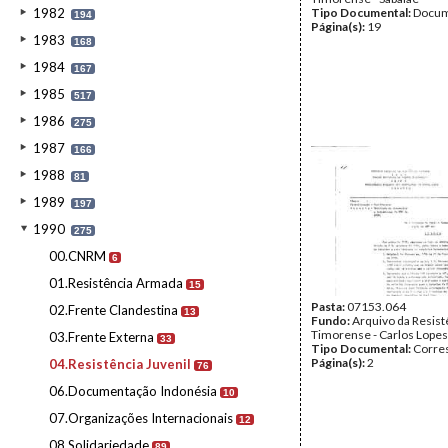
1982
Tipo Documental:
Docum
194
Página(s):
19
1983
168
1984
167
1985
517
1986
275
1987
166
1988
81
1989
197
1990
275
00.CNRM
6
01.Resistência Armada
15
Pasta:
07153.064
02.Frente Clandestina
13
Fundo:
Arquivo da Resist
Timorense - Carlos Lopes
03.Frente Externa
33
Tipo Documental:
Corre
Página(s):
2
04.Resistência Juvenil
76
06.Documentação Indonésia
10
07.Organizações Internacionais
12
08.Solidariedade
89