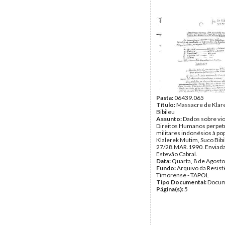
Pasta:
06439.065
Título:
Massacre de Klar
Bibileu
Assunto:
Dados sobre vi
Direitos Humanos perpet
militares indonésios à po
Klalerek Mutim, Suco Bib
27/28.MAR.1990. Enviada
Estevão Cabral.
Data:
Quarta, 8 de Agost
Fundo:
Arquivo da Resist
Timorense - TAPOL
Tipo Documental:
Docum
Página(s):
5