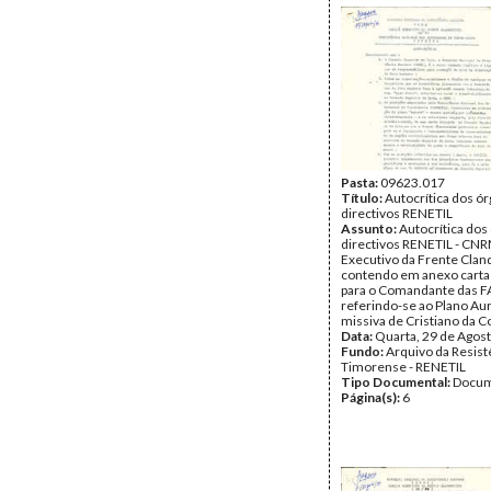
Pasta:
09623.017
Título:
Autocrítica dos ó
directivos RENETIL
Assunto:
Autocrítica dos
directivos RENETIL - CN
Executivo da Frente Clan
contendo em anexo carta
para o Comandante das F
referindo-se ao Plano Au
missiva de Cristiano da C
Data:
Quarta, 29 de Agos
Fundo:
Arquivo da Resist
Timorense - RENETIL
Tipo Documental:
Docum
Página(s):
6