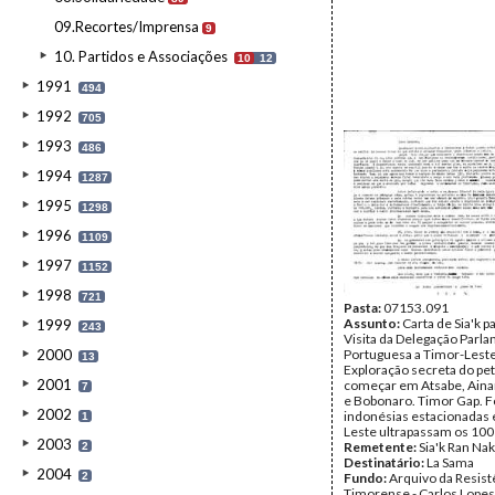
09.Recortes/Imprensa
9
10. Partidos e Associações
10
12
1991
494
1992
705
1993
486
1994
1287
1995
1298
1996
1109
1997
1152
1998
721
Pasta:
07153.091
Assunto:
Carta de Sia'k p
1999
243
Visita da Delegação Parl
2000
Portuguesa a Timor-Leste
13
Exploração secreta do pet
2001
começar em Atsabe, Aina
7
e Bobonaro. Timor Gap. F
2002
indonésias estacionadas
1
Leste ultrapassam os 100 
2003
Remetente:
Sia'k Ran Nak
2
Destinatário:
La Sama
2004
2
Fundo:
Arquivo da Resist
Timorense - Carlos Lopes