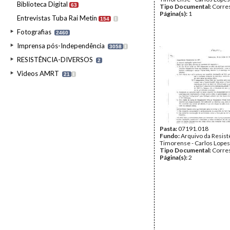
Biblioteca Digital
63
Tipo Documental:
Corre
Página(s):
1
Entrevistas Tuba Rai Metin
154
I
Fotografias
2460
Imprensa pós-Independência
3058
I
RESISTÊNCIA-DIVERSOS
2
Videos AMRT
21
I
Pasta:
07191.018
Fundo:
Arquivo da Resist
Timorense - Carlos Lopes
Tipo Documental:
Corre
Página(s):
2