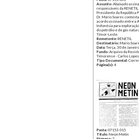
Assunto:
Abaixado assin
responsáveis da RENETIL 
Presidente da República 
Dr. Mário Soares contest
acordo assinado entre a A
Indonésia para exploraçã
do petrólio e de gás natur
Timor-Leste.
Remetente:
RENETIL
Destinatário:
Mário Soar
Data:
Terça, 30 de Janeir
Fundo:
Arquivo da Resist
Timorense - Carlos Lopes
Tipo Documental:
Corre
Página(s):
4
Pasta:
07153.015
Título:
Neon Metin
Número:
2