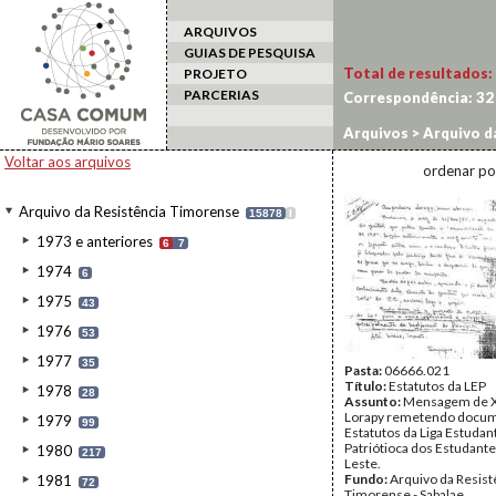
ARQUIVOS
GUIAS DE PESQUISA
Total de resultados:
PROJETO
PARCERIAS
Correspondência:
32
Arquivos
>
Arquivo d
Voltar aos arquivos
ordenar po
Arquivo da Resistência Timorense
15878
I
1973 e anteriores
6
7
1974
6
1975
43
1976
53
1977
35
Pasta:
06666.021
Título:
Estatutos da LEP
1978
28
Assunto:
Mensagem de X
Lorapy remetendo docu
1979
99
Estatutos da Liga Estudant
Patriótioca dos Estudant
1980
217
Leste.
Fundo:
Arquivo da Resist
1981
72
Timorense - Sabalae