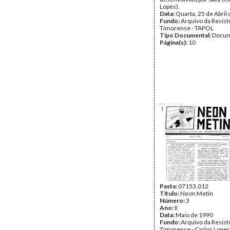
Lopes).
Data:
Quarta, 25 de Abril
Fundo:
Arquivo da Resist
Timorense - TAPOL
Tipo Documental:
Docum
Página(s):
10
Pasta:
07153.012
Título:
Neon Metin
Número:
3
Ano:
II
Data:
Maio de 1990
Fundo:
Arquivo da Resist
Timorense - Carlos Lopes