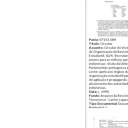
Pasta:
07153.089
Título:
Circular
Assunto:
Circular do Vic
da Organização da Resist
Estudantil, Sia'K. Recrut
jovens para as mílicias pa
indonésias; Visita da Del
Parlamentar portuguesa 
Leste; apelo aos órgãos d
organização estudantil pa
de agitação e propaganda 
aliciamento das autorida
indonésias.
Data:
c. 1990
Fundo:
Arquivo da Resist
Timorense - Carlos Lopes
Tipo Documental:
Docum
Página(s):
2