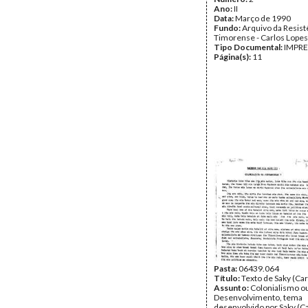
Ano:
II
Data:
Março de 1990
Fundo:
Arquivo da Resist
Timorense - Carlos Lopes
Tipo Documental:
IMPR
Página(s):
11
Pasta:
06439.064
Título:
Texto de Saky (Car
Assunto:
Colonialismo o
Desenvolvimento, tema
desenvolvido por Saky (C