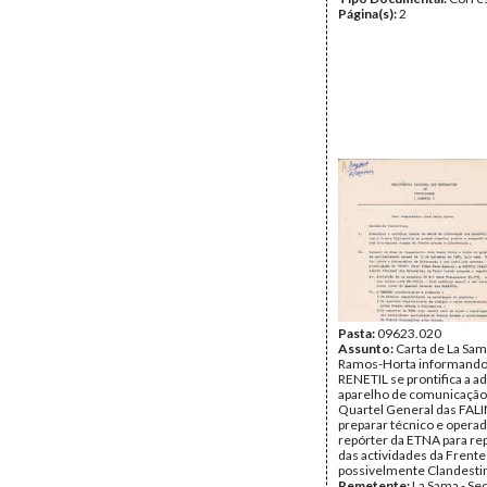
Página(s):
2
Pasta:
09623.020
Assunto:
Carta de La Sam
Ramos-Horta informando
RENETIL se prontifica a a
aparelho de comunicação 
Quartel General das FALI
preparar técnico e opera
repórter da ETNA para r
das actividades da Frent
possivelmente Clandesti
Remetente:
La Sama - Sec