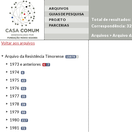
ARQUIVOS
GUIAS DE PESQUISA
Total de resultados:
PROJETO
PARCERIAS
Correspondência:
32
Arquivos
>
Arquivo d
Voltar aos arquivos
Arquivo da Resistência Timorense
15878
I
1973 e anteriores
6
7
1974
6
1975
43
1976
53
1977
35
1978
28
1979
99
1980
217
1981
72