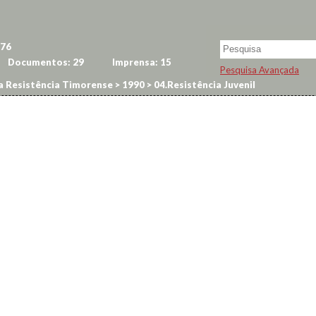
76
Documentos:
29
Imprensa:
15
Pesquisa Avançada
a Resistência Timorense
>
1990
>
04.Resistência Juvenil