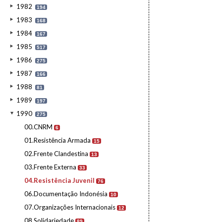
1982
194
1983
168
1984
167
1985
517
1986
275
1987
166
1988
81
1989
197
1990
275
00.CNRM
6
01.Resistência Armada
15
02.Frente Clandestina
13
03.Frente Externa
33
04.Resistência Juvenil
76
06.Documentação Indonésia
10
07.Organizações Internacionais
12
08.Solidariedade
89