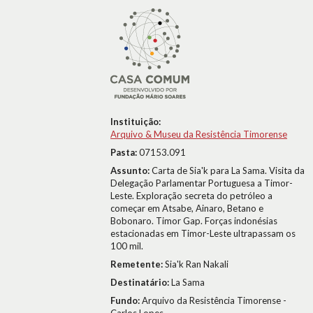
Instituição:
Arquivo & Museu da Resistência Timorense
Pasta:
07153.091
Assunto:
Carta de Sia'k para La Sama. Visita da
Delegação Parlamentar Portuguesa a Timor-
Leste. Exploração secreta do petróleo a
começar em Atsabe, Ainaro, Betano e
Bobonaro. Timor Gap. Forças indonésias
estacionadas em Timor-Leste ultrapassam os
100 mil.
Remetente:
Sia'k Ran Nakali
Destinatário:
La Sama
Fundo:
Arquivo da Resistência Timorense -