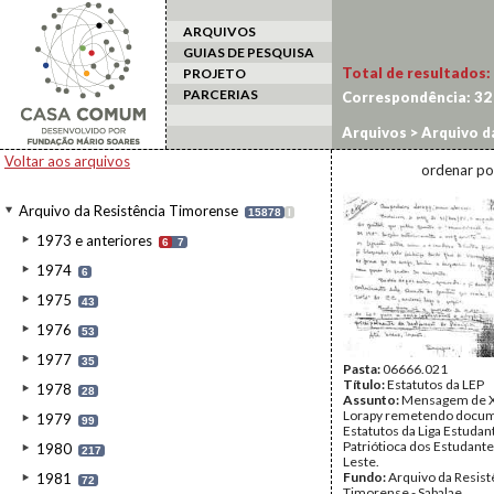
ARQUIVOS
GUIAS DE PESQUISA
Total de resultados:
PROJETO
PARCERIAS
Correspondência:
32
Arquivos
>
Arquivo d
Voltar aos arquivos
ordenar po
Arquivo da Resistência Timorense
15878
I
1973 e anteriores
6
7
1974
6
1975
43
1976
53
1977
35
Pasta:
06666.021
Título:
Estatutos da LEP
1978
28
Assunto:
Mensagem de X
Lorapy remetendo docu
1979
99
Estatutos da Liga Estudant
Patriótioca dos Estudant
1980
217
Leste.
Fundo:
Arquivo da Resist
1981
72
Timorense - Sabalae