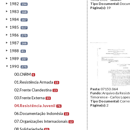
1982
Tipo Documental:
Docum
194
Página(s):
19
1983
168
1984
167
1985
517
1986
275
1987
166
1988
81
1989
197
1990
275
00.CNRM
6
01.Resistência Armada
15
Pasta:
07153.064
02.Frente Clandestina
13
Fundo:
Arquivo da Resist
Timorense - Carlos Lopes
03.Frente Externa
33
Tipo Documental:
Corre
Página(s):
2
04.Resistência Juvenil
76
06.Documentação Indonésia
10
07.Organizações Internacionais
12
08.Solidariedade
89