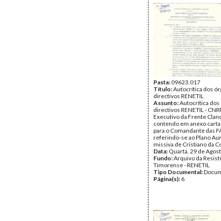
Pasta:
09623.017
Título:
Autocrítica dos ó
directivos RENETIL
Assunto:
Autocrítica dos
directivos RENETIL - CN
Executivo da Frente Clan
contendo em anexo carta
para o Comandante das F
referindo-se ao Plano Au
missiva de Cristiano da C
Data:
Quarta, 29 de Agos
Fundo:
Arquivo da Resist
Timorense - RENETIL
Tipo Documental:
Docum
Página(s):
6