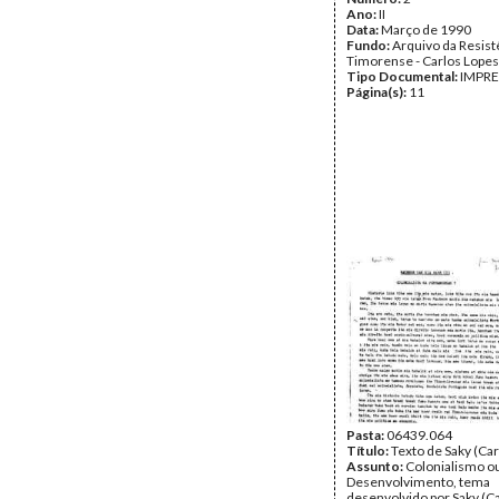
Ano:
II
Data:
Março de 1990
Fundo:
Arquivo da Resist
Timorense - Carlos Lopes
Tipo Documental:
IMPR
Página(s):
11
Pasta:
06439.064
Título:
Texto de Saky (Car
Assunto:
Colonialismo o
Desenvolvimento, tema
desenvolvido por Saky (C