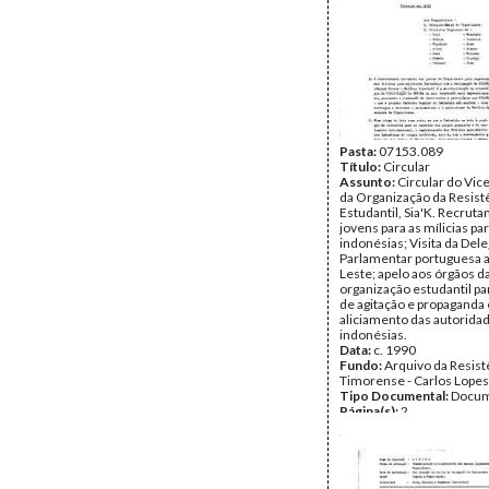
Pasta:
07153.089
Título:
Circular
Assunto:
Circular do Vic
da Organização da Resist
Estudantil, Sia'K. Recrut
jovens para as mílicias pa
indonésias; Visita da Del
Parlamentar portuguesa 
Leste; apelo aos órgãos d
organização estudantil pa
de agitação e propaganda 
aliciamento das autorida
indonésias.
Data:
c. 1990
Fundo:
Arquivo da Resist
Timorense - Carlos Lopes
Tipo Documental:
Docum
Página(s):
2