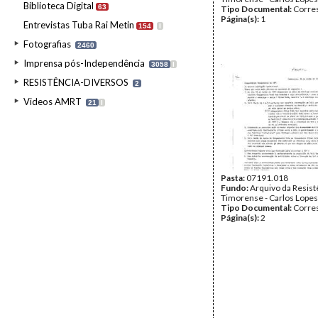
Biblioteca Digital
63
Tipo Documental:
Corre
Página(s):
1
Entrevistas Tuba Rai Metin
154
I
Fotografias
2460
Imprensa pós-Independência
3058
I
RESISTÊNCIA-DIVERSOS
2
Videos AMRT
21
I
Pasta:
07191.018
Fundo:
Arquivo da Resist
Timorense - Carlos Lopes
Tipo Documental:
Corre
Página(s):
2