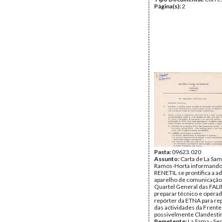
Página(s):
2
Pasta:
09623.020
Assunto:
Carta de La Sam
Ramos-Horta informando
RENETIL se prontifica a a
aparelho de comunicação 
Quartel General das FALI
preparar técnico e opera
repórter da ETNA para r
das actividades da Frent
possivelmente Clandesti
Remetente:
La Sama - Sec