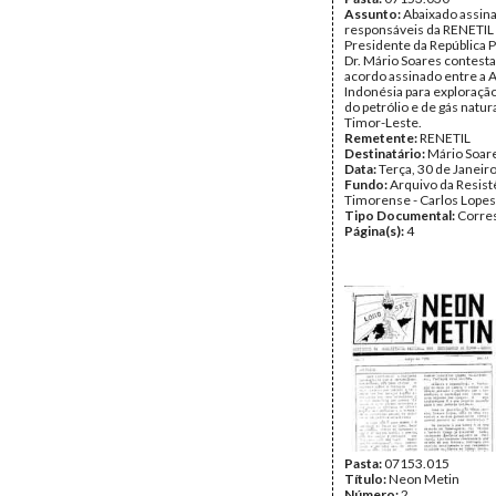
Assunto:
Abaixado assin
responsáveis da RENETIL 
Presidente da República 
Dr. Mário Soares contest
acordo assinado entre a A
Indonésia para exploraçã
do petrólio e de gás natur
Timor-Leste.
Remetente:
RENETIL
Destinatário:
Mário Soar
Data:
Terça, 30 de Janeir
Fundo:
Arquivo da Resist
Timorense - Carlos Lopes
Tipo Documental:
Corre
Página(s):
4
Pasta:
07153.015
Título:
Neon Metin
Número:
2