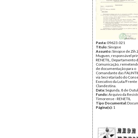
Pasta:
09623.021
Título:
Sinopse
Assunto:
Sinopse de Zih 
Muguen, responsável prin
RENETIL, Departamento 
Comunicação, remetendo
de documentação para o
Comandante das FALINTI
via Secretariado do Cons
Executivo da Luta/Frente
Clandestina.
Data:
Segunda, 8 de Outu
Fundo:
Arquivo da Resist
Timorense - RENETIL
Tipo Documental:
Docum
Página(s):
1