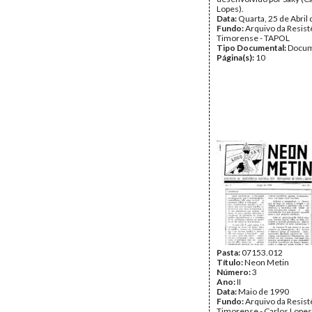
Lopes).
Data:
Quarta, 25 de Abril
Fundo:
Arquivo da Resist
Timorense - TAPOL
Tipo Documental:
Docum
Página(s):
10
Pasta:
07153.012
Título:
Neon Metin
Número:
3
Ano:
II
Data:
Maio de 1990
Fundo:
Arquivo da Resist
Timorense - Carlos Lopes