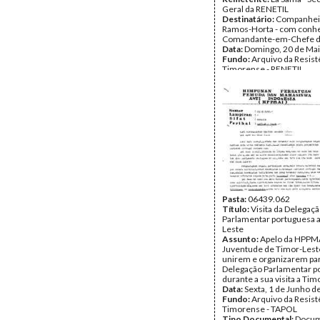
Geral da RENETIL
Destinatário:
Companhei
Ramos-Horta - com conh
Comandante-em-Chefe d
Data:
Domingo, 20 de Mai
Fundo:
Arquivo da Resist
Timorense - RENETIL
Tipo Documental:
Corre
Página(s):
2
Pasta:
06439.062
Título:
Visita da Delegaç
Parlamentar portuguesa 
Leste
Assunto:
Apelo da HPPMA
Juventude de Timor-Leste
unirem e organizarem par
Delegação Parlamentar p
durante a sua visita a Tim
Data:
Sexta, 1 de Junho d
Fundo:
Arquivo da Resist
Timorense - TAPOL
Tipo Documental:
Docum