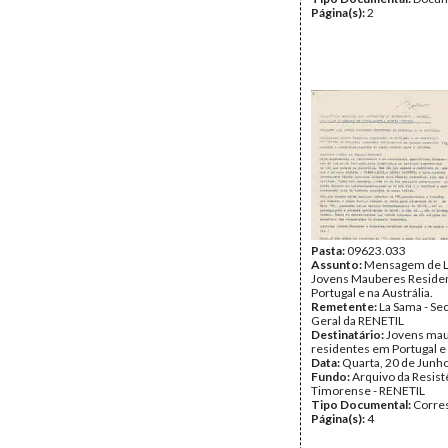
Página(s):
2
Pasta:
09623.033
Assunto:
Mensagem de L
Jovens Mauberes Reside
Portugal e na Austrália.
Remetente:
La Sama - Sec
Geral da RENETIL
Destinatário:
Jovens ma
residentes em Portugal e 
Data:
Quarta, 20 de Junh
Fundo:
Arquivo da Resist
Timorense - RENETIL
Tipo Documental:
Corre
Página(s):
4