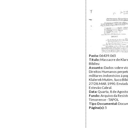
Pasta:
06439.065
Título:
Massacre de Klar
Bibileu
Assunto:
Dados sobre vi
Direitos Humanos perpet
militares indonésios à po
Klalerek Mutim, Suco Bib
27/28.MAR.1990. Enviada
Estevão Cabral.
Data:
Quarta, 8 de Agost
Fundo:
Arquivo da Resist
Timorense - TAPOL
Tipo Documental:
Docum
Página(s):
5