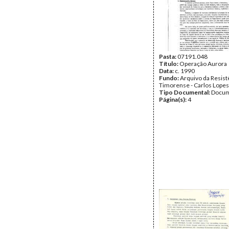
Pasta:
07191.048
Título:
Operação Aurora
Data:
c. 1990
Fundo:
Arquivo da Resist
Timorense - Carlos Lopes
Tipo Documental:
Docum
Página(s):
4