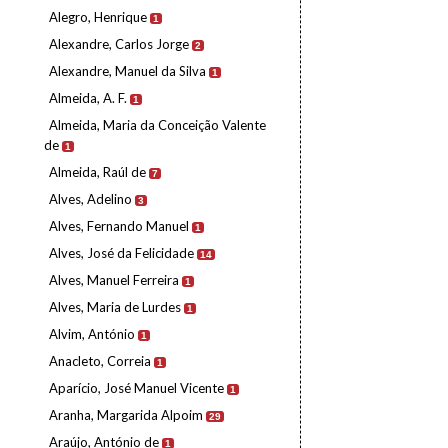
Alegro, Henrique
1
Alexandre, Carlos Jorge
2
Alexandre, Manuel da Silva
1
Almeida, A. F.
1
Almeida, Maria da Conceição Valente
de
1
Almeida, Raúl de
7
Alves, Adelino
3
Alves, Fernando Manuel
1
Alves, José da Felicidade
14
Alves, Manuel Ferreira
1
Alves, Maria de Lurdes
1
Alvim, António
1
Anacleto, Correia
1
Aparício, José Manuel Vicente
1
Aranha, Margarida Alpoim
29
Araújo, António de
1