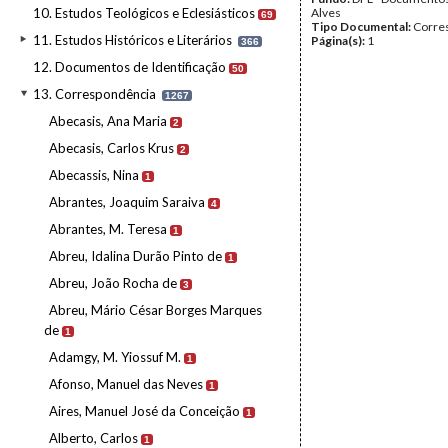
10. Estudos Teológicos e Eclesiásticos
Alves
69
Tipo Documental:
Corre
11. Estudos Históricos e Literários
Página(s):
1
366
12. Documentos de Identificação
50
13. Correspondência
1267
Abecasis, Ana Maria
2
Abecasis, Carlos Krus
2
Abecassis, Nina
1
Abrantes, Joaquim Saraiva
4
Abrantes, M. Teresa
1
Abreu, Idalina Durão Pinto de
1
Abreu, João Rocha de
3
Abreu, Mário César Borges Marques
de
1
Adamgy, M. Yiossuf M.
1
Afonso, Manuel das Neves
1
Aires, Manuel José da Conceição
1
Alberto, Carlos
1