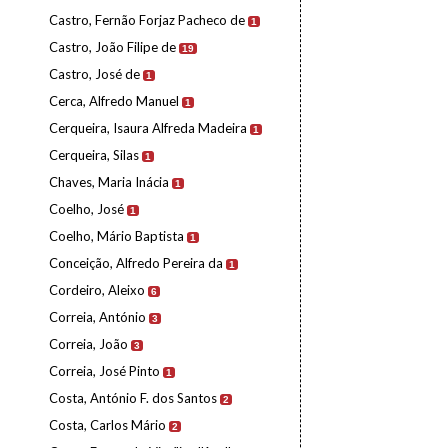
Castro, Fernão Forjaz Pacheco de
1
Castro, João Filipe de
19
Castro, José de
1
Cerca, Alfredo Manuel
1
Cerqueira, Isaura Alfreda Madeira
1
Cerqueira, Silas
1
Chaves, Maria Inácia
1
Coelho, José
1
Coelho, Mário Baptista
1
Conceição, Alfredo Pereira da
1
Cordeiro, Aleixo
6
Correia, António
3
Correia, João
3
Correia, José Pinto
1
Costa, António F. dos Santos
2
Costa, Carlos Mário
2