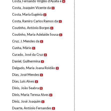
Costa, Fernando Virgílio d'Ayalla e
4
Costa, Joaquim Vicente da
1
Costa, Maria Eugénia
2
Costa, Ramiro Carlos Ramos da
1
Coutinho, António Borges
1
Coutinho, Maria Adelaide Sousa
1
Cruz, J. Mendes da
1
Cunha, Mário
1
Curado, José da Cruz
2
Daniel, Guilhermina
2
Delgado, Maria Joana Roldão
2
Dias, José Mendes
1
Dias, Luís Alves
2
Dinis, João Seabra
5
Dinis, Maria Teresa Alves
2
Diniz, José Joaquim
1
Duarte, António Fernandes
1