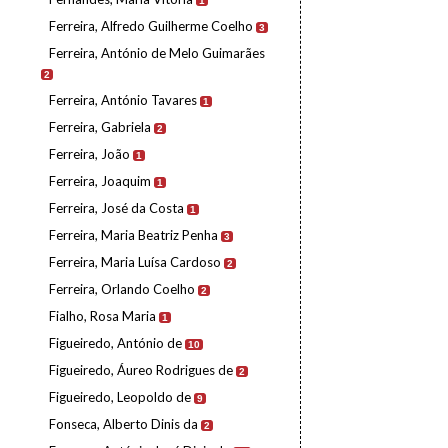
1
Ferreira, Alfredo Guilherme Coelho
3
Ferreira, António de Melo Guimarães
2
Ferreira, António Tavares
1
Ferreira, Gabriela
2
Ferreira, João
1
Ferreira, Joaquim
1
Ferreira, José da Costa
1
Ferreira, Maria Beatriz Penha
3
Ferreira, Maria Luísa Cardoso
2
Ferreira, Orlando Coelho
2
Fialho, Rosa Maria
1
Figueiredo, António de
10
Figueiredo, Áureo Rodrigues de
2
Figueiredo, Leopoldo de
9
Fonseca, Alberto Dinis da
2