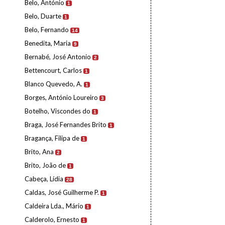
Belo, António
1
Belo, Duarte
1
Belo, Fernando
14
Benedita, Maria
9
Bernabé, José Antonio
2
Bettencourt, Carlos
1
Blanco Quevedo, A.
1
Borges, António Loureiro
3
Botelho, Viscondes do
1
Braga, José Fernandes Brito
1
Bragança, Filipa de
1
Brito, Ana
2
Brito, João de
1
Cabeça, Lídia
28
Caldas, José Guilherme P.
1
Caldeira Lda., Mário
1
Calderolo, Ernesto
1