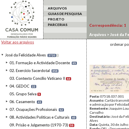
ARQUIVOS
GUIAS DE PESQUISA
PROJETO
PARCERIAS
Correspondência:
1
Arquivos
>
José da Fe
Voltar aos arquivos
ordenar po
José da Felicidade Alves
3720
I
01. Formação e Actividade Docente
65
02. Exercício Sacerdotal
858
03. Contexto Concílio Vaticano II
44
04. GEDOC
22
05. Grupo Seiva
9
Pasta:
07518.037.001
Assunto:
Cartão transmi
06. Casamento
43
e admiração por Felicidad
Remetente:
Joaquim Lou
07. Ocupações Profissionais
62
Carvalho
Destinatário:
José da Fel
08. Actividades Políticas e Culturais
40
Alves
Data:
Quinta, 30 de Julho
09. Prisão e Julgamento (1970-73)
59
Fundo:
DFL - Documentos