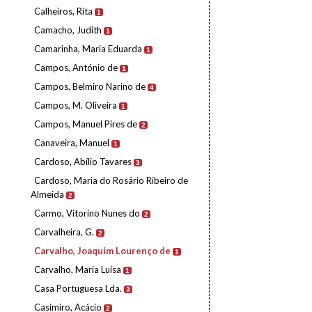
Calheiros, Rita
1
Camacho, Judith
1
Camarinha, Maria Eduarda
1
Campos, António de
1
Campos, Belmiro Narino de
4
Campos, M. Oliveira
1
Campos, Manuel Pires de
2
Canaveira, Manuel
1
Cardoso, Abílio Tavares
3
Cardoso, Maria do Rosário Ribeiro de
Almeida
2
Carmo, Vitorino Nunes do
2
Carvalheira, G.
2
Carvalho, Joaquim Lourenço de
1
Carvalho, Maria Luísa
1
Casa Portuguesa Lda.
3
Casimiro, Acácio
2