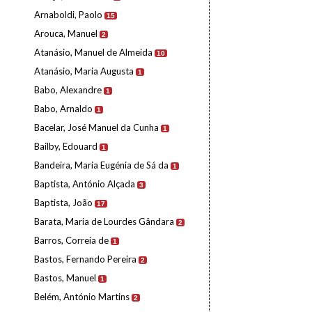
Arnaboldi, Paolo
15
Arouca, Manuel
2
Atanásio, Manuel de Almeida
10
Atanásio, Maria Augusta
1
Babo, Alexandre
1
Babo, Arnaldo
1
Bacelar, José Manuel da Cunha
1
Bailby, Edouard
1
Bandeira, Maria Eugénia de Sá da
1
Baptista, António Alçada
3
Baptista, João
17
Barata, Maria de Lourdes Gândara
2
Barros, Correia de
1
Bastos, Fernando Pereira
2
Bastos, Manuel
1
Belém, António Martins
2