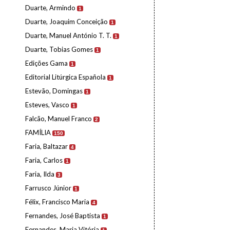
Duarte, Armindo
1
Duarte, Joaquim Conceição
1
Duarte, Manuel António T. T.
1
Duarte, Tobias Gomes
1
Edições Gama
1
Editorial Litúrgica Española
1
Estevão, Domingas
1
Esteves, Vasco
1
Falcão, Manuel Franco
2
FAMÍLIA
150
Faria, Baltazar
4
Faria, Carlos
1
Faria, Ilda
3
Farrusco Júnior
1
Félix, Francisco Maria
4
Fernandes, José Baptista
1
Fernandes, Maria Vitória