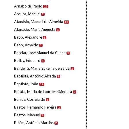
Arnaboldi, Paolo
15
Arouca, Manuel
2
Atanásio, Manuel de Almeida
10
Atanásio, Maria Augusta
1
Babo, Alexandre
1
Babo, Arnaldo
1
Bacelar, José Manuel da Cunha
1
Bailby, Edouard
1
Bandeira, Maria Eugénia de Sá da
1
Baptista, António Alçada
3
Baptista, João
17
Barata, Maria de Lourdes Gândara
2
Barros, Correia de
1
Bastos, Fernando Pereira
2
Bastos, Manuel
1
Belém, António Martins
2