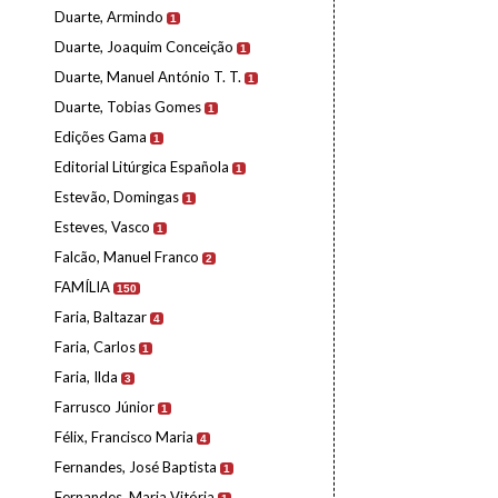
Duarte, Armindo
1
Duarte, Joaquim Conceição
1
Duarte, Manuel António T. T.
1
Duarte, Tobias Gomes
1
Edições Gama
1
Editorial Litúrgica Española
1
Estevão, Domingas
1
Esteves, Vasco
1
Falcão, Manuel Franco
2
FAMÍLIA
150
Faria, Baltazar
4
Faria, Carlos
1
Faria, Ilda
3
Farrusco Júnior
1
Félix, Francisco Maria
4
Fernandes, José Baptista
1
Fernandes, Maria Vitória