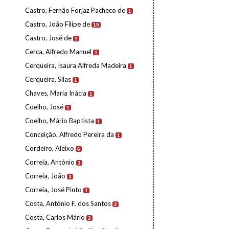
Castro, Fernão Forjaz Pacheco de
1
Castro, João Filipe de
19
Castro, José de
1
Cerca, Alfredo Manuel
1
Cerqueira, Isaura Alfreda Madeira
1
Cerqueira, Silas
1
Chaves, Maria Inácia
1
Coelho, José
1
Coelho, Mário Baptista
1
Conceição, Alfredo Pereira da
1
Cordeiro, Aleixo
6
Correia, António
3
Correia, João
3
Correia, José Pinto
1
Costa, António F. dos Santos
2
Costa, Carlos Mário
2