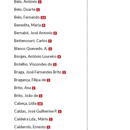
Belo, António
1
Belo, Duarte
1
Belo, Fernando
14
Benedita, Maria
9
Bernabé, José Antonio
2
Bettencourt, Carlos
1
Blanco Quevedo, A.
1
Borges, António Loureiro
3
Botelho, Viscondes do
1
Braga, José Fernandes Brito
1
Bragança, Filipa de
1
Brito, Ana
2
Brito, João de
1
Cabeça, Lídia
28
Caldas, José Guilherme P.
1
Caldeira Lda., Mário
1
Calderolo, Ernesto
1