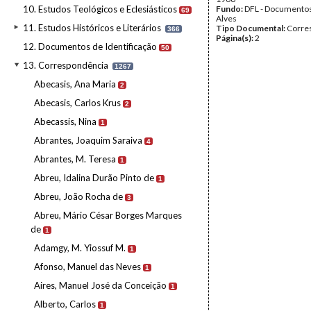
10. Estudos Teológicos e Eclesiásticos
Fundo:
DFL - Documentos
69
Alves
11. Estudos Históricos e Literários
Tipo Documental:
Corre
366
Página(s):
2
12. Documentos de Identificação
50
13. Correspondência
1267
Abecasis, Ana Maria
2
Abecasis, Carlos Krus
2
Abecassis, Nina
1
Abrantes, Joaquim Saraiva
4
Abrantes, M. Teresa
1
Abreu, Idalina Durão Pinto de
1
Abreu, João Rocha de
3
Abreu, Mário César Borges Marques
de
1
Adamgy, M. Yiossuf M.
1
Afonso, Manuel das Neves
1
Aires, Manuel José da Conceição
1
Alberto, Carlos
1