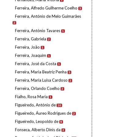
1
Ferreira, Alfredo Guilherme Coelho
3
Ferreira, António de Melo Guimarães
2
Ferreira, António Tavares
1
Ferreira, Gabriela
2
Ferreira, João
1
Ferreira, Joaquim
1
Ferreira, José da Costa
1
Ferreira, Maria Beatriz Penha
3
Ferreira, Maria Luísa Cardoso
2
Ferreira, Orlando Coelho
2
Fialho, Rosa Maria
1
Figueiredo, António de
10
Figueiredo, Áureo Rodrigues de
2
Figueiredo, Leopoldo de
9
Fonseca, Alberto Dinis da
2