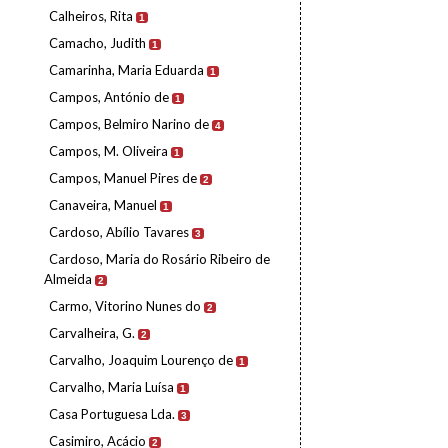
Calheiros, Rita
1
Camacho, Judith
1
Camarinha, Maria Eduarda
1
Campos, António de
1
Campos, Belmiro Narino de
4
Campos, M. Oliveira
1
Campos, Manuel Pires de
2
Canaveira, Manuel
1
Cardoso, Abílio Tavares
3
Cardoso, Maria do Rosário Ribeiro de
Almeida
2
Carmo, Vitorino Nunes do
2
Carvalheira, G.
2
Carvalho, Joaquim Lourenço de
1
Carvalho, Maria Luísa
1
Casa Portuguesa Lda.
3
Casimiro, Acácio
2