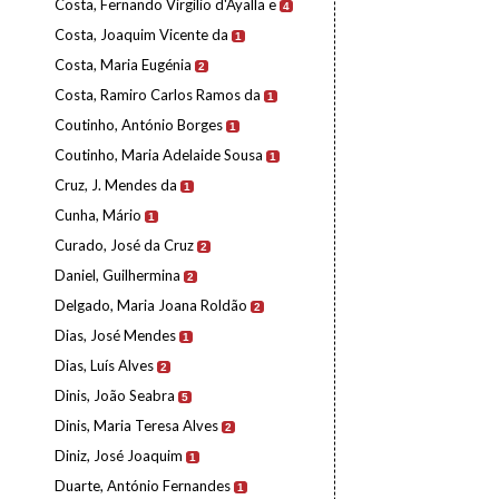
Costa, Fernando Virgílio d'Ayalla e
4
Costa, Joaquim Vicente da
1
Costa, Maria Eugénia
2
Costa, Ramiro Carlos Ramos da
1
Coutinho, António Borges
1
Coutinho, Maria Adelaide Sousa
1
Cruz, J. Mendes da
1
Cunha, Mário
1
Curado, José da Cruz
2
Daniel, Guilhermina
2
Delgado, Maria Joana Roldão
2
Dias, José Mendes
1
Dias, Luís Alves
2
Dinis, João Seabra
5
Dinis, Maria Teresa Alves
2
Diniz, José Joaquim
1
Duarte, António Fernandes
1