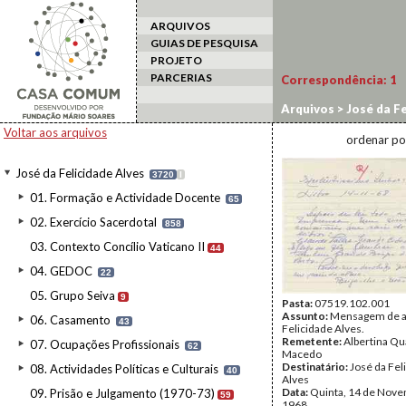
ARQUIVOS
GUIAS DE PESQUISA
PROJETO
PARCERIAS
Correspondência:
1
Arquivos
>
José da Fe
Voltar aos arquivos
ordenar po
José da Felicidade Alves
3720
I
01. Formação e Actividade Docente
65
02. Exercício Sacerdotal
858
03. Contexto Concílio Vaticano II
44
04. GEDOC
22
05. Grupo Seiva
9
Pasta:
07519.102.001
Assunto:
Mensagem de a
06. Casamento
43
Felicidade Alves.
Remetente:
Albertina Q
07. Ocupações Profissionais
62
Macedo
Destinatário:
José da Fel
08. Actividades Políticas e Culturais
40
Alves
Data:
Quinta, 14 de Nov
09. Prisão e Julgamento (1970-73)
59
1968