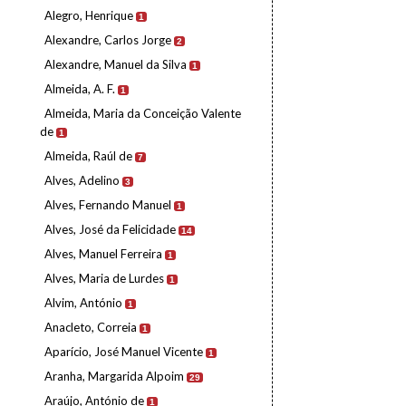
Alegro, Henrique
1
Alexandre, Carlos Jorge
2
Alexandre, Manuel da Silva
1
Almeida, A. F.
1
Almeida, Maria da Conceição Valente
de
1
Almeida, Raúl de
7
Alves, Adelino
3
Alves, Fernando Manuel
1
Alves, José da Felicidade
14
Alves, Manuel Ferreira
1
Alves, Maria de Lurdes
1
Alvim, António
1
Anacleto, Correia
1
Aparício, José Manuel Vicente
1
Aranha, Margarida Alpoim
29
Araújo, António de
1