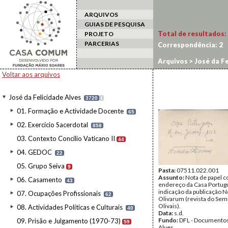
ARQUIVOS
GUIAS DE PESQUISA
Total de resultados:
PROJETO
PARCERIAS
Correspondência:
2
Arquivos
>
José da Fe
Voltar aos arquivos
José da Felicidade Alves
3720
I
01. Formação e Actividade Docente
65
02. Exercício Sacerdotal
858
03. Contexto Concílio Vaticano II
44
04. GEDOC
22
05. Grupo Seiva
9
Pasta:
07511.022.001
Assunto:
Nota de papel 
06. Casamento
43
endereço da Casa Portug
indicação da publicação N
07. Ocupações Profissionais
62
Olivarum (revista do Sem
Olivais).
08. Actividades Políticas e Culturais
40
Data:
s.d.
Fundo:
DFL - Documentos
09. Prisão e Julgamento (1970-73)
59
Alves