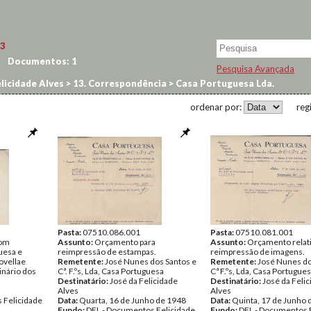
3
Documentos:
1
Pesquisa Avançada
licidade Alves
>
13. Correspondência
>
Casa Portuguesa Lda.
ordenar por:
reg
Pasta:
07510.086.001
Pasta:
07510.081.001
com
Assunto:
Orçamento para
Assunto:
Orçamento relati
uesa e
reimpressão de estampas.
reimpressão de imagens.
ovellae
Remetente:
José Nunes dos Santos e
Remetente:
José Nunes do
inário dos
Cª. F.ºs, Lda, Casa Portuguesa
Cª F.ºs, Lda, Casa Portugue
Destinatário:
José da Felicidade
Destinatário:
José da Feli
Alves
Alves
 Felicidade
Data:
Quarta, 16 de Junho de 1948
Data:
Quinta, 17 de Junho 
Fundo:
DFL - Documentos Felicidade
Fundo:
DFL - Documentos 