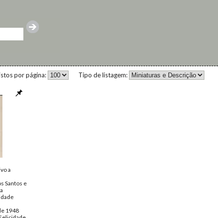
istos por página:
Tipo de listagem:
vo a
s Santos e
sa
cidade
de 1948
Felicidade