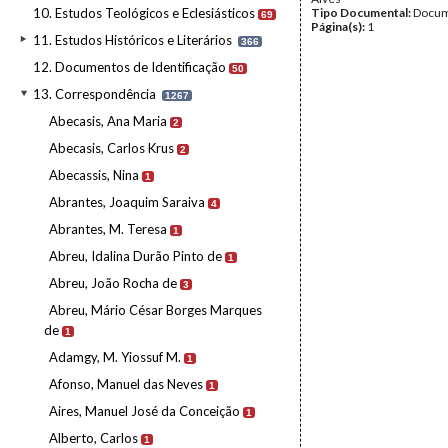
10. Estudos Teológicos e Eclesiásticos
Tipo Documental:
Docum
69
Página(s):
1
11. Estudos Históricos e Literários
366
12. Documentos de Identificação
50
13. Correspondência
1267
Abecasis, Ana Maria
2
Abecasis, Carlos Krus
2
Abecassis, Nina
1
Abrantes, Joaquim Saraiva
4
Abrantes, M. Teresa
1
Abreu, Idalina Durão Pinto de
1
Abreu, João Rocha de
3
Abreu, Mário César Borges Marques
de
1
Adamgy, M. Yiossuf M.
1
Afonso, Manuel das Neves
1
Aires, Manuel José da Conceição
1
Alberto, Carlos
1