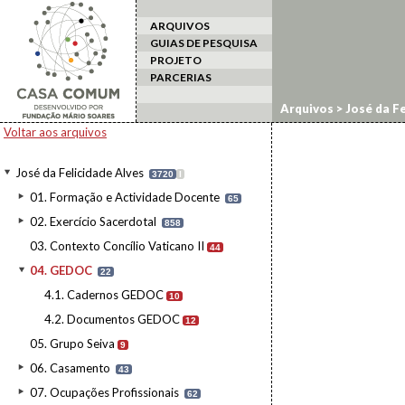
ARQUIVOS
GUIAS DE PESQUISA
PROJETO
PARCERIAS
Arquivos
>
José da Fe
Voltar aos arquivos
José da Felicidade Alves
3720
I
01. Formação e Actividade Docente
65
02. Exercício Sacerdotal
858
03. Contexto Concílio Vaticano II
44
04. GEDOC
22
4.1. Cadernos GEDOC
10
4.2. Documentos GEDOC
12
05. Grupo Seiva
9
06. Casamento
43
07. Ocupações Profissionais
62