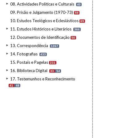
08. Actividades Políticas e Culturais
40
09. Prisão e Julgamento (1970-73)
59
10. Estudos Teológicos e Eclesiásticos
69
11. Estudos Históricos e Literários
366
12. Documentos de Identificação
50
13. Correspondência
1267
14. Fotografias
433
15. Postais e Pagelas
231
16. Biblioteca Digital
33
54
17. Testemunhos e Reconhecimento
41
48