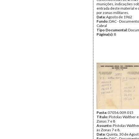
munições, indicações sob
entrada deste material e 
por zonas militares.
Data:
Agosto de 1962
Fundo:
DAC - Documento
Cabral
Tipo Documental:
Docum
Página(s):
8
Pasta:
07056.009.015
Título:
Pistolas Walther 
Zonas 7 e 8
Assunto:
Pistolas Walthe
às Zonas 7 e 8.
Data:
Quinta, 30 de Agos
Fundo:
DAC - Documento