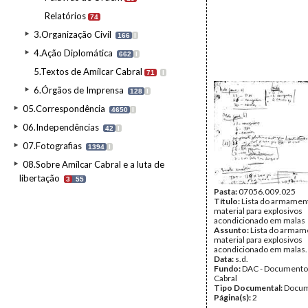
Relatórios
74
3.Organização Civil
166
I
4.Ação Diplomática
662
I
5.Textos de Amílcar Cabral
71
I
6.Órgãos de Imprensa
128
I
05.Correspondência
4650
I
06.Independências
42
I
07.Fotografias
1394
I
08.Sobre Amílcar Cabral e a luta de
libertação
3
55
Pasta:
07056.009.025
Título:
Lista do armamen
material para explosivos
acondicionado em malas
Assunto:
Lista do armam
material para explosivos
acondicionado em malas.
Data:
s.d.
Fundo:
DAC - Documento
Cabral
Tipo Documental:
Docum
Página(s):
2