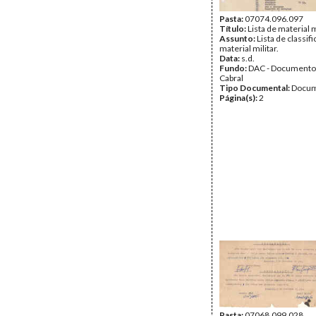
Pasta:
07074.096.097
Título:
Lista de material m
Assunto:
Lista de classif
material militar.
Data:
s.d.
Fundo:
DAC - Documento
Cabral
Tipo Documental:
Docum
Página(s):
2
Pasta:
07068.099.028