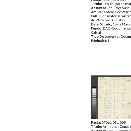
Título:
Requisição de mate
Assunto:
Requisição assi
Amílcar Cabral, Secretári
PAIGC, de material milita
do PAIGC em Conakry.
Data:
Sábado, 18 de Maio
Fundo:
DAC - Documento
Cabral
Tipo Documental:
Docum
Página(s):
1
Pasta:
07061.031.009
Título:
Armas nas Zonas 
Assunto:
Apontamento d