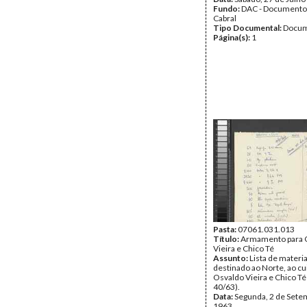
Fundo:
DAC - Documento
Cabral
Tipo Documental:
Docum
Página(s):
1
Pasta:
07061.031.013
Título:
Armamento para 
Vieira e Chico Té
Assunto:
Lista de materia
destinado ao Norte, ao c
Osvaldo Vieira e Chico Té 
40/63).
Data:
Segunda, 2 de Sete
1963