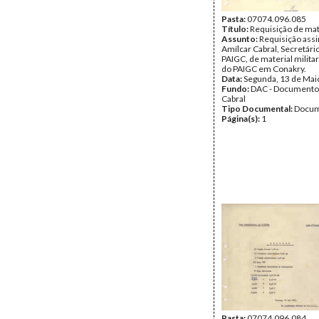
Pasta:
07074.096.085
Título:
Requisição de mate
Assunto:
Requisição assi
Amílcar Cabral, Secretári
PAIGC, de material milita
do PAIGC em Conakry.
Data:
Segunda, 13 de Mai
Fundo:
DAC - Documento
Cabral
Tipo Documental:
Docum
Página(s):
1
Pasta:
07074.096.084