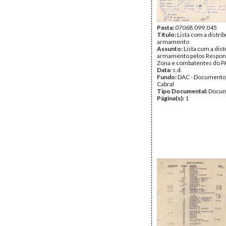
Pasta:
07068.099.045
Título:
Lista com a distri
armamento
Assunto:
Lista com a dist
armamento pelos Respon
Zona e combatentes do P
Data:
s.d.
Fundo:
DAC - Documento
Cabral
Tipo Documental:
Docum
Página(s):
1