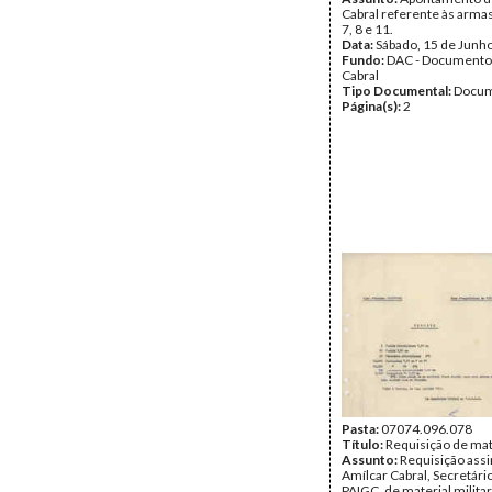
Cabral referente às arma
7, 8 e 11.
Data:
Sábado, 15 de Junh
Fundo:
DAC - Documento
Cabral
Tipo Documental:
Docum
Página(s):
2
Pasta:
07074.096.078
Título:
Requisição de mate
Assunto:
Requisição assi
Amílcar Cabral, Secretári
PAIGC, de material milita