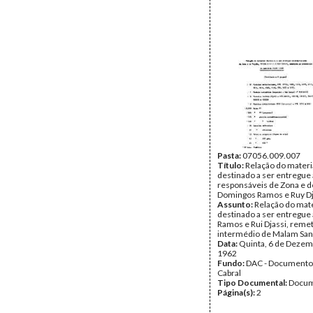
Pasta:
07056.009.007
Título:
Relação do materi
destinado a ser entregue
responsáveis de Zona e d
Domingos Ramos e Ruy Dj
Assunto:
Relação do mate
destinado a ser entregue
Ramos e Rui Djassi, remet
intermédio de Malam San
Data:
Quinta, 6 de Dezem
1962
Fundo:
DAC - Documento
Cabral
Tipo Documental:
Docum
Página(s):
2