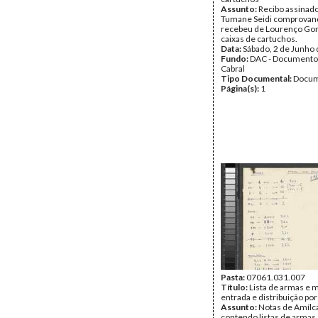
Assunto:
Recibo assinado
Tumane Seidi comprovan
recebeu de Lourenço Go
caixas de cartuchos.
Data:
Sábado, 2 de Junho
Fundo:
DAC - Documento
Cabral
Tipo Documental:
Docum
Página(s):
1
Pasta:
07061.031.007
Título:
Lista de armas e 
entrada e distribuição po
Assunto:
Notas de Amílca
contendo listas de armas