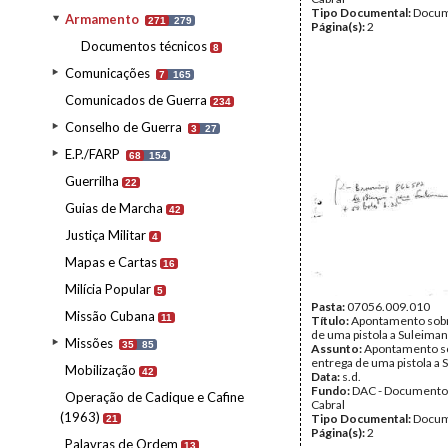
Tipo Documental:
Docum
Armamento
271
279
Página(s):
2
Documentos técnicos
8
Comunicações
7
165
Comunicados de Guerra
234
Conselho de Guerra
3
27
E.P./FARP
68
154
Guerrilha
22
Guias de Marcha
42
Justiça Militar
4
Mapas e Cartas
16
Milícia Popular
5
Pasta:
07056.009.010
Missão Cubana
11
Título:
Apontamento sobr
de uma pistola a Suleiman
Missões
35
85
Assunto:
Apontamento s
entrega de uma pistola a 
Mobilização
42
Data:
s.d.
Fundo:
DAC - Documento
Operação de Cadique e Cafine
Cabral
(1963)
Tipo Documental:
Docum
21
Página(s):
2
Palavras de Ordem
13