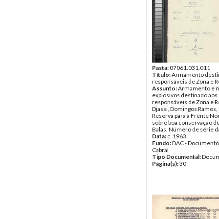
Pasta:
07061.031.011
Título:
Armamento desti
responsáveis de Zona e R
Assunto:
Armamento e ma
explosivos destinado aos
responsáveis de Zona e Re
Djassi, Domingos Ramos, 
Reserva para a Frente No
sobre boa conservação do
Balas. Número de série da
Data:
c. 1963
Fundo:
DAC - Documento
Cabral
Tipo Documental:
Docum
Página(s):
30