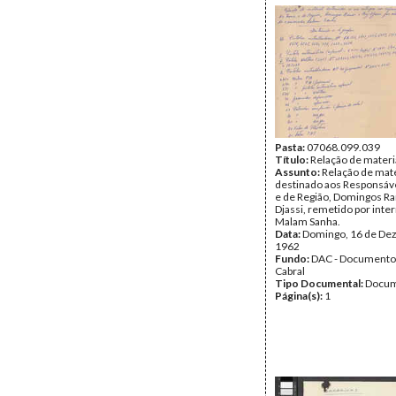
Pasta:
07068.099.039
Título:
Relação de materia
Assunto:
Relação de mate
destinado aos Responsáv
e de Região, Domingos Ra
Djassi, remetido por int
Malam Sanha.
Data:
Domingo, 16 de De
1962
Fundo:
DAC - Documento
Cabral
Tipo Documental:
Docum
Página(s):
1