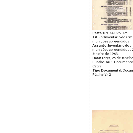
Pasta:
07074.096.095
Título:
Inventário do ar
munições apreendidos
Assunto:
Inventário do 
munições apreendidos a 
Janeiro de 1963.
Data:
Terça, 29 de Janeir
Fundo:
DAC - Documento
Cabral
Tipo Documental:
Docum
Página(s):
2