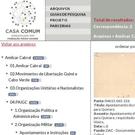
ARQUIVOS
GUIAS DE PESQUISA
Total de resultados:
PROJETO
PARCERIAS
Correspondência:
2
Arquivos
>
Amílcar C
Voltar aos arquivos
ordenar po
Amílcar Cabral
10202
I
01.Amílcar Cabral
39
I
02.Movimentos de Libertação Guiné e
Cabo Verde
336
I
03.Organizações Unitárias e Nacionalistas
304
I
Pasta:
04613.065.126
04.PAIGC
3382
I
Título:
Apontamento do m
para Quinara
1.Organização Política e
Assunto:
Apontamento do
Administrativa
1080
I
para Quinara, requisitado
Vieira.
2.Organização Militar
1275
I
Data:
s.d.
Fundo:
DAC - Documento
Apontamentos e Instruções
81
Cabral