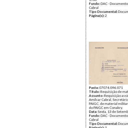
Fundo:
DAC - Documento
Cabral
Tipo Documental:
Docum
Página(s):
2
Pasta:
07074.096.071
Título:
Requisição de mate
Assunto:
Requisição assi
Amílcar Cabral, Secretári
PAIGC, de material milita
do PAIGC em Conakry.
Data:
Sexta, 13 de Setem
Fundo:
DAC - Documento
Cabral
Tipo Documental:
Docum
Página(s):
1