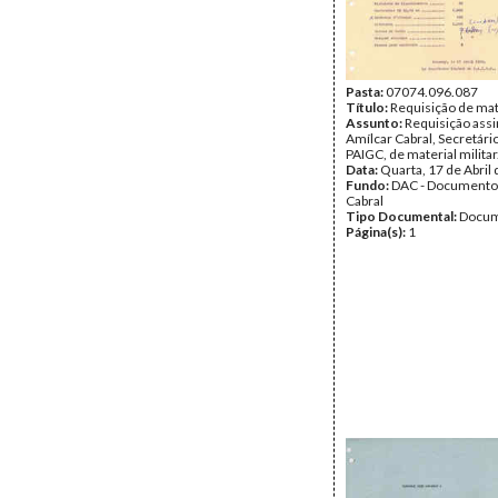
Pasta:
07074.096.087
Título:
Requisição de mate
Assunto:
Requisição assi
Amílcar Cabral, Secretári
PAIGC, de material militar
Data:
Quarta, 17 de Abril
Fundo:
DAC - Documento
Cabral
Tipo Documental:
Docum
Página(s):
1