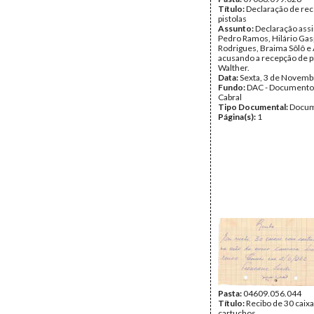
Título:
Declaração de re
pistolas
Assunto:
Declaração ass
Pedro Ramos, Hilário Gas
Rodrigues, Braima Sôlô e 
acusando a recepção de p
Walther.
Data:
Sexta, 3 de Novemb
Fundo:
DAC - Documento
Cabral
Tipo Documental:
Docum
Página(s):
1
Pasta:
04609.056.044
Título:
Recibo de 30 caix
cartuchos