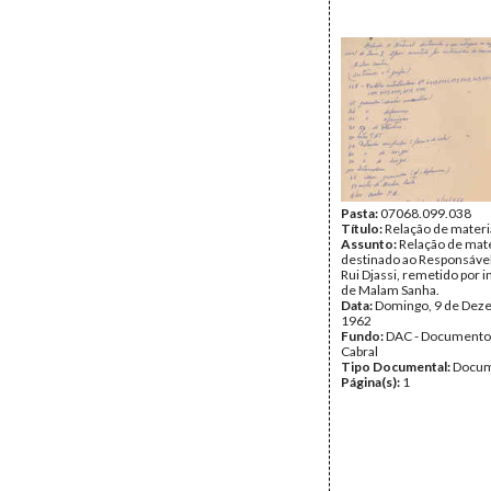
Pasta:
07068.099.038
Título:
Relação de materia
Assunto:
Relação de mate
destinado ao Responsável
Rui Djassi, remetido por 
de Malam Sanha.
Data:
Domingo, 9 de Dez
1962
Fundo:
DAC - Documento
Cabral
Tipo Documental:
Docum
Página(s):
1