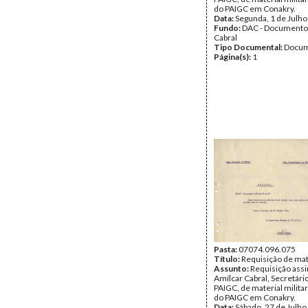
do PAIGC em Conakry.
Data:
Segunda, 1 de Julh
Fundo:
DAC - Documento
Cabral
Tipo Documental:
Docum
Página(s):
1
Pasta:
07074.096.075
Título:
Requisição de mate
Assunto:
Requisição assi
Amílcar Cabral, Secretári
PAIGC, de material milita
do PAIGC em Conakry.
Data:
Sábado, 27 de Julho