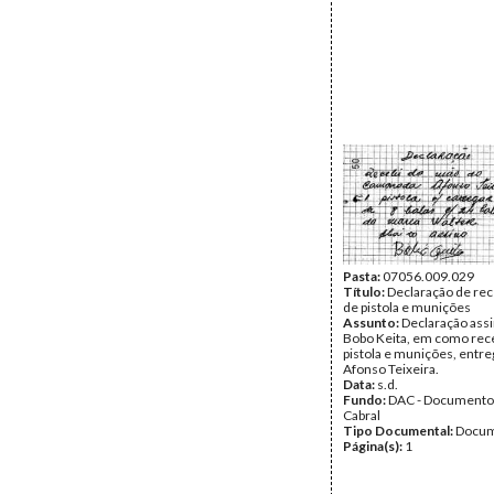
Pasta:
07056.009.029
Título:
Declaração de re
de pistola e munições
Assunto:
Declaração ass
Bobo Keita, em como re
pistola e munições, entr
Afonso Teixeira.
Data:
s.d.
Fundo:
DAC - Documento
Cabral
Tipo Documental:
Docum
Página(s):
1