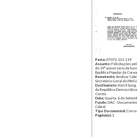
Pasta:
07073.131.119
Assunto:
Felicitações pe
do 19º aniversário da fun
Rpública Popular da Corea
Remetente:
Amílcar Cabr
Secretário Geral do PAIG
Destinatário:
Kim Il Sung
da República Democrática
Coreia
Data:
Quarta, 6 de Setem
Fundo:
DAC - Documento
Cabral
Tipo Documental:
Corre
Página(s):
2