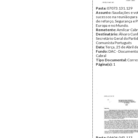
Pasta:
07073.131.129
Assunto:
Saudações e vo
sucessos na reunião para 
de reforço, Segurança e P
Europa e no Mundo.
Remetente:
Amílcar Cabr
Destinatário:
Álvaro Cunh
Secretário Geral do Parti
Comunista Português
Data:
Terça, 25 de Abril 
Fundo:
DAC - Documento
Cabral
Tipo Documental:
Corre
Página(s):
1
Pasta:
04606.045.113