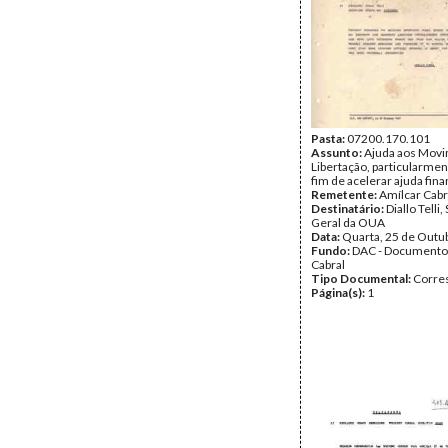
Pasta:
07200.170.101
Assunto:
Ajuda aos Mov
Libertação, particularment
fim de acelerar ajuda fina
Remetente:
Amílcar Cabr
Destinatário:
Diallo Telli
Geral da OUA
Data:
Quarta, 25 de Outu
Fundo:
DAC - Documento
Cabral
Tipo Documental:
Corre
Página(s):
1