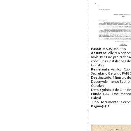
Pasta:
04606.045.138
Assunto:
Solicita a conc
mais 15 casas pré-fabrica
concluir as instalações 
Conakry.
Remetente:
Amílcar Cabr
Secretário Geral do PAIG
Destinatário:
Ministro do
Desenvolvimento Econó
Conakry
Data:
Quinta, 5 de Outub
Fundo:
DAC - Documento
Cabral
Tipo Documental:
Corre
Página(s):
1