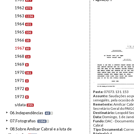
877
1962
876
1963
1156
1964
431
1965
336
1966
35
1967
80
1968
14
1969
8
1970
361
1971
3
1972
3
Pasta:
07073.131.153
Assunto:
Saudações ao p
1973
8
senegalês, pela ocasião d
Remetente:
Amílcar Cabr
s/data
255
Secretário Geral do PAIG
06.Independências
Destinatário:
Leopold Se
42
I
Data:
Domingo, 1 de Jane
07.Fotografias
Fundo:
DAC - Documento
1394
I
Cabral
08.Sobre Amílcar Cabral e a luta de
Tipo Documental:
Corre
Página(s):
4