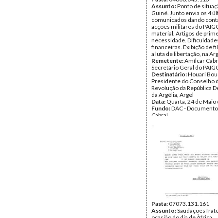
Assunto:
Ponto de situaçã
Guiné. Junto envia os 4 ú
comunicados dando cont
acções militares do PAIGC
material. Artigos de prim
necessidade. Dificuldade
financeiras. Exibição de f
a luta de libertação, na Arg
Remetente:
Amílcar Cabr
Secretário Geral do PAIG
Destinatário:
Houari Bo
Presidente do Conselho 
Revolução da República 
da Argélia, Argel
Data:
Quarta, 24 de Maio
Fundo:
DAC - Documento
Cabral
Tipo Documental:
Corre
Página(s):
2
Pasta:
07073.131.161
Assunto:
Saudações frate
ocasião do dia de Àfrica.