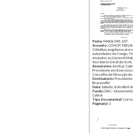
Pasta:
04606.045.107
Assunto:
CONCP. FRELI
Cidadãos angolanos preso
autoridades do Congo. T
enviados ao General Mob
Secretário Geral da OUA.
Remetente:
Amílcar Cabr
Presidente em Exercício 
Conselho de Direcção d
Destinatário:
Presidente
Brazzaville
Data:
Sábado, 8 de Abril 
Fundo:
DAC - Documento
Cabral
Tipo Documental:
Corre
Página(s):
1