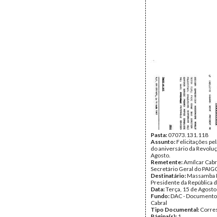
Pasta:
07073.131.118
Assunto:
Felicitações pe
do aniversário da Revolu
Agosto.
Remetente:
Amílcar Cabr
Secretário Geral do PAIG
Destinatário:
Massamba 
Presidente da República 
Data:
Terça, 15 de Agost
Fundo:
DAC - Documento
Cabral
Tipo Documental:
Corre
Página(s):
1