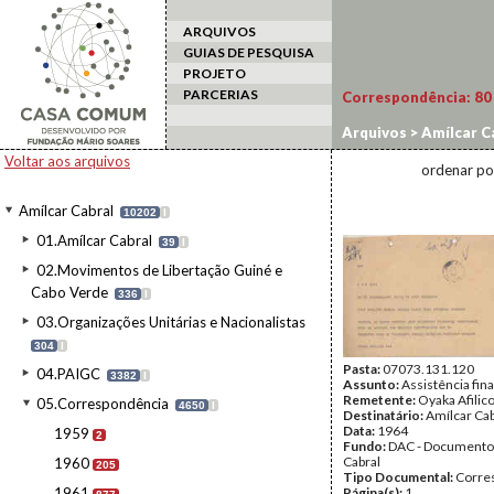
ARQUIVOS
GUIAS DE PESQUISA
PROJETO
PARCERIAS
Correspondência:
80
Arquivos
>
Amílcar C
Voltar aos arquivos
ordenar po
Amílcar Cabral
10202
I
01.Amílcar Cabral
39
I
02.Movimentos de Libertação Guiné e
Cabo Verde
336
I
03.Organizações Unitárias e Nacionalistas
304
I
Pasta:
07073.131.120
04.PAIGC
3382
I
Assunto:
Assistência fin
Remetente:
Oyaka Afilic
05.Correspondência
4650
I
Destinatário:
Amílcar Cab
Data:
1964
1959
2
Fundo:
DAC - Documento
Cabral
1960
205
Tipo Documental:
Corre
1961
Página(s):
1