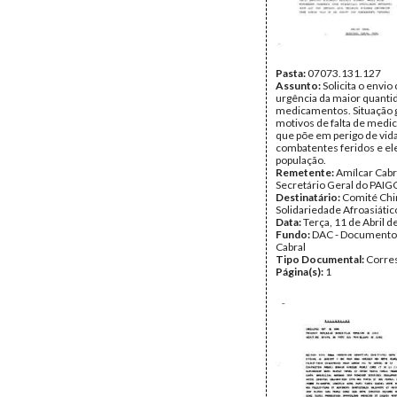
Pasta:
07073.131.127
Assunto:
Solicita o envio
urgência da maior quanti
medicamentos. Situação 
motivos de falta de med
que põe em perigo de vid
combatentes feridos e e
população.
Remetente:
Amílcar Cabr
Secretário Geral do PAIG
Destinatário:
Comité Chi
Solidariedade Afroasiátic
Data:
Terça, 11 de Abril 
Fundo:
DAC - Documento
Cabral
Tipo Documental:
Corre
Página(s):
1