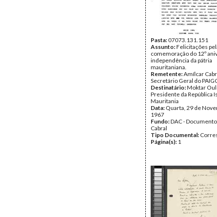
Pasta:
07073.131.151
Assunto:
Felicitações pel
comemoração do 12º aniv
independência da pátria
mauritaniana.
Remetente:
Amílcar Cabr
Secretário Geral do PAIG
Destinatário:
Moktar Oul
Presidente da República I
Mauritania
Data:
Quarta, 29 de Nov
1967
Fundo:
DAC - Documento
Cabral
Tipo Documental:
Corre
Página(s):
1