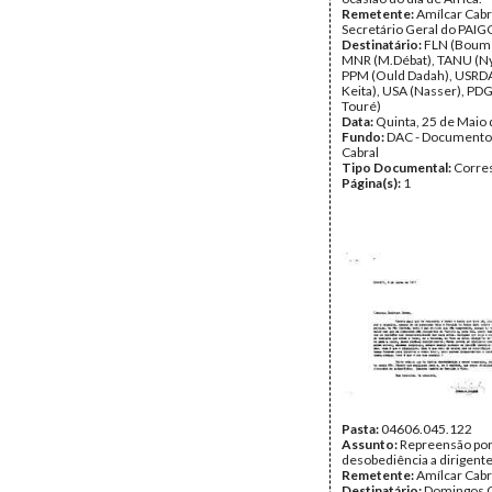
Remetente:
Amílcar Cabr
Secretário Geral do PAIG
Destinatário:
FLN (Boum
MNR (M.Débat), TANU (Ny
PPM (Ould Dadah), USRD
Keita), USA (Nasser), PD
Touré)
Data:
Quinta, 25 de Maio
Fundo:
DAC - Documento
Cabral
Tipo Documental:
Corre
Página(s):
1
Pasta:
04606.045.122
Assunto:
Repreensão por
desobediência a dirigent
Remetente:
Amílcar Cabr
Destinatário:
Domingos