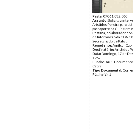
Pasta:
07061.032.063
Assunto:
Solicita a inter
Aristides Pereira para ob
passaporte da Guiné em
Pestana, colaborador do 
de Informação da CONCP.
Secretariado de Rabat.
Remetente:
Amílcar Cabr
Destinatário:
Aristides P
Data:
Domingo, 17 de De
1967
Fundo:
DAC - Documento
Cabral
Tipo Documental:
Corre
Página(s):
1