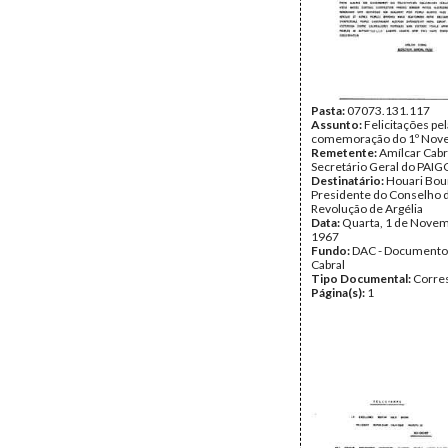
Pasta:
07073.131.117
Assunto:
Felicitações pel
comemoração do 1º Nov
Remetente:
Amílcar Cabr
Secretário Geral do PAIG
Destinatário:
Houari Bo
Presidente do Conselho 
Revolução de Argélia
Data:
Quarta, 1 de Nove
1967
Fundo:
DAC - Documento
Cabral
Tipo Documental:
Corre
Página(s):
1