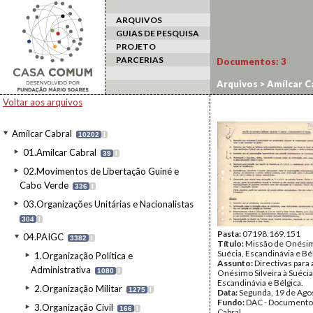
ARQUIVOS
GUIAS DE PESQUISA
PROJETO
PARCERIAS
Documentos:
3
Arquivos
>
Amílcar C
Voltar aos arquivos
Amílcar Cabral
10202
I
01.Amílcar Cabral
39
I
02.Movimentos de Libertação Guiné e
Cabo Verde
336
I
03.Organizações Unitárias e Nacionalistas
304
I
Pasta:
07198.169.151
04.PAIGC
3382
I
Título:
Missão de Onésimo
Suécia, Escandinávia e Bé
1.Organização Política e
Assunto:
Directivas para
Administrativa
1080
I
Onésimo Silveira à Suécia
Escandinávia e Bélgica.
2.Organização Militar
1275
I
Data:
Segunda, 19 de Ago
Fundo:
DAC - Documento
3.Organização Civil
166
I
Cabral