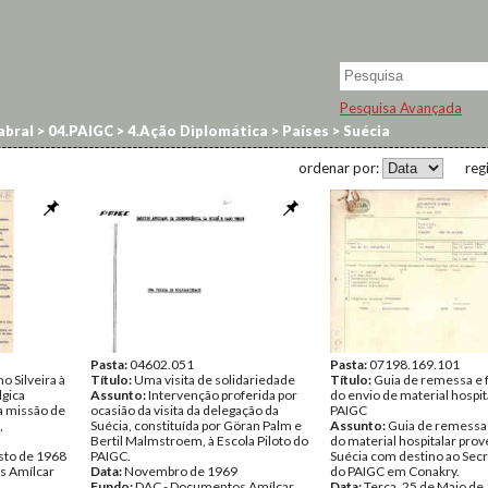
Pesquisa Avançada
abral
>
04.PAIGC
>
4.Ação Diplomática
>
Países
>
Suécia
ordenar por:
reg
Pasta:
04602.051
Pasta:
07198.169.101
 Silveira à
Título:
Uma visita de solidariedade
Título:
Guia de remessa e 
lgica
Assunto:
Intervenção proferida por
do envio de material hospit
 a missão de
ocasião da visita da delegação da
PAIGC
,
Suécia, constituída por Göran Palm e
Assunto:
Guia de remessa 
Bertil Malmstroem, à Escola Piloto do
do material hospitalar pro
sto de 1968
PAIGC.
Suécia com destino ao Sec
s Amílcar
Data:
Novembro de 1969
do PAIGC em Conakry.
Fundo:
DAC - Documentos Amílcar
Data:
Terça, 25 de Maio de