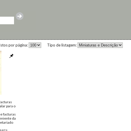
istos por página:
Tipo de listagem:
facturas
alar para o
e facturas
veniente da
retariado
 1971