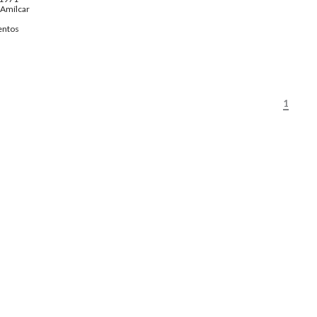
Amílcar
ntos
1