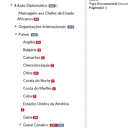
Tipo Documental:
Docum
4.Ação Diplomática
662
I
Página(s):
1
Mensagens aos Chefes de Estado
Africanos
39
Organizações Internacionais
113
Países
510
Argélia
10
Bulgária
3
Camarões
1
Checoslováquia
7
China
21
Coreia do Norte
7
Costa do Marfim
1
Cuba
7
Estados Unidos da América
1
Gana
19
Guiné Conakry
127
232