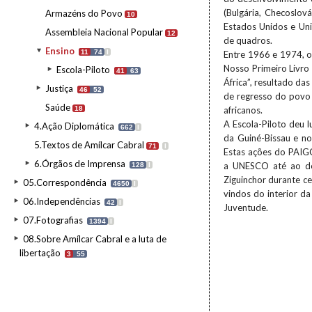
(Bulgária, Checoslov
Armazéns do Povo
10
Estados Unidos e Uni
Assembleia Nacional Popular
12
de quadros.
Ensino
11
74
I
Entre 1966 e 1974, o 
Nosso Primeiro Livro 
Escola-Piloto
41
63
África”, resultado da
Justiça
46
52
de regresso do povo 
Saúde
18
africanos.
A Escola-Piloto deu l
4.Ação Diplomática
662
I
da Guiné-Bissau e no
5.Textos de Amílcar Cabral
71
I
Estas ações do PAIGC
6.Órgãos de Imprensa
a UNESCO até ao de
128
I
Ziguinchor durante ce
05.Correspondência
4650
I
vindos do interior d
06.Independências
42
I
Juventude.
07.Fotografias
1394
I
08.Sobre Amílcar Cabral e a luta de
libertação
3
55