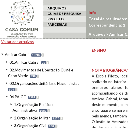
ARQUIVOS
Info
GUIAS DE PESQUISA
Total de resultados:
PROJETO
PARCERIAS
Correspondência:
1
Arquivos
>
Amílcar C
Voltar aos arquivos
ENSINO
Amílcar Cabral
10202
I
01.Amílcar Cabral
39
I
02.Movimentos de Libertação Guiné e
NOTA BIOGRÁFICA/
Cabo Verde
A Escola-Piloto, lo
336
I
realizado no interio
03.Organizações Unitárias e Nacionalistas
primeiros alunos f
304
I
acompanhando os dir
04.PAIGC
3382
I
Amílcar Cabral, fora
1.Organização Política e
deste momento, começ
Administrativa
ano, quase sempre m
1080
I
pelo menos, também 
2.Organização Militar
1275
I
O Instituto Amizade 
3.Organização Civil
166
I
do desenvolvimento de