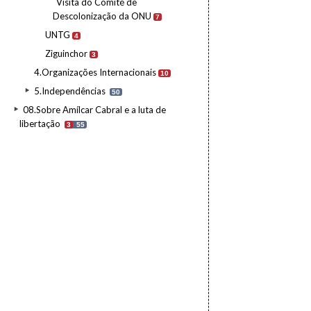
Visita do Comité de
Descolonização da ONU
7
UNTG
4
Ziguinchor
3
4.Organizações Internacionais
10
5.Independências
50
08.Sobre Amílcar Cabral e a luta de
libertação
3
55