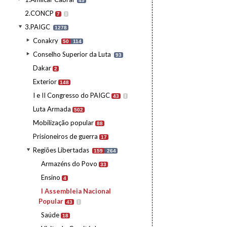
49
2.CONCP
7
I
3.PAIGC
1278
Conakry
50
114
Conselho Superior da Luta
93
Dakar
2
Exterior
148
I e II Congresso do PAIGC
43
I
Luta Armada
502
Mobilização popular
88
Prisioneiros de guerra
17
Regiões Libertadas
159
264
Armazéns do Povo
33
Ensino
4
I Assembleia Nacional
Popular
43
I
Saúde
18