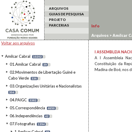
ARQUIVOS
GUIAS DE PESQUISA
PROJETO
PARCERIAS
Info
Arquivos
>
Amílcar C
Popular
Voltar aos arquivos
I ASSEMBLEIA NAC
Amílcar Cabral
10202
I
A I Assembleia Naci
Constituição da Repú
01.Amílcar Cabral
39
I
Madina de Boé, nos d
02.Movimentos de Libertação Guiné e
Cabo Verde
336
I
03.Organizações Unitárias e Nacionalistas
304
I
04.PAIGC
3382
I
05.Correspondência
4650
I
06.Independências
42
I
07.Fotografias
1394
I
1.Amílcar Cabral