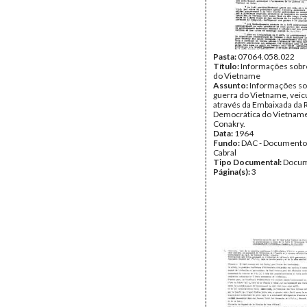
Pasta:
07064.058.022
Título:
Informações sobre
do Vietname
Assunto:
Informações so
guerra do Vietname, veic
através da Embaixada da 
Democrática do Vietnam
Conakry.
Data:
1964
Fundo:
DAC - Documento
Cabral
Tipo Documental:
Docum
Página(s):
3