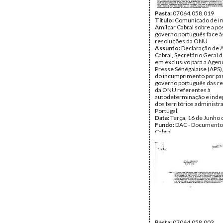
Pasta:
07064.058.019
Título:
Comunicado de i
Amílcar Cabral sobre a po
governo português face à
resoluções da ONU
Assunto:
Declaração de 
Cabral, Secretário Geral 
em exclusivo para a Agen
Presse Sénégalaise (APS),
do incumprimento por pa
governo português das r
da ONU referentes à
autodeterminação e ind
dos territórios administr
Portugal.
Data:
Terça, 16 de Junho
Fundo:
DAC - Documento
Cabral
Tipo Documental:
Docum
Página(s):
1
Pasta:
07064.058.003