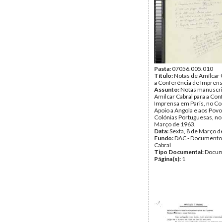
Pasta:
07056.005.010
Título:
Notas de Amílcar 
a Conferência de Imprens
Assunto:
Notas manuscri
Amílcar Cabral para a Con
Imprensa em Paris, no C
Apoio a Angola e aos Povo
Colónias Portuguesas, no 
Março de 1963.
Data:
Sexta, 8 de Março 
Fundo:
DAC - Documento
Cabral
Tipo Documental:
Docum
Página(s):
1