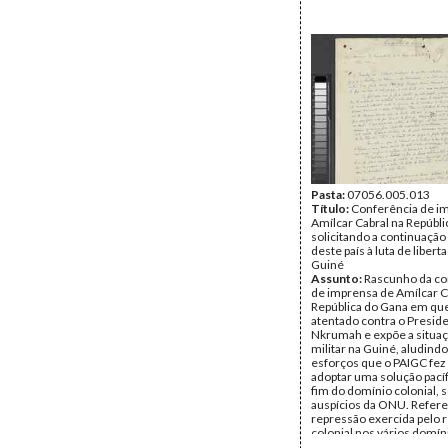
Pasta:
07056.005.013
Título:
Conferência de i
Amílcar Cabral na Repúbl
solicitando a continuação
deste país à luta de libert
Guiné
Assunto:
Rascunho da co
de imprensa de Amílcar C
República do Gana em que
atentado contra o Presi
Nkrumah e expõe a situaçã
militar na Guiné, aludindo
esforços que o PAIGC fez
adoptar uma solução pacíf
fim do domínio colonial, 
auspícios da ONU. Refere
repressão exercida pelo 
colonial nos vários domín
nomeadamente a tortura 