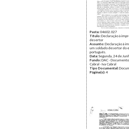
Pasta:
04602.027
Título:
Declaração à imp
desertor
Assunto:
Declaração à i
um soldado desertor do e
português.
Data:
Segunda, 24 de Jun
Fundo:
DAC - Documento
Cabral - Iva Cabral
Tipo Documental:
Docum
Página(s):
4