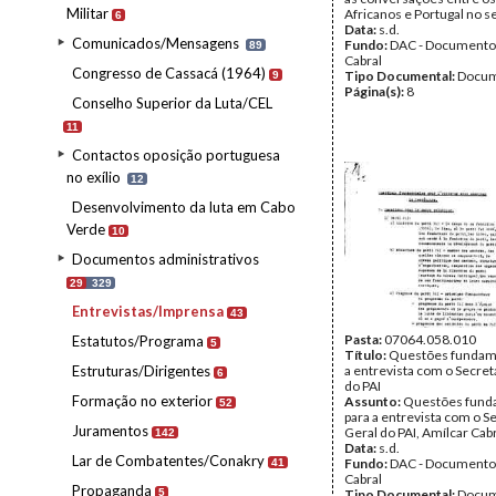
Militar
Africanos e Portugal no s
6
Data:
s.d.
Comunicados/Mensagens
Fundo:
DAC - Documento
89
Cabral
Congresso de Cassacá (1964)
Tipo Documental:
Docum
9
Página(s):
8
Conselho Superior da Luta/CEL
11
Contactos oposição portuguesa
no exílio
12
Desenvolvimento da luta em Cabo
Verde
10
Documentos administrativos
29
329
Entrevistas/Imprensa
43
Pasta:
07064.058.010
Estatutos/Programa
5
Título:
Questões fundame
Estruturas/Dirigentes
a entrevista com o Secret
6
do PAI
Formação no exterior
Assunto:
Questões fund
52
para a entrevista com o S
Juramentos
Geral do PAI, Amílcar Cabr
142
Data:
s.d.
Lar de Combatentes/Conakry
Fundo:
DAC - Documento
41
Cabral
Propaganda
5
Tipo Documental:
Docum