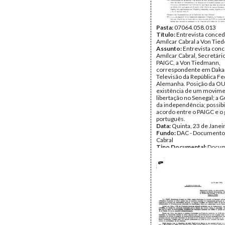
Pasta:
07064.058.013
Título:
Entrevista conced
Amílcar Cabral a Von Ti
Assunto:
Entrevista conc
Amílcar Cabral, Secretári
PAIGC, a Von Tiedmann,
correspondente em Dakar
Televisão da República Fe
Alemanha. Posição da O
existência de um movime
libertação no Senegal; a 
da independência; possib
acordo entre o PAIGC e o
português.
Data:
Quinta, 23 de Janei
Fundo:
DAC - Documento
Cabral
Tipo Documental:
Docum
Página(s):
4