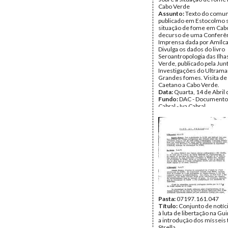
Cabo Verde
Assunto:
Texto do comu
publicado em Estocolmo 
situação de fome em Cab
decurso de uma Conferên
Imprensa dada por Amílca
Divulga os dados do livro
Seroantropologia das Ilha
Verde, publicado pela Jun
Investigações do Ultrama
Grandes fomes. Visita de
Caetano a Cabo Verde.
Data:
Quarta, 14 de Abril
Fundo:
DAC - Documento
Cabral - Iva Cabral
Tipo Documental:
Docum
Página(s):
6
Pasta:
07197.161.047
Título:
Conjunto de notíci
à luta de libertação na Gu
a introdução dos mísseis 
Strella