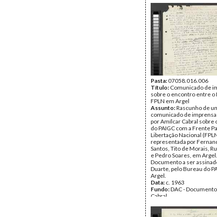
assassinato nas prisões d
(Bissau, Bafatá, campo de
concentração de Ilha das 
pede a continuação da aj
acordada com o Preside
à luta de libertação nacion
Data:
c. Junho de 1962
Fundo:
DAC - Documento
Cabral
Tipo Documental:
Docum
Página(s):
4
Pasta:
07058.016.006
Título:
Comunicado de i
sobre o encontro entre o 
FPLN em Argel
Assunto:
Rascunho de u
comunicado de imprensa
por Amílcar Cabral sobre
do PAIGC com a Frente Pa
Libertação Nacional (FPLN
representada por Fernand
Santos, Tito de Morais, R
e Pedro Soares, em Argel
Documento a ser assinado
Duarte, pelo Bureau do 
Argel.
Data:
c. 1963
Fundo:
DAC - Documento
Cabral
Tipo Documental:
Docum
Página(s):
2