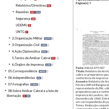
Página(s):
9
Relatórios/Directivas
62
Reuniões
18
114
Segurança
18
UDEMU
3
UNTG
7
2.Organização Militar
1275
I
3.Organização Civil
166
I
4.Ação Diplomática
662
I
5.Textos de Amílcar Cabral
71
I
6.Órgãos de Imprensa
128
I
Pasta:
04616.079.007
05.Correspondência
Título:
Relatório de Arist
4650
I
sobre os preparativos par
06.Independências
conferência de imprensa
42
I
Assunto:
Relatório de Ar
07.Fotografias
Pereira (Alfred Bangoura)
1394
I
representante do PAI, sob
08.Sobre Amílcar Cabral e a luta de
preparativos para a confe
imprensa de Londres, de 
libertação
3
55
Dezembro de 1960. Entre
um correspondente do jo
Times. Redacção conjunt
comunicado com o MPLA