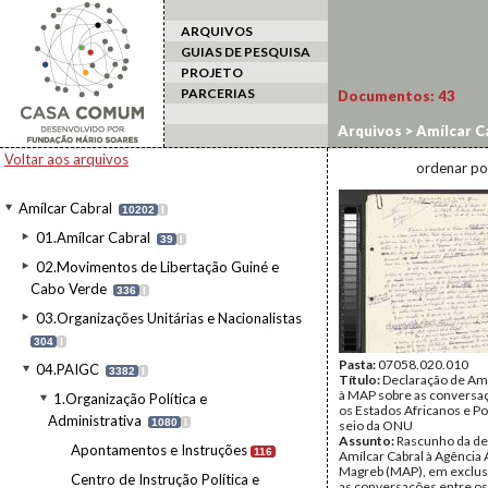
ARQUIVOS
GUIAS DE PESQUISA
PROJETO
PARCERIAS
Documentos:
43
Arquivos
>
Amílcar C
Voltar aos arquivos
ordenar po
Amílcar Cabral
10202
I
01.Amílcar Cabral
39
I
02.Movimentos de Libertação Guiné e
Cabo Verde
336
I
03.Organizações Unitárias e Nacionalistas
304
I
Pasta:
07058.020.010
04.PAIGC
3382
I
Título:
Declaração de Amí
à MAP sobre as conversa
1.Organização Política e
os Estados Africanos e Po
Administrativa
1080
I
seio da ONU
Assunto:
Rascunho da de
Apontamentos e Instruções
116
Amílcar Cabral à Agência
Magreb (MAP), em exclus
Centro de Instrução Política e
as conversações entre os