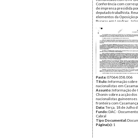
Conferência com corres
de imprensa presidida po
deputado trabalhista. Re
elementos da Oposição p
Bureau em Londres. João 
União Indiana. Boletim. 
conferência (Marrocos). L
Moçambique. Emissora 
Marrocos. Datas. Noticiár
americana. Congresso Int
de Juristas. Necessidade
especialista em leis coloni
Contacto com o MCF (Mo
Colonial Freedom) e com
sindicatos de trabalhador
possibilidade de recruta
nacionalistas africanos pa
especialização na luta sind
Pasta:
07064.058.006
Data:
Título:
Domingo, 27 de No
Informação sobre 
1960 - Sexta, 9 de Dezem
nacionalistas em Casama
Fundo:
Assunto:
DAC - Documento
Informação de 
Cabral
Chonin sobre a acção dos
Tipo Documental:
nacionalistas guineenses 
Docum
Página(s):
fronteira com Casamança
3
Data:
Terça, 18 de Julho 
Fundo:
DAC - Documento
Cabral
Tipo Documental:
Docum
Página(s):
1