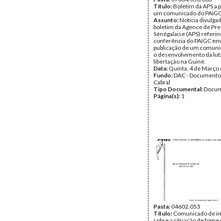
Título:
Boletim da APS a 
um comunicado do PAIG
Assunto:
Notícia divulga
boletim da Agence de Pr
Sénégalaise (APS) referin
conferência do PAIGC em 
publicação de um comuni
o desenvolvimento da lut
libertação na Guiné.
Data:
Quinta, 4 de Março
Fundo:
DAC - Documento
Cabral
Tipo Documental:
Docum
Página(s):
1
Pasta:
04602.053
Título:
Comunicado de i
sobre a situação de fome 