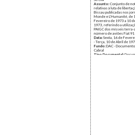
Assunto:
Conjunto de not
relativas à luta de liberta
Bissau publicadas nos jor
Monde e L'Humanité, de 
Fevereiro de 1973 a 10 de
1973, referindo a utilizaç
PAIGC dos mísseis terra-ar
número de aviões Fiat 91 
Data:
Sexta, 16 de Fevere
- Terça, 10 de Abril de 19
Fundo:
DAC - Documento
Cabral
Tipo Documental:
Docum
Página(s):
2