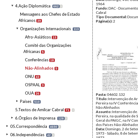
1964
4.Ação Diplomática
662
I
Fundo:
DAC - Documento
Cabral
Mensagens aos Chefes de Estado
Tipo Documental:
Docum
Africanos
Página(s):
2
39
Organizações Internacionais
113
Afro-Asiáticos
13
Comité das Organizações
Africanas
5
Conferências
18
Não-Alinhados
5
ONU
43
OSPAAL
3
OUA
26
Pasta:
04602.132
Título:
Intervenção de Ar
Países
510
Pereira na IV Conferência
Não Alinhados
5.Textos de Amílcar Cabral
71
I
Assunto:
Intervenção de 
Pereira, na qualidade de 
6.Órgãos de Imprensa
128
I
Geral do PAIGC, na IV Co
dos Países Não-Alinhados
05.Correspondência
4650
I
Data:
Domingo, 2 de Set
1973 - Sábado, 8 de Sete
06.Independências
42
I
1973