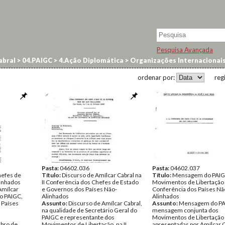
Pesquisa Avançada
abral
>
04.PAIGC
>
4.Ação Diplomática
>
Organizações Internacionai
ordenar por:
reg
Pasta:
04602.036
Pasta:
04602.037
efes de
Título:
Discurso de Amílcar Cabral na
Título:
Mensagem do PAIG
linhados
II Conferência dos Chefes de Estado
Movimentos de Libertação
mílcar
e Governos dos Países Não-
Conferência dos Países Nã
do PAIGC,
Alinhados
Alinhados
 Países
Assunto:
Discurso de Amílcar Cabral,
Assunto:
Mensagem do PA
na qualidade de Secretário Geral do
mensagem conjunta dos
PAIGC e representante dos
Movimentos de Libertação
bro de
Movimentos de Libertação, na II
apresentadas por Amílcar C