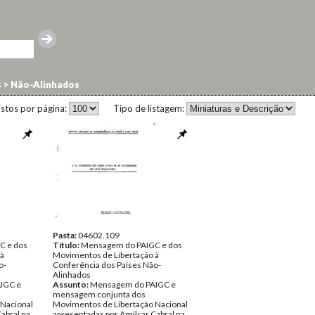
s
>
Não-Alinhados
istos por página:
Tipo de listagem:
Pasta:
04602.109
C e dos
Título:
Mensagem do PAIGC e dos
 à
Movimentos de Libertação à
o-
Conferência dos Países Não-
Alinhados
IGC e
Assunto:
Mensagem do PAIGC e
mensagem conjunta dos
 Nacional
Movimentos de Libertação Nacional
abral na
apresentadas por Amílcar Cabral na