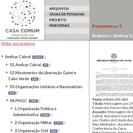
ARQUIVOS
GUIAS DE PESQUISA
PROJETO
PARCERIAS
Documentos:
5
Arquivos
>
Amílcar C
Voltar aos arquivos
Amílcar Cabral
10202
I
01.Amílcar Cabral
39
I
02.Movimentos de Libertação Guiné e
Cabo Verde
336
I
03.Organizações Unitárias e Nacionalistas
304
I
Pasta:
04606.045.084
04.PAIGC
3382
I
Título:
Mensagem aos Ch
Estado dos Países Não-A
1.Organização Política e
Assunto:
Mensagem de A
Administrativa
1080
I
Cabral, Secretário Geral 
aos Chefes de Estado dos
2.Organização Militar
1275
I
Não-Alinhados, durante a
Conferência do Cairo.
3.Organização Civil
166
I
Data:
Domingo, 4 de Outu