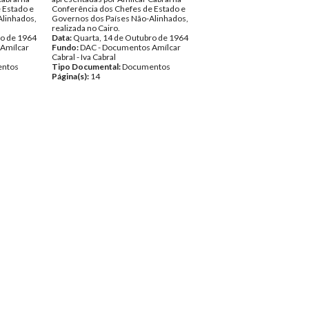
 Estado e
Conferência dos Chefes de Estado e
Alinhados,
Governos dos Países Não-Alinhados,
realizada no Cairo.
ro de 1964
Data:
Quarta, 14 de Outubro de 1964
Amílcar
Fundo:
DAC - Documentos Amílcar
Cabral - Iva Cabral
ntos
Tipo Documental:
Documentos
Página(s):
14