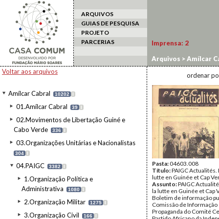
ARQUIVOS
GUIAS DE PESQUISA
PROJETO
PARCERIAS
Imprensa:
2
Arquivos
>
Amílcar C
Voltar aos arquivos
ordenar po
Amílcar Cabral
10202
I
01.Amílcar Cabral
39
I
02.Movimentos de Libertação Guiné e
Cabo Verde
336
I
03.Organizações Unitárias e Nacionalistas
304
I
Pasta:
04603.008
04.PAIGC
3382
I
Título:
PAIGC Actualités. L
lutte en Guinée et Cap Ver
1.Organização Política e
Assunto:
PAIGC Actualités
Administrativa
1080
I
la lutte en Guinée et Cap V
Boletim de informação pu
2.Organização Militar
1275
I
Comissão de Informação
Propaganda do Comité Ce
3.Organização Civil
166
I
Partido Africano da Inde