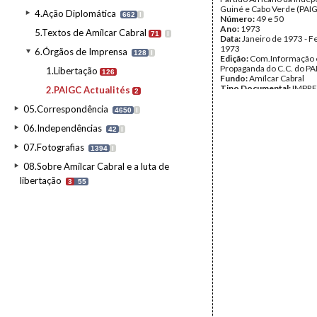
Guiné e Cabo Verde (PAIG
4.Ação Diplomática
662
I
Número:
49 e 50
Ano:
1973
5.Textos de Amílcar Cabral
71
I
Data:
Janeiro de 1973 - F
1973
6.Órgãos de Imprensa
128
I
Edição:
Com.Informação 
Propaganda do C.C. do P
1.Libertação
126
Fundo:
Amílcar Cabral
Tipo Documental:
IMPR
2.PAIGC Actualités
2
Página(s):
10
05.Correspondência
4650
I
06.Independências
42
I
07.Fotografias
1394
I
08.Sobre Amílcar Cabral e a luta de
libertação
3
55