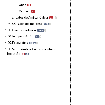
URSS
30
Vietnam
13
5.Textos de Amílcar Cabral
71
I
6.Órgãos de Imprensa
128
I
05.Correspondência
4650
I
06.Independências
42
I
07.Fotografias
1394
I
08.Sobre Amílcar Cabral e a luta de
libertação
3
55