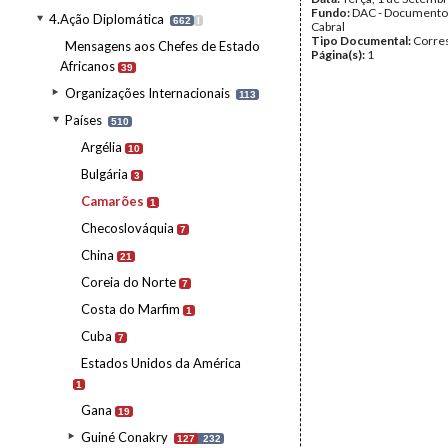
Fundo:
DAC - Documento
4.Ação Diplomática
662
I
Cabral
Tipo Documental:
Corre
Mensagens aos Chefes de Estado
Página(s):
1
Africanos
39
Organizações Internacionais
113
Países
510
Argélia
10
Bulgária
3
Camarões
1
Checoslováquia
7
China
21
Coreia do Norte
7
Costa do Marfim
1
Cuba
7
Estados Unidos da América
1
Gana
19
Guiné Conakry
127
232