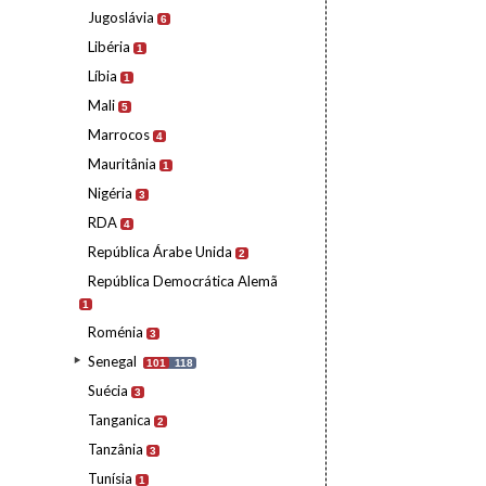
Jugoslávia
6
Libéria
1
Líbia
1
Mali
5
Marrocos
4
Mauritânia
1
Nigéria
3
RDA
4
República Árabe Unida
2
República Democrática Alemã
1
Roménia
3
Senegal
101
118
Suécia
3
Tanganica
2
Tanzânia
3
Tunísia
1