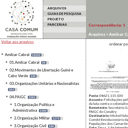
ARQUIVOS
GUIAS DE PESQUISA
PROJETO
PARCERIAS
Correspondência:
1
Arquivos
>
Amílcar C
Voltar aos arquivos
ordenar po
Amílcar Cabral
10202
I
01.Amílcar Cabral
39
I
02.Movimentos de Libertação Guiné e
Cabo Verde
336
I
03.Organizações Unitárias e Nacionalistas
304
I
Pasta:
04621.115.030
04.PAIGC
3382
I
Assunto:
Felicitações pe
da luta contra o coloniali
1.Organização Política e
Remetente:
Secretário G
Administrativa
1080
I
PAIGC do Conakry
Destinatário:
Michel Ndo
2.Organização Militar
1275
I
Comité Revolucionário da
Populações dos Camarõe
3.Organização Civil
166
I
Data:
Terça, 1 de Setemb