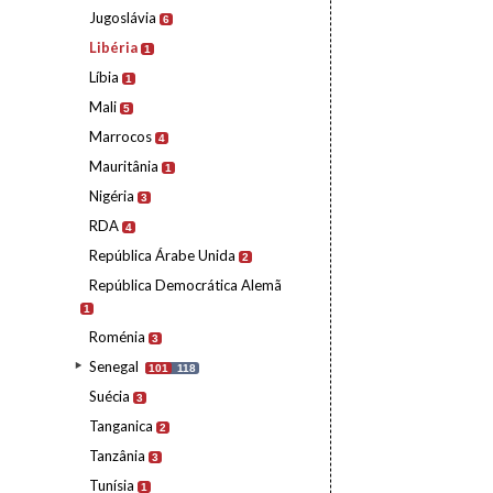
Jugoslávia
6
Libéria
1
Líbia
1
Mali
5
Marrocos
4
Mauritânia
1
Nigéria
3
RDA
4
República Árabe Unida
2
República Democrática Alemã
1
Roménia
3
Senegal
101
118
Suécia
3
Tanganica
2
Tanzânia
3
Tunísia
1