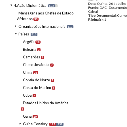
Data:
Quinta, 26 de Julho
4.Ação Diplomática
662
I
Fundo:
DAC - Documento
Cabral
Mensagens aos Chefes de Estado
Tipo Documental:
Corre
Africanos
Página(s):
1
39
Organizações Internacionais
113
Países
510
Argélia
10
Bulgária
3
Camarões
1
Checoslováquia
7
China
21
Coreia do Norte
7
Costa do Marfim
1
Cuba
7
Estados Unidos da América
1
Gana
19
Guiné Conakry
127
232