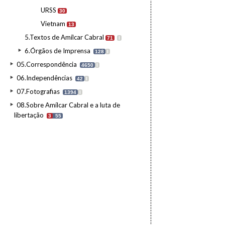
URSS
30
Vietnam
13
5.Textos de Amílcar Cabral
71
I
6.Órgãos de Imprensa
128
I
05.Correspondência
4650
I
06.Independências
42
I
07.Fotografias
1394
I
08.Sobre Amílcar Cabral e a luta de
libertação
3
55