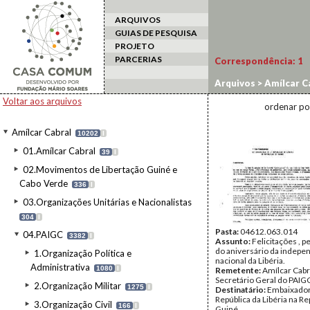
ARQUIVOS
GUIAS DE PESQUISA
PROJETO
PARCERIAS
Correspondência:
1
Arquivos
>
Amílcar C
Voltar aos arquivos
ordenar po
Amílcar Cabral
10202
I
01.Amílcar Cabral
39
I
02.Movimentos de Libertação Guiné e
Cabo Verde
336
I
03.Organizações Unitárias e Nacionalistas
304
I
Pasta:
04612.063.014
04.PAIGC
3382
I
Assunto:
Felicitações , p
do aniversário da indepe
1.Organização Política e
nacional da Libéria.
Administrativa
1080
I
Remetente:
Amílcar Cabr
Secretário Geral do PAIG
2.Organização Militar
1275
I
Destinatário:
Embaixador
República da Libéria na Re
3.Organização Civil
166
I
Guiné