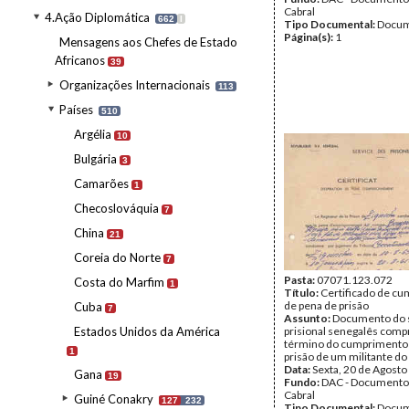
Cabral
4.Ação Diplomática
662
I
Tipo Documental:
Docum
Página(s):
1
Mensagens aos Chefes de Estado
Africanos
39
Organizações Internacionais
113
Países
510
Argélia
10
Bulgária
3
Camarões
1
Checoslováquia
7
China
21
Coreia do Norte
7
Pasta:
07071.123.072
Costa do Marfim
1
Título:
Certificado de c
de pena de prisão
Cuba
7
Assunto:
Documento do 
Estados Unidos da América
prisional senegalês com
término do cumprimento 
1
prisão de um militante do
Data:
Sexta, 20 de Agosto
Gana
19
Fundo:
DAC - Documento
Cabral
Guiné Conakry
127
232
Tipo Documental:
Docum