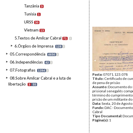
Tanzânia
3
Tunísia
1
URSS
30
Vietnam
13
5.Textos de Amílcar Cabral
71
I
6.Órgãos de Imprensa
128
I
05.Correspondência
4650
I
06.Independências
42
I
07.Fotografias
1394
I
Pasta:
07071.123.078
08.Sobre Amílcar Cabral e a luta de
Título:
Certificado de c
de pena de prisão
libertação
3
55
Assunto:
Documento do 
prisional senegalês com
término do cumprimento 
prisão de um militante do
Data:
Sexta, 20 de Agosto
Fundo:
DAC - Documento
Cabral
Tipo Documental:
Docum
Página(s):
1