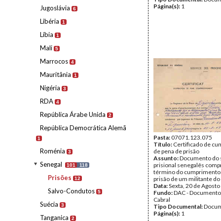
Página(s):
1
Jugoslávia
6
Libéria
1
Líbia
1
Mali
5
Marrocos
4
Mauritânia
1
Nigéria
3
RDA
4
República Árabe Unida
2
República Democrática Alemã
Pasta:
07071.123.075
1
Título:
Certificado de c
Roménia
de pena de prisão
3
Assunto:
Documento do 
Senegal
prisional senegalês com
101
118
término do cumprimento 
Prisões
prisão de um militante do
12
Data:
Sexta, 20 de Agosto
Salvo-Condutos
5
Fundo:
DAC - Documento
Cabral
Suécia
3
Tipo Documental:
Docum
Página(s):
1
Tanganica
2