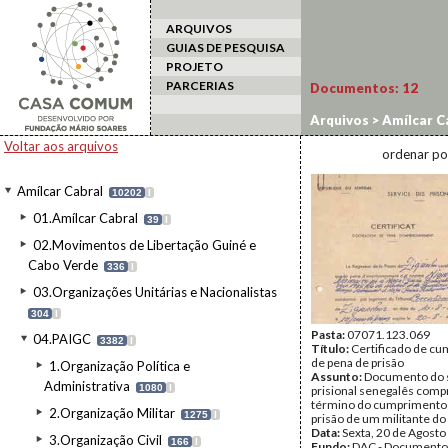
ARQUIVOS
GUIAS DE PESQUISA
PROJETO
PARCERIAS
Documentos:
12
Arquivos
>
Amílcar C
Voltar aos arquivos
ordenar po
Amílcar Cabral
10202
I
01.Amílcar Cabral
39
I
02.Movimentos de Libertação Guiné e
Cabo Verde
336
I
03.Organizações Unitárias e Nacionalistas
304
I
Pasta:
07071.123.069
04.PAIGC
3382
I
Título:
Certificado de c
de pena de prisão
1.Organização Política e
Assunto:
Documento do 
Administrativa
1080
I
prisional senegalês com
término do cumprimento 
2.Organização Militar
1275
I
prisão de um militante do
Data:
Sexta, 20 de Agosto
3.Organização Civil
166
I
Fundo:
DAC - Documento