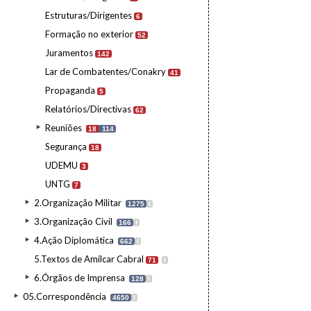
Estruturas/Dirigentes
6
Formação no exterior
52
Juramentos
142
Lar de Combatentes/Conakry
41
Propaganda
5
Relatórios/Directivas
62
Reuniões
18
114
Segurança
18
UDEMU
3
UNTG
7
2.Organização Militar
1275
I
3.Organização Civil
166
I
4.Ação Diplomática
662
I
5.Textos de Amílcar Cabral
71
I
6.Órgãos de Imprensa
128
I
05.Correspondência
4650
I