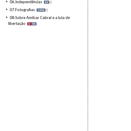
06.Independências
42
I
07.Fotografias
1394
I
08.Sobre Amílcar Cabral e a luta de
libertação
3
55