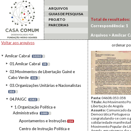
ARQUIVOS
GUIAS DE PESQUISA
Total de resultados:
PROJETO
PARCERIAS
Correspondência:
1
Arquivos
>
Amílcar C
portuguesa no exílio
Voltar aos arquivos
ordenar po
Amílcar Cabral
10202
I
01.Amílcar Cabral
39
I
02.Movimentos de Libertação Guiné e
Cabo Verde
336
I
03.Organizações Unitárias e Nacionalistas
304
I
Pasta:
04608.053.058
04.PAIGC
3382
I
Título:
Ao Movimento Pop
Libertação de Angola
1.Organização Política e
Assunto:
Comunicado da
Administrativa
1080
I
Democrática Portuguesa
congratulando-se com o 
Apontamentos e Instruções
116
solidariedade manifestad
Movimento Popular de Li
Centro de Instrução Política e
Angola, em vésperas das