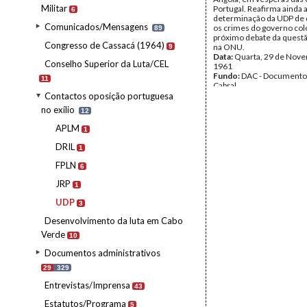
Militar
Portugal. Reafirma ainda 
6
determinação da UDP de 
Comunicados/Mensagens
os crimes do governo col
89
próximo debate da quest
Congresso de Cassacá (1964)
na ONU.
9
Data:
Quarta, 29 de Nov
Conselho Superior da Luta/CEL
1961
Fundo:
DAC - Documento
11
Cabral
Tipo Documental:
Docum
Contactos oposição portuguesa
Página(s):
1
no exílio
12
APLM
1
DRIL
1
FPLN
6
JRP
1
UDP
3
Desenvolvimento da luta em Cabo
Verde
10
Documentos administrativos
29
329
Entrevistas/Imprensa
43
Estatutos/Programa
5