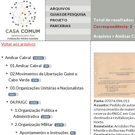
ARQUIVOS
GUIAS DE PESQUISA
Total de resultados:
PROJETO
PARCERIAS
Correspondência:
2
Arquivos
>
Amílcar C
Voltar aos arquivos
Amílcar Cabral
10202
I
01.Amílcar Cabral
39
I
02.Movimentos de Libertação Guiné e
Cabo Verde
336
I
03.Organizações Unitárias e Nacionalistas
304
I
Pasta:
07074.096.011
04.PAIGC
3382
I
Assunto:
Pedido de autor
o fornecimento de materia
1.Organização Política e
reserva do PAIGC em Con
Administrativa
1080
I
destinado à revitalização
Norte.
2.Organização Militar
1275
I
Remetente:
Aristides Per
Membro do Bureau Políti
Apontamentos e Instruções
81
Destinatário:
Ministro da