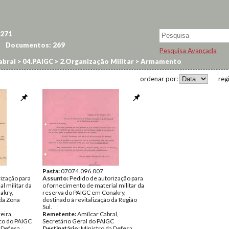
271
Documentos:
269
Pesquisa Avançada
abral
>
04.PAIGC
>
2.Organização Militar
>
Armamento
ordenar por:
reg
Pasta:
07074.096.007
ização para
Assunto:
Pedido de autorização para
l militar da
o fornecimento de material militar da
akry,
reserva do PAIGC em Conakry,
 da Zona
destinado à revitalização da Região
Sul.
eira,
Remetente:
Amílcar Cabral,
co do PAIGC
Secretário Geral do PAIGC
 Defesa
Destinatário:
Ministro da Defesa