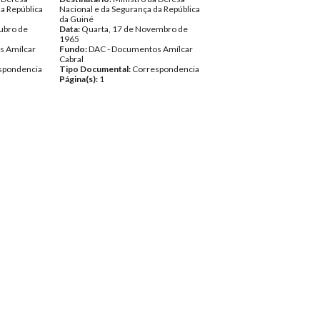
a República
Nacional e da Segurança da República
da Guiné
ubro de
Data:
Quarta, 17 de Novembro de
1965
s Amílcar
Fundo:
DAC - Documentos Amílcar
Cabral
spondencia
Tipo Documental:
Correspondencia
Página(s):
1