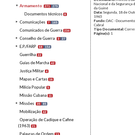
Nacional e da Segurança d
Armamento
271
279
da Guiné
Data:
Segunda, 18 de Out
Documentos técnicos
8
1965
Fundo:
DAC - Documento
Comunicações
7
165
Cabral
Tipo Documental:
Corre
Comunicados de Guerra
234
Página(s):
1
Conselho de Guerra
3
27
E.P./FARP
68
154
Guerrilha
22
Guias de Marcha
42
Justiça Militar
4
Mapas e Cartas
16
Milícia Popular
5
Missão Cubana
11
Missões
35
85
Mobilização
42
Operação de Cadique e Cafine
(1963)
21
Palavras de Ordem
13