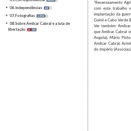
4650
I
“Recenseamento Agrí
06.Independências
com este trabalho v
42
I
implantação da guerri
07.Fotografias
1394
I
Guiné e Cabo Verde (
08.Sobre Amílcar Cabral e a luta de
Ver também: Amílcar 
libertação
3
55
que Amílcar Cabral v
Angola); Mário Pint
Amílcar Cabral; Armé
do Império (Associaç