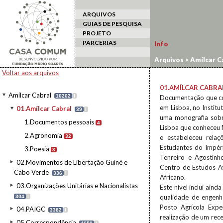
ARQUIVOS
GUIAS DE PESQUISA
PROJETO
PARCERIAS
Info
Arquivos
>
Amílcar C
Voltar aos arquivos
01.AMÍLCAR CABRA
Amílcar Cabral
10202
I
Documentação que cor
em Lisboa, no Institu
01.Amílcar Cabral
39
I
uma monografia sobr
1.Documentos pessoais
4
Lisboa que conheceu M
2.Agronomia
32
e estabeleceu rela
Estudantes do Impér
3.Poesia
3
Tenreiro e Agostinho
02.Movimentos de Libertação Guiné e
Centro de Estudos Af
Cabo Verde
336
I
Africano.
03.Organizações Unitárias e Nacionalistas
Este nível inclui ain
qualidade de engenhe
304
I
Posto Agrícola Expe
04.PAIGC
3382
I
realização de um rece
05.Correspondência