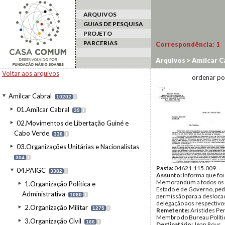
ARQUIVOS
GUIAS DE PESQUISA
PROJETO
PARCERIAS
Correspondência:
1
Arquivos
>
Amílcar C
Voltar aos arquivos
ordenar po
Amílcar Cabral
10202
I
01.Amílcar Cabral
39
I
02.Movimentos de Libertação Guiné e
Cabo Verde
336
I
03.Organizações Unitárias e Nacionalistas
304
I
Pasta:
04621.115.009
04.PAIGC
3382
I
Assunto:
Informa que fo
Memorandum a todos os 
1.Organização Política e
Estado e de Governo, pe
Administrativa
1080
I
permissão para a desloc
delegação aos respectivos
2.Organização Militar
1275
I
Remetente:
Aristides Per
Membro do Bureau Políti
3.Organização Civil
166
I
Destinatário:
Jean Rous