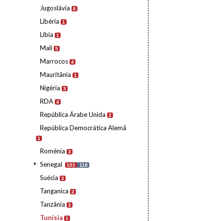
Jugoslávia
6
Libéria
1
Líbia
1
Mali
5
Marrocos
4
Mauritânia
1
Nigéria
3
RDA
4
República Árabe Unida
2
República Democrática Alemã
1
Roménia
3
Senegal
101
118
Suécia
3
Tanganica
2
Tanzânia
3
Tunísia
1