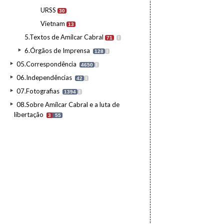
URSS
30
Vietnam
13
5.Textos de Amílcar Cabral
71
I
6.Órgãos de Imprensa
128
I
05.Correspondência
4650
I
06.Independências
42
I
07.Fotografias
1394
I
08.Sobre Amílcar Cabral e a luta de
libertação
3
55