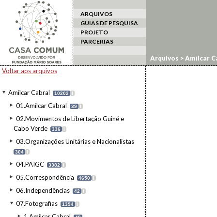
ARQUIVOS
GUIAS DE PESQUISA
PROJETO
PARCERIAS
Arquivos
>
Amílcar C
Voltar aos arquivos
Amílcar Cabral
10202
I
01.Amílcar Cabral
39
I
02.Movimentos de Libertação Guiné e
Cabo Verde
336
I
03.Organizações Unitárias e Nacionalistas
304
I
04.PAIGC
3382
I
05.Correspondência
4650
I
06.Independências
42
I
07.Fotografias
1394
I
1.Amílcar Cabral