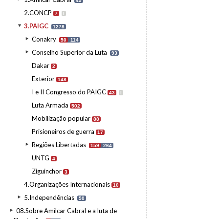
49
2.CONCP
7
I
3.PAIGC
1278
Conakry
50
114
Conselho Superior da Luta
93
Dakar
2
Exterior
148
I e II Congresso do PAIGC
43
I
Luta Armada
502
Mobilização popular
88
Prisioneiros de guerra
17
Regiões Libertadas
159
264
UNTG
4
Ziguinchor
3
4.Organizações Internacionais
10
5.Independências
50
08.Sobre Amílcar Cabral e a luta de