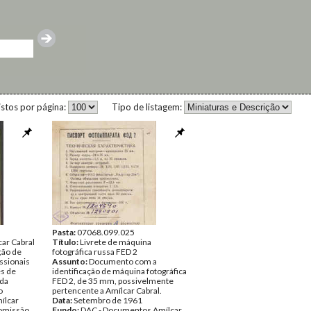
istos por página:
Tipo de listagem:
Pasta:
07068.099.025
ar Cabral
Título:
Livrete de máquina
ção de
fotográfica russa FED 2
ssionais
Assunto:
Documento com a
es de
identificação de máquina fotográfica
 da
FED 2, de 35 mm, possivelmente
o
pertencente a Amílcar Cabral.
ílcar
Data:
Setembro de 1961
omissão
Fundo:
DAC - Documentos Amílcar