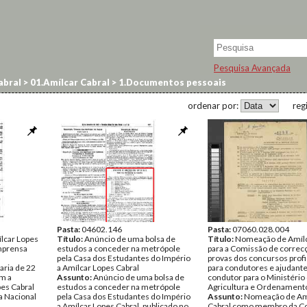
Pesquisa Avançada
abral
>
01.Amílcar Cabral
>
1.Documentos pessoais
ordenar por:
reg
Pasta:
04602.146
Pasta:
07060.028.004
lcar Lopes
Título:
Anúncio de uma bolsa de
Título:
Nomeação de Amílc
Imprensa
estudos a conceder na metrópole
para a Comissão de correc
pela Casa dos Estudantes do Império
provas dos concursos profi
aria de 22
a Amílcar Lopes Cabral
para condutores e ajudant
m a
Assunto:
Anúncio de uma bolsa de
condutor para o Ministério
es Cabral
estudos a conceder na metrópole
Agricultura e Ordenament
a Nacional
pela Casa dos Estudantes do Império
Assunto:
Nomeação de Am
a Amílcar Lopes Cabral, publicado no
Cabral como membro da C