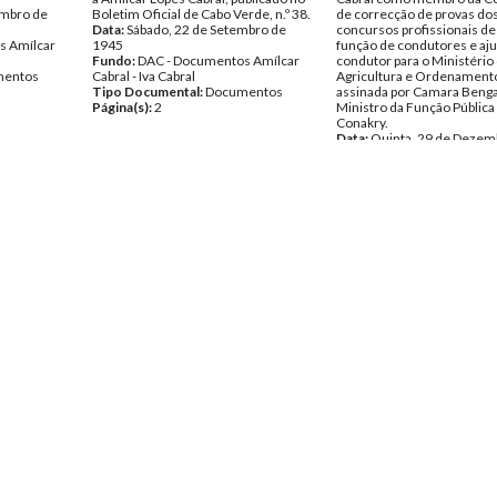
embro de
Boletim Oficial de Cabo Verde, n.º 38.
de correcção de provas do
Data:
Sábado, 22 de Setembro de
concursos profissionais de
s Amílcar
1945
função de condutores e aj
Fundo:
DAC - Documentos Amílcar
condutor para o Ministério
entos
Cabral - Iva Cabral
Agricultura e Ordenament
Tipo Documental:
Documentos
assinada por Camara Benga
Página(s):
2
Ministro da Função Pública
Conakry.
Data:
Quinta, 29 de Dezem
1960
Fundo:
DAC - Documentos 
Cabral
Tipo Documental:
Docume
Página(s):
1