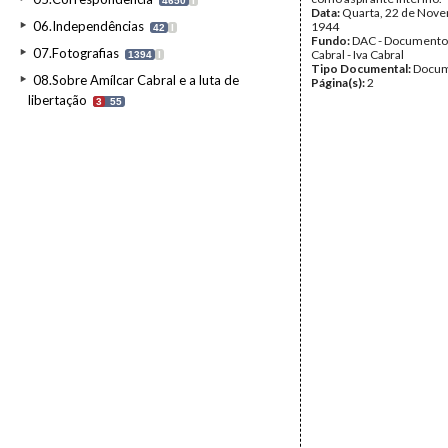
4650
I
Data:
Quarta, 22 de Nov
06.Independências
1944
42
I
Fundo:
DAC - Documento
07.Fotografias
Cabral - Iva Cabral
1394
I
Tipo Documental:
Docum
08.Sobre Amílcar Cabral e a luta de
Página(s):
2
libertação
3
55