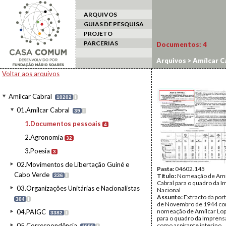
ARQUIVOS
GUIAS DE PESQUISA
PROJETO
PARCERIAS
Documentos:
4
Arquivos
>
Amílcar C
Voltar aos arquivos
Amílcar Cabral
10202
I
01.Amílcar Cabral
39
I
1.Documentos pessoais
4
2.Agronomia
32
3.Poesia
3
02.Movimentos de Libertação Guiné e
Pasta:
04602.145
Cabo Verde
Título:
Nomeação de Amí
336
I
Cabral para o quadro da 
03.Organizações Unitárias e Nacionalistas
Nacional
Assunto:
Extracto da port
304
I
de Novembro de 1944 co
nomeação de Amílcar Lop
04.PAIGC
3382
I
para o quadro da Imprens
05.Correspondência
como aspirante interino.