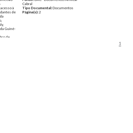
s
Cabral
 acesso à
Tipo Documental:
Documentos
udantes de
Página(s):
2
 da
o,
ly,
 da Guiné-
bro de
1
Amílcar
ntos