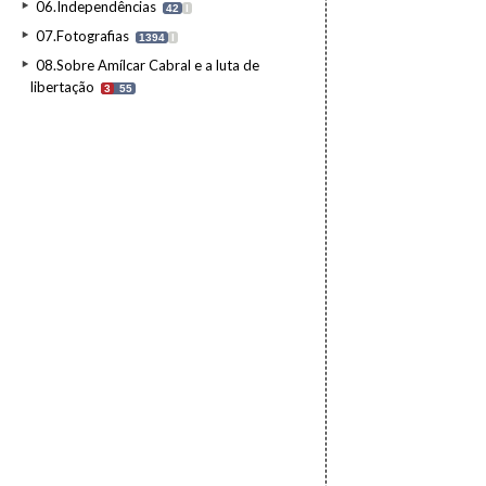
06.Independências
42
I
07.Fotografias
1394
I
08.Sobre Amílcar Cabral e a luta de
libertação
3
55