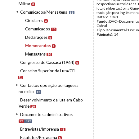
Militar
respectivas autoridades. 
6
luta de libertação na Gui
Comunicados/Mensagens
tradução para inglês manu
89
Data:
c. 1961
Circulares
Fundo:
DAC - Documento
4
Cabral
Comunicados
45
Tipo Documental:
Docum
Página(s):
14
Declarações
9
Memorandos
1
Mensagens
30
Congresso de Cassacá (1964)
9
Conselho Superior da Luta/CEL
11
Contactos oposição portuguesa
no exílio
12
Desenvolvimento da luta em Cabo
Verde
10
Documentos administrativos
29
329
Entrevistas/Imprensa
43
Estatutos/Programa
5