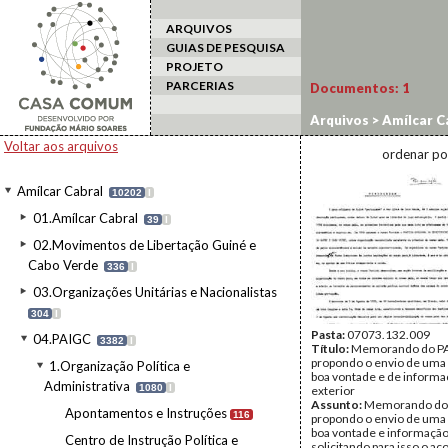
ARQUIVOS
GUIAS DE PESQUISA
PROJETO
PARCERIAS
Documentos:
1
Arquivos
>
Amílcar C
Comunicados/Mensa
Voltar aos arquivos
ordenar po
Amílcar Cabral
10202
I
01.Amílcar Cabral
39
I
02.Movimentos de Libertação Guiné e
Cabo Verde
336
I
03.Organizações Unitárias e Nacionalistas
304
I
Pasta:
07073.132.009
04.PAIGC
3382
I
Título:
Memorando do P
propondo o envio de uma
1.Organização Política e
boa vontade e de informa
Administrativa
1080
I
exterior
Assunto:
Memorando do
Apontamentos e Instruções
116
propondo o envio de uma
boa vontade e informação
Centro de Instrução Política e
solicitando para isso o ac