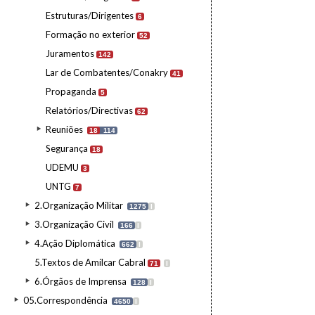
Estruturas/Dirigentes
6
Formação no exterior
52
Juramentos
142
Lar de Combatentes/Conakry
41
Propaganda
5
Relatórios/Directivas
62
Reuniões
18
114
Segurança
18
UDEMU
3
UNTG
7
2.Organização Militar
1275
I
3.Organização Civil
166
I
4.Ação Diplomática
662
I
5.Textos de Amílcar Cabral
71
I
6.Órgãos de Imprensa
128
I
05.Correspondência
4650
I