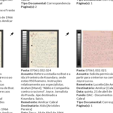
al
Tipo Documental:
Correspondencia
Página(s):
1
Página(s):
2
me e Frente
o de 1966
s Amílcar
spondencia
Pasta:
07061.032.024
Pasta:
07061.032.021
os
Assunto:
Refere a estadia no Boé e a
Assunto:
Solicita permissã
gresso ao
ida à fronteira de Koundara, onde
partir para o interior na c
s.
estão 950 homens. Instruções
Joyce Lussu.
ucas
relativamente aos especialistas.
Remetente:
Lucette [de A
ina de Boé.
Arafam [Mané]. "Abílio e Companhia
Destinatário:
Amílcar [Cabr
ores aos
contra o racismo". Joyce. Jornalista
Data:
quinta, 21 de abril d
do Pravda. Jipe destinado a
Fundo:
DAC - Documentos 
al
Koundara. Saisis.
Cabral
ides
Remetente:
Amílcar Cabral
Tipo Documental:
Corres
Destinatário:
Xido [Aristides
Página(s):
1
de 1966
Pereira]
s Amílcar
Data:
Terça, 19 de Abril de 1966