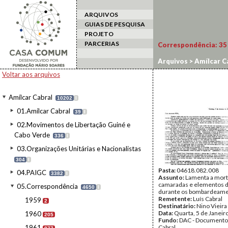
ARQUIVOS
GUIAS DE PESQUISA
PROJETO
PARCERIAS
Correspondência:
35
Arquivos
>
Amílcar C
Voltar aos arquivos
Amílcar Cabral
10202
I
01.Amílcar Cabral
39
I
02.Movimentos de Libertação Guiné e
Cabo Verde
336
I
03.Organizações Unitárias e Nacionalistas
304
I
Pasta:
04618.082.008
04.PAIGC
3382
I
Assunto:
Lamenta a mort
camaradas e elementos 
05.Correspondência
4650
I
durante os bombardeame
Remetente:
Luís Cabral
1959
2
Destinatário:
Nino Vieira
Data:
Quarta, 5 de Janeir
1960
205
Fundo:
DAC - Documento
1961
Cabral