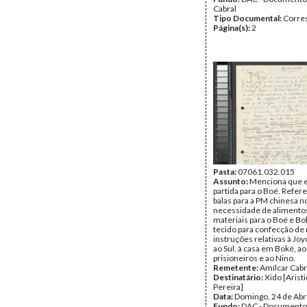
Cabral
Tipo Documental:
Corre
Página(s):
2
Pasta:
07061.032.015
Assunto:
Menciona que e
partida para o Boé. Refere 
balas para a PM chinesa no
necessidade de alimentos
materiais para o Boé e Bo
tecido para confecção de
instruções relativas à Joy
ao Sul, à casa em Boké, ao
prisioneiros e ao Nino.
Remetente:
Amílcar Cabr
Destinatário:
Xido [Arist
Pereira]
Data:
Domingo, 24 de Abr
Fundo:
DAC - Documento