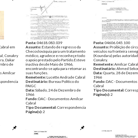
Pasta:
04618.083.039
Pasta:
04606.045.100
Cabral em
Assunto:
Estando de regresso da
Assunto:
Proibição de circ
Checoslováquia para um tratamento
veículos na fronteira sene
al, Conakry
médico, agradece e reconheçe todo
(Koundara) pelas autorida
ara, Dakar
o apoio prestado pelo Partido.Esteve
Conakry.
embro de
inactiva desde Maio de 1966,
Remetente:
Amílcar Cabra
encontrando-se apta para retomar as
Destinatário:
Ahmed Seko
s Amílcar
suas funções.
Data:
Quarta, 28 de Dezem
Remetente:
Lucette Andrade Cabral
1966
spondencia
Destinatário:
Bureau Político do
Fundo:
DAC - Documentos 
PAIGC
Cabral
Data:
Sábado, 24 de Dezembro de
Tipo Documental:
Corres
1966
Página(s):
2
Fundo:
DAC - Documentos Amílcar
Cabral
Tipo Documental:
Correspondencia
Página(s):
2