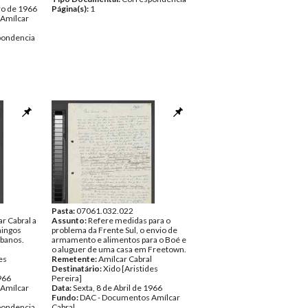
ro de 1966
Página(s):
1
Amílcar
pondencia
Pasta:
07061.032.022
r Cabral a
Assunto:
Refere medidas para o
mingos
problema da Frente Sul, o envio de
banos.
armamento e alimentos para o Boé e
l
o aluguer de uma casa em Freetown.
es
Remetente:
Amílcar Cabral
Destinatário:
Xido [Aristides
1966
Pereira]
Amílcar
Data:
Sexta, 8 de Abril de 1966
Fundo:
DAC - Documentos Amílcar
pondencia
Cabral