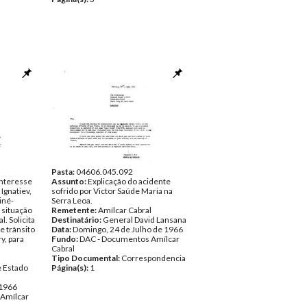
Pasta:
04606.045.092
interesse
Assunto:
Explicação do acidente
 Ignatiev,
sofrido por Victor Saúde Maria na
iné-
Serra Leoa.
 situação
Remetente:
Amílcar Cabral
l. Solicita
Destinatário:
General David Lansana
e trânsito
Data:
Domingo, 24 de Julho de 1966
y, para
Fundo:
DAC - Documentos Amílcar
Cabral
l
Tipo Documental:
Correspondencia
e Estado
Página(s):
1
 1966
Amílcar