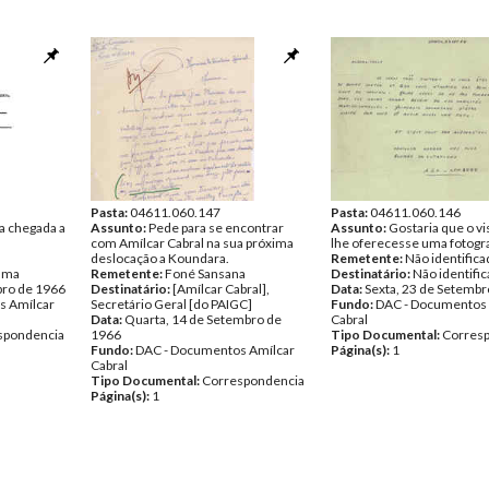
Pasta:
04611.060.147
Pasta:
04611.060.146
 chegada a
Assunto:
Pede para se encontrar
Assunto:
Gostaria que o vi
com Amílcar Cabral na sua próxima
lhe oferecesse uma fotogra
deslocação a Koundara.
Remetente:
Não identifica
ama
Remetente:
Foné Sansana
Destinatário:
Não identifi
bro de 1966
Destinatário:
[Amílcar Cabral],
Data:
Sexta, 23 de Setembr
s Amílcar
Secretário Geral [do PAIGC]
Fundo:
DAC - Documentos 
Data:
Quarta, 14 de Setembro de
Cabral
spondencia
1966
Tipo Documental:
Corres
Fundo:
DAC - Documentos Amílcar
Página(s):
1
Cabral
Tipo Documental:
Correspondencia
Página(s):
1