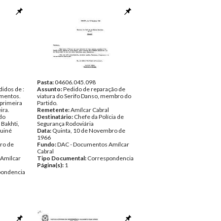
Pasta:
04606.045.098
idos de :
Assunto:
Pedido de reparação de
mentos.
viatura do Serifo Danso, membro do
primeira
Partido.
ira.
Remetente:
Amílcar Cabral
do
Destinatário:
Chefe da Polícia de
Bakhti,
Segurança Rodoviária
Guiné
Data:
Quinta, 10 de Novembro de
1966
ro de
Fundo:
DAC - Documentos Amílcar
Cabral
Amílcar
Tipo Documental:
Correspondencia
Página(s):
1
pondencia