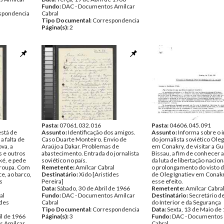
Fundo:
DAC - Documentos Amílcar
spondencia
Cabral
Tipo Documental:
Correspondencia
Página(s):
2
Pasta:
07061.032.016
Pasta:
04606.045.091
stá de
Assunto:
Identificação dos amigos.
Assunto:
Informa sobre o 
a falta de
Caso Duarte Monteiro. Envio de
do jornalista soviético Oleg
va, a
Araújo a Dakar. Problemas de
em Conakry, de visitar a Gu
 e outros
abastecimento. Entrada do jornalista
Bissau, a fim de conhecer a
ké, e pede
soviético no país.
da luta de libertação naciona
 roupa. Com
Remetente:
Amílcar Cabral
o prolongamento do visto d
ce, ao barco,
Destinatário:
Xido [Aristides
de Oleg Ignatiev em Conakr
s
Pereira]
esse efeito.
Data:
Sábado, 30 de Abril de 1966
Remetente:
Amílcar Cabra
al
Fundo:
DAC - Documentos Amílcar
Destinatário:
Secretário d
ides
Cabral
do Interior e da Segurança
Tipo Documental:
Correspondencia
Data:
Sexta, 13 de Maio de
il de 1966
Página(s):
3
Fundo:
DAC - Documentos 
s Amílcar
Cabral