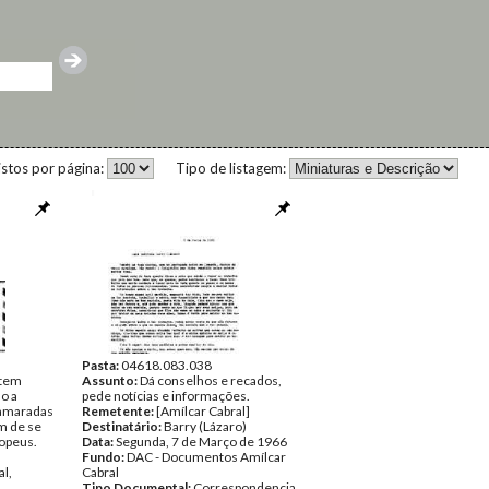
istos por página:
Tipo de listagem:
Pasta:
04618.083.038
stem
Assunto:
Dá conselhos e recados,
o a
pede notícias e informações.
camaradas
Remetente:
[Amílcar Cabral]
im de se
Destinatário:
Barry (Lázaro)
opeus.
Data:
Segunda, 7 de Março de 1966
Fundo:
DAC - Documentos Amílcar
al,
Cabral
Tipo Documental:
Correspondencia