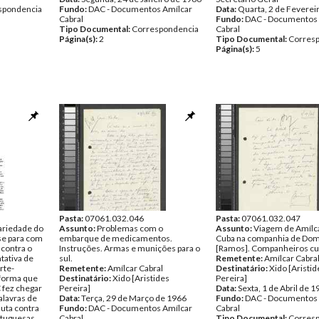
spondencia
Fundo:
DAC - Documentos Amílcar
Data:
Quarta, 2 de Feverei
Cabral
Fundo:
DAC - Documentos 
Tipo Documental:
Correspondencia
Cabral
Página(s):
2
Tipo Documental:
Corres
Página(s):
5
Pasta:
07061.032.046
Pasta:
07061.032.047
ariedade do
Assunto:
Problemas com o
Assunto:
Viagem de Amílca
se para com
embarque de medicamentos.
Cuba na companhia de Do
 contra o
Instruções. Armas e munições para o
[Ramos]. Companheiros cu
tativa de
sul.
Remetente:
Amílcar Cabra
rte-
Remetente:
Amílcar Cabral
Destinatário:
Xido [Aristid
nforma que
Destinatário:
Xido [Aristides
Pereira]
 fez chegar
Pereira]
Data:
Sexta, 1 de Abril de 
alavras de
Data:
Terça, 29 de Março de 1966
Fundo:
DAC - Documentos 
luta contra
Fundo:
DAC - Documentos Amílcar
Cabral
rtuguesas.
Cabral
Tipo Documental:
Corres