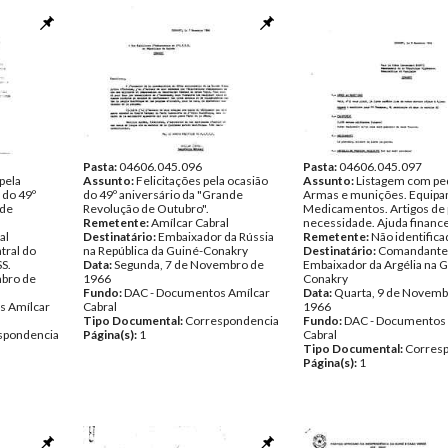
Pasta:
04606.045.096
Pasta:
04606.045.097
pela
Assunto:
Felicitações pela ocasião
Assunto:
Listagem com ped
 do 49º
do 49º aniversário da "Grande
Armas e munições. Equipa
 de
Revolução de Outubro".
Medicamentos. Artigos de 
Remetente:
Amílcar Cabral
necessidade. Ajuda finance
al
Destinatário:
Embaixador da Rússia
Remetente:
Não identifica
tral do
na República da Guiné-Conakry
Destinatário:
Comandante 
S.
Data:
Segunda, 7 de Novembro de
Embaixador da Argélia na 
mbro de
1966
Conakry
Fundo:
DAC - Documentos Amílcar
Data:
Quarta, 9 de Novemb
s Amílcar
Cabral
1966
Tipo Documental:
Correspondencia
Fundo:
DAC - Documentos 
spondencia
Página(s):
1
Cabral
Tipo Documental:
Corres
Página(s):
1