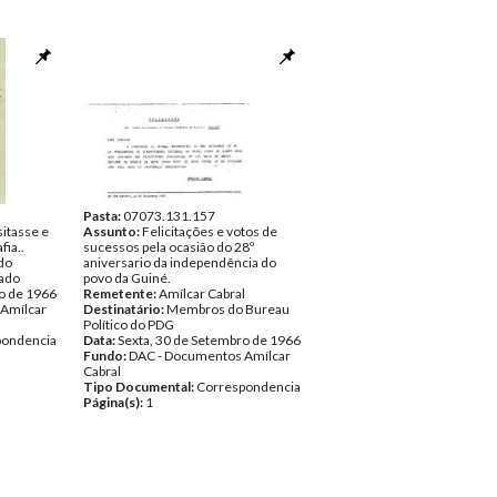
Pasta:
07073.131.157
sitasse e
Assunto:
Felicitações e votos de
fia..
sucessos pela ocasião do 28º
do
aniversario da independência do
cado
povo da Guiné.
o de 1966
Remetente:
Amílcar Cabral
Amílcar
Destinatário:
Membros do Bureau
Político do PDG
pondencia
Data:
Sexta, 30 de Setembro de 1966
Fundo:
DAC - Documentos Amílcar
Cabral
Tipo Documental:
Correspondencia
Página(s):
1