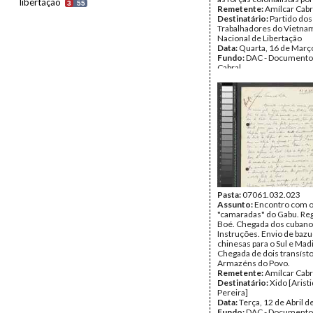
libertação
3
55
Remetente:
Amílcar Cabr
Destinatário:
Partido dos
Trabalhadores do Vietna
Nacional de Libertação
Data:
Quarta, 16 de Març
Fundo:
DAC - Documento
Cabral
Tipo Documental:
Corre
Página(s):
2
Pasta:
07061.032.023
Assunto:
Encontro com 
"camaradas" do Gabu. Re
Boé. Chegada dos cubano
Instruções. Envio de baz
chinesas para o Sul e Mad
Chegada de dois transíst
Armazéns do Povo.
Remetente:
Amílcar Cabr
Destinatário:
Xido [Arist
Pereira]
Data:
Terça, 12 de Abril 
Fundo:
DAC - Documento