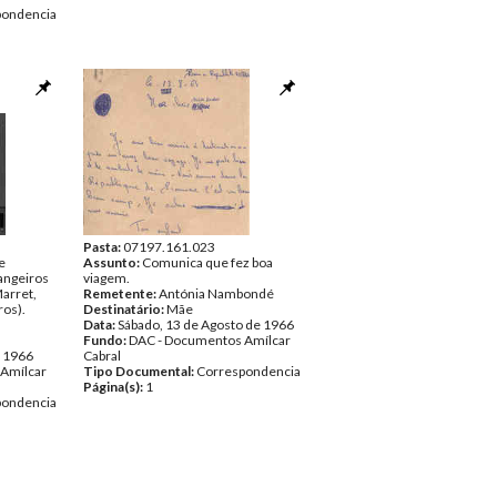
pondencia
Pasta:
07197.161.023
e
Assunto:
Comunica que fez boa
rangeiros
viagem.
Marret,
Remetente:
Antónia Nambondé
ros).
Destinatário:
Mãe
l
Data:
Sábado, 13 de Agosto de 1966
Fundo:
DAC - Documentos Amílcar
e 1966
Cabral
Amílcar
Tipo Documental:
Correspondencia
Página(s):
1
pondencia