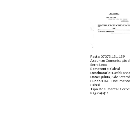
Pasta:
07073.131.139
Assunto:
Comunicação da
Serra Leoa.
Remetente:
Cabral
Destinatário:
David Lans
Data:
Quinta, 8 de Setem
Fundo:
DAC - Documento
Cabral
Tipo Documental:
Corre
Página(s):
1