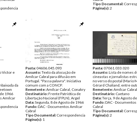
Tipo Documental:
Corres
spondencia
Página(s):
2
Pasta:
04606.045.093
Pasta:
07061.033.020
o Victor e
Assunto:
Texto da alocução de
Assunto:
Lista de nomes d
Amílcar Cabral para difusão em
cineastas e jornalistas est
Portugal. "Passa palavra". Iniciativa
no verso do postal (Mario 
baixada da
comum com a CONCP.
Gérard Chaliand, entre out
reetown
Remetente:
Amílcar Cabral, Conakry
Remetente:
Amílcar Cabra
 de 1966
Destinatário:
Frente Patriótica de
Destinatário:
Caetano
s Amílcar
Libertação Nacional (FPLN), Argel
Data:
Terça, 9 de Agosto d
Data:
Segunda, 8 de Agosto de 1966
Fundo:
DAC - Documentos 
spondencia
Fundo:
DAC - Documentos Amílcar
Cabral
Cabral
Tipo Documental:
Corres
Tipo Documental:
Correspondencia
Página(s):
2
Página(s):
1