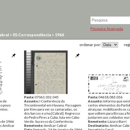
Pesquisa Avançada
abral
>
05.Correspondência
>
1966
ordenar por:
reg
Pasta:
07061.032.045
Pasta:
04618.083.036
e de
Assunto:
I Conferência da
Assunto:
Informa que exi
do povo
Tricontinental em Havana. Passagem
certos elementos do Partid
ntos.
por Kiev para ver os camaradas, os
atraiçoar, mobilizando os 
dos barcos e a Iva [Cabral]. Regresso
que voltem para Bissau a f
do Pedro Pires a Cuba; luta em Cabo
juntarem aos soldados eur
o de 1966
Verde. Sucesso da Conferência.
Remetente:
Lázaro Barri
s Amílcar
Remetente:
Amílcar Cabral
Destinatário:
Amílcar Cabr
Data:
Segunda, 24 de Janeiro de 1966
Secretário Geral