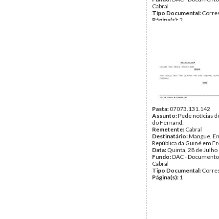
Cabral
Tipo Documental:
Corre
Página(s):
2
Pasta:
07073.131.142
Assunto:
Pede notícias d
do Fernand.
Remetente:
Cabral
Destinatário:
Mangue, Em
República da Guiné em F
Data:
Quinta, 28 de Julho
Fundo:
DAC - Documento
Cabral
Tipo Documental:
Corre
Página(s):
1