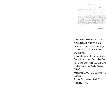
Pasta:
04606.045.095
Assunto:
Felicita o CCPC 
ocasião da comemoração
aniversário da Revolução
Outubro.
Remetente:
Amílcar Cabr
Destinatário:
Comité Cen
Partido Comunista da URS
Data:
Sábado, 5 de Nove
1966
Fundo:
DAC - Documento
Cabral
Tipo Documental:
Corre
Página(s):
1