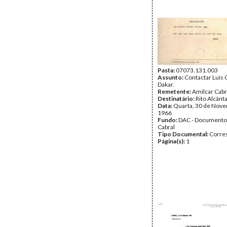
Pasta:
07073.131.003
Assunto:
Contactar Luís 
Dakar.
Remetente:
Amílcar Cabr
Destinatário:
Rito Alcânt
Data:
Quarta, 30 de Nov
1966
Fundo:
DAC - Documento
Cabral
Tipo Documental:
Corre
Página(s):
1