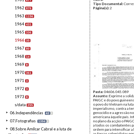
877
Tipo Documental:
Corre
1962
Página(s):
2
876
1963
1156
1964
431
1965
336
1966
35
1967
80
1968
14
1969
8
1970
361
1971
3
1972
3
Pasta:
04606.045.089
Assunto:
Exprime a solid
1973
8
PAIGC e do povo guineen
o povo do Vietnam na luta
s/data
255
imperialismo, contra a ten
06.Independências
genocídio e a agressão no
42
I
americana àquele país. I
07.Fotografias
no plano da acção o PAIGC
1394
I
a todos os combatentes p
08.Sobre Amílcar Cabral e a luta de
ordem para intensificar a 
as forças colonialistas po