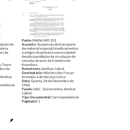
Pasta:
04606.045.101
ulação de
Assunto:
Suspensão do transporte
galesa
de material especial (medicamentos
des de
e artigos de primeira necessidade)
devido à proibição de circulação de
l
veículos através da fronteira de
u Touré
Koundara.
bro de
Remetente:
Amílcar Cabral
Destinatário:
Ministro das Forças
Amílcar
Armadas e do Serviço Cívico
Data:
Quarta, 28 de Dezembro de
pondencia
1966
Fundo:
DAC - Documentos Amílcar
Cabral
Tipo Documental:
Correspondencia
Página(s):
1