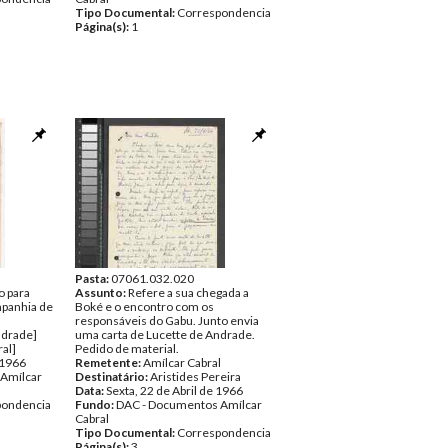
Tipo Documental:
Correspondencia
Página(s):
1
Pasta:
07061.032.020
o para
Assunto:
Refere a sua chegada a
ompanhia de
Boké e o encontro com os
responsáveis do Gabu. Junto envia
ndrade]
uma carta de Lucette de Andrade.
al]
Pedido de material.
e 1966
Remetente:
Amílcar Cabral
Amílcar
Destinatário:
Aristides Pereira
Data:
Sexta, 22 de Abril de 1966
pondencia
Fundo:
DAC - Documentos Amílcar
Cabral
Tipo Documental:
Correspondencia
Página(s):
3