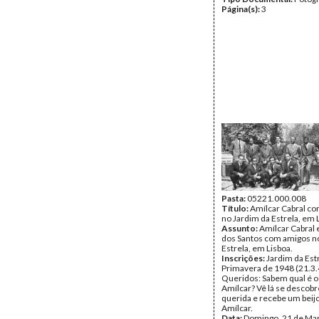
Página(s):
3
Pasta:
05221.000.008
Título:
Amílcar Cabral c
no Jardim da Estrela, em 
Assunto:
Amílcar Cabral 
dos Santos com amigos n
Estrela, em Lisboa.
Inscrições:
Jardim da Estr
Primavera de 1948 (21.3.
Queridos: Sabem qual é o
Amílcar? Vê lá se descob
querida e recebe um beijo
Amílcar.
Data:
Domingo, 21 de Ma