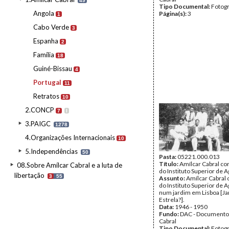
49
Tipo Documental:
Fotogr
Angola
Página(s):
3
1
Cabo Verde
3
Espanha
2
Família
18
Guiné-Bissau
4
Portugal
11
Retratos
10
2.CONCP
7
I
3.PAIGC
1278
4.Organizações Internacionais
10
5.Independências
50
Pasta:
05221.000.013
Título:
Amílcar Cabral co
08.Sobre Amílcar Cabral e a luta de
do Instituto Superior de
libertação
3
55
Assunto:
Amílcar Cabral
do Instituto Superior de 
num jardim em Lisboa [Ja
Estrela?].
Data:
1946 - 1950
Fundo:
DAC - Documento
Cabral
Tipo Documental:
Fotogr