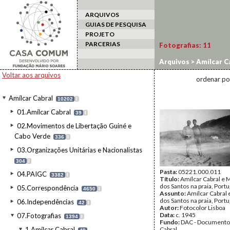
ARQUIVOS
GUIAS DE PESQUISA
PROJETO
PARCERIAS
Fotografias:
11
Arquivos
>
Amílcar C
Voltar aos arquivos
ordenar po
Amílcar Cabral
10202
I
01.Amílcar Cabral
39
I
02.Movimentos de Libertação Guiné e
Cabo Verde
336
I
03.Organizações Unitárias e Nacionalistas
304
I
Pasta:
05221.000.011
04.PAIGC
3382
I
Título:
Amílcar Cabral e 
dos Santos na praia, Portu
05.Correspondência
4650
I
Assunto:
Amílcar Cabral 
dos Santos na praia, Portu
06.Independências
42
I
Autor:
Fotocolor Lisboa
Data:
c. 1945
07.Fotografias
1394
I
Fundo:
DAC - Documento
1.Amílcar Cabral
Cabral