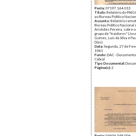
Pasta:
07197.164.013
Título:
Relatório do PAIG
ao Bureau Político Nacio
Assunto:
Relatório remet
Bureau Político Nacional
Aristides Pereira, sobre 
grupo de "traidores" (Jos
Gomes, Luís da Silva e Pa
Dias).
Data:
Segunda, 27 de Fev
1961
Fundo:
DAC - Documento
Cabral
Tipo Documental:
Docum
Página(s):
2
Pasta:
04606.049.006