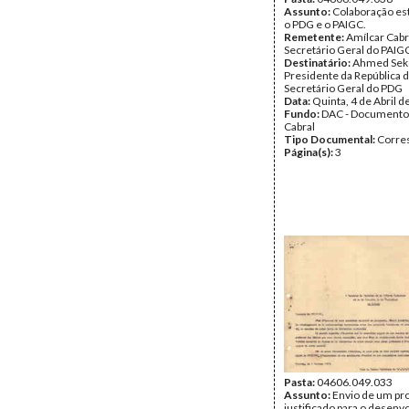
Assunto:
Colaboração est
o PDG e o PAIGC.
Remetente:
Amílcar Cabr
Secretário Geral do PAIG
Destinatário:
Ahmed Sek
Presidente da República 
Secretário Geral do PDG
Data:
Quinta, 4 de Abril 
Fundo:
DAC - Documento
Cabral
Tipo Documental:
Corre
Página(s):
3
Pasta:
04606.049.033
Assunto:
Envio de um pr
justificado para o desen