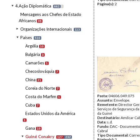
Página(s):
2
4.Ação Diplomática
662
I
Mensagens aos Chefes de Estado
Africanos
39
Organizações Internacionais
113
Países
510
Argélia
10
Bulgária
3
Camarões
1
Checoslováquia
7
China
21
Coreia do Norte
7
Pasta:
04606.049.075
Costa do Marfim
1
Assunto:
Envelope.
Remetente:
Director Ger
Cuba
7
Serviços de Segurança da
Estados Unidos da América
da Guiné
Destinatário:
Amílcar Cab
1
Data:
s.d.
Fundo:
DAC - Documento
Gana
19
Cabral
Tipo Documental:
Corre
Guiné Conakry
127
232
Página(s):
2