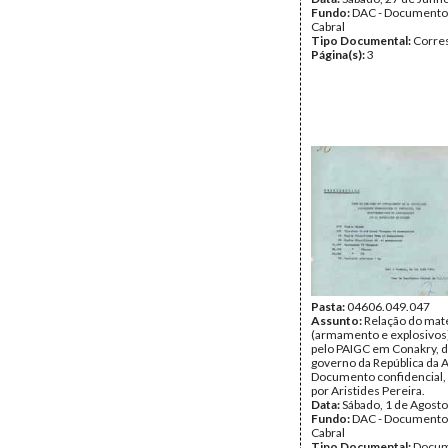
Fundo:
DAC - Documento
Cabral
Tipo Documental:
Corre
Página(s):
3
Pasta:
04606.049.047
Assunto:
Relação do mate
(armamento e explosivos
pelo PAIGC em Conakry, 
governo da República da A
Documento confidencial,
por Aristides Pereira.
Data:
Sábado, 1 de Agost
Fundo:
DAC - Documento
Cabral
Tipo Documental:
Docum