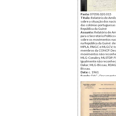
Pasta:
07058.020.015
Título:
Relatório de Amílc
sobre a situação dos naci
das colónias portuguesas
República da Guiné
Assunto:
Relatório de Am
para o Secretário Polític
sobre os movimentos nac
na República da Guiné: de
MPLA, PAIGC e MLGCV, t
membros da CONCP. Desc
movimentos não reconhe
MLG-Conakry, MLSTDP, F
Igualmente não reconhec
Dakar, MLG-Bissau, RDAG
Bissau.
Data:
c. 1961
Fundo:
DAC - Documento
Cabral
Tipo Documental:
Docum
Página(s):
12