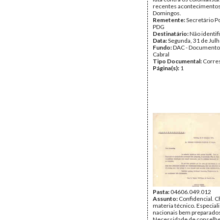
recentes acontecimentos
Domingos.
Remetente:
Secretário Po
PDG
Destinatário:
Não identif
Data:
Segunda, 31 de Jul
Fundo:
DAC - Documento
Cabral
Tipo Documental:
Corre
Página(s):
1
Pasta:
04606.049.012
Assunto:
Confidencial. 
materia técnico. Especiali
nacionais bem preparado
Necessidade de conselhe