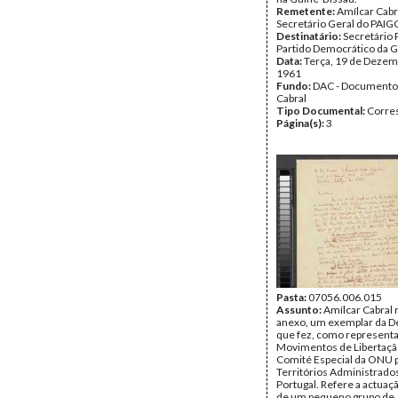
Remetente:
Amílcar Cabr
Secretário Geral do PAIG
Destinatário:
Secretário 
Partido Democrático da 
Data:
Terça, 19 de Dezem
1961
Fundo:
DAC - Documento
Cabral
Tipo Documental:
Corre
Página(s):
3
Pasta:
07056.006.015
Assunto:
Amílcar Cabral
anexo, um exemplar da D
que fez, como represent
Movimentos de Libertação
Comité Especial da ONU p
Territórios Administrado
Portugal. Refere a actuaç
de um pequeno grupo de