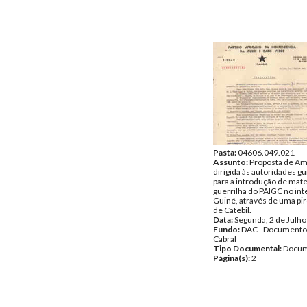
Pasta:
04606.049.021
Assunto:
Proposta de Amí
dirigida às autoridades g
para a introdução de mater
guerrilha do PAIGC no int
Guiné, através de uma piro
de Catebil.
Data:
Segunda, 2 de Julh
Fundo:
DAC - Documento
Cabral
Tipo Documental:
Docum
Página(s):
2