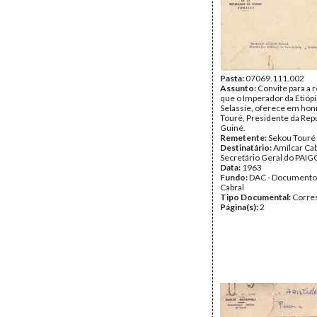
Pasta:
07069.111.002
Assunto:
Convite para a 
que o Imperador da Etiópi
Selassie, oferece em hon
Touré, Presidente da Repú
Guiné.
Remetente:
Sekou Touré
Destinatário:
Amílcar Cab
Secretário Geral do PAIG
Data:
1963
Fundo:
DAC - Documento
Cabral
Tipo Documental:
Corre
Página(s):
2