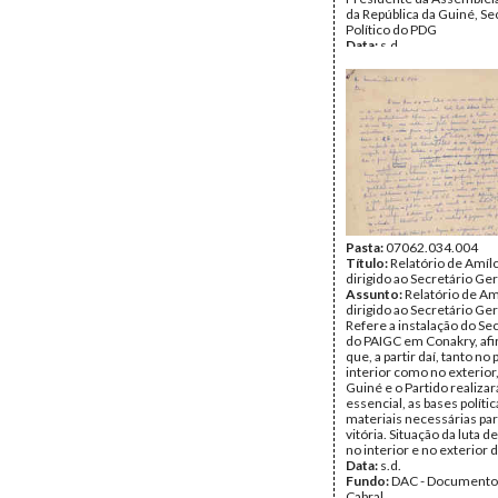
da República da Guiné, Se
Político do PDG
Data:
s.d.
Fundo:
DAC - Documento
Cabral
Tipo Documental:
Corre
Página(s):
2
Pasta:
07062.034.004
Título:
Relatório de Amílc
dirigido ao Secretário Ge
Assunto:
Relatório de Am
dirigido ao Secretário Ge
Refere a instalação do Se
do PAIGC em Conakry, af
que, a partir daí, tanto no 
interior como no exterior
Guiné e o Partido realiza
essencial, as bases polític
materiais necessárias par
vitória. Situação da luta d
no interior e no exterior 
Data:
s.d.
Fundo:
DAC - Documento
Cabral