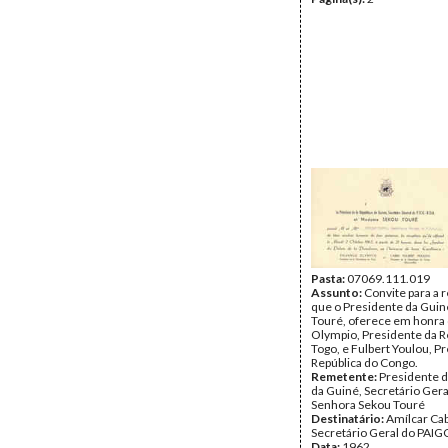
Pasta:
07069.111.019
Assunto:
Convite para a 
que o Presidente da Guin
Touré, oferece em honra 
Olympio, Presidente da R
Togo, e Fulbert Youlou, P
República do Congo.
Remetente:
Presidente d
da Guiné, Secretário Ger
Senhora Sekou Touré
Destinatário:
Amílcar Cab
Secretário Geral do PAIG
Data:
1962