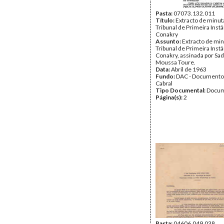
Pasta:
07073.132.011
Título:
Extracto de minut
Tribunal de Primeira Inst
Conakry
Assunto:
Extracto de min
Tribunal de Primeira Inst
Conakry, assinada por Sa
Moussa Toure.
Data:
Abril de 1963
Fundo:
DAC - Documento
Cabral
Tipo Documental:
Docum
Página(s):
2
Pasta:
04606.049.038