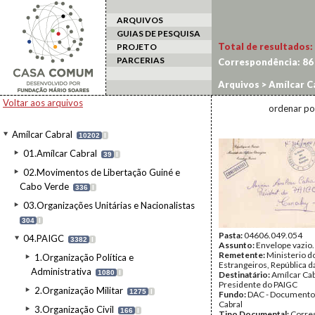
ARQUIVOS
GUIAS DE PESQUISA
Total de resultados:
PROJETO
PARCERIAS
Correspondência:
86
Arquivos
>
Amílcar C
Voltar aos arquivos
ordenar po
Amílcar Cabral
10202
I
01.Amílcar Cabral
39
I
02.Movimentos de Libertação Guiné e
Cabo Verde
336
I
03.Organizações Unitárias e Nacionalistas
304
I
Pasta:
04606.049.054
04.PAIGC
3382
I
Assunto:
Envelope vazio.
Remetente:
Ministerio d
1.Organização Política e
Estrangeiros, República d
Administrativa
1080
I
Destinatário:
Amílcar Cab
Presidente do PAIGC
2.Organização Militar
1275
I
Fundo:
DAC - Documento
Cabral
3.Organização Civil
166
I
Tipo Documental:
Corre