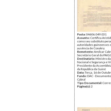
Pasta:
04606.049.031
Assunto:
Certifica Aristi
como seu substituto pera
autoridades guineenses 
ausência de Conakry.
Remetente:
Amílcar Cabr
Secretário Geral do PAIG
Destinatário:
Ministro da
Nacional e Segurança e V
Presidente da Assemblei
da Republica da Guiné
Data:
Terça, 16 de Outub
Fundo:
DAC - Documento
Cabral
Tipo Documental:
Corre
Página(s):
2