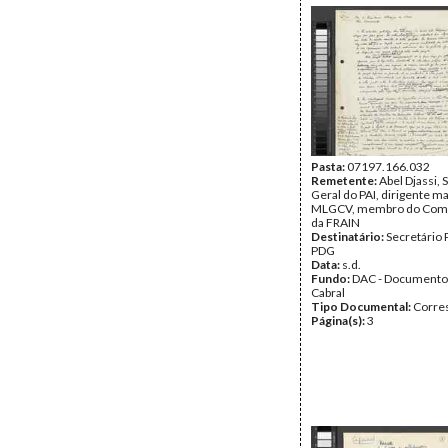
Pasta:
07197.166.032
Remetente:
Abel Djassi, 
Geral do PAI, dirigente m
MLGCV, membro do Comit
da FRAIN
Destinatário:
Secretário 
PDG
Data:
s.d.
Fundo:
DAC - Documento
Cabral
Tipo Documental:
Corre
Página(s):
3