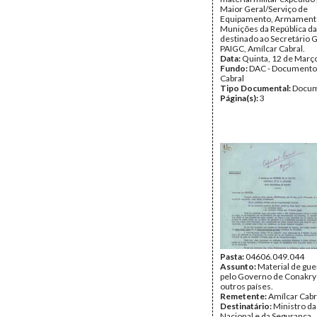
Maior Geral/Serviço de
Equipamento, Armament
Munições da República d
destinado ao Secretário G
PAIGC, Amílcar Cabral.
Data:
Quinta, 12 de Març
Fundo:
DAC - Documento
Cabral
Tipo Documental:
Docum
Página(s):
3
Pasta:
04606.049.044
Assunto:
Material de gue
pelo Governo de Conakry 
outros países.
Remetente:
Amílcar Cabr
Destinatário:
Ministro da
Nacional e da Segurança