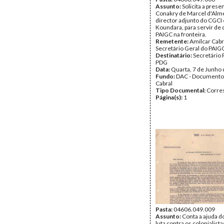
Assunto:
Solicita a pres
Conakry de Marcel d'Alm
director adjunto do CGCI
Koundara, para servir de
PAIGC na fronteira.
Remetente:
Amílcar Cabr
Secretário Geral do PAIG
Destinatário:
Secretário 
PDG
Data:
Quarta, 7 de Junho
Fundo:
DAC - Documento
Cabral
Tipo Documental:
Corre
Página(s):
1
Pasta:
04606.049.009
Assunto:
Conta a ajuda d
luta contra os colonialista