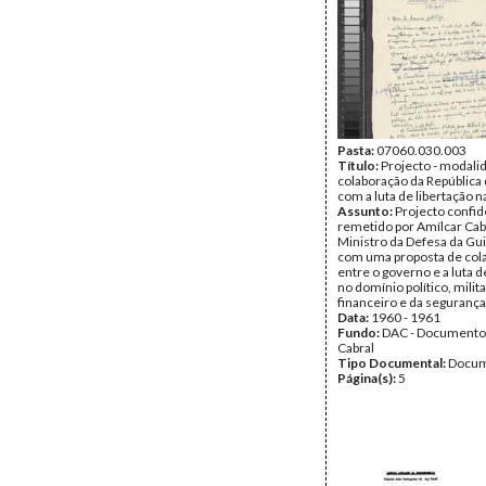
Pasta:
07060.030.003
Título:
Projecto - modali
colaboração da República
com a luta de libertação n
Assunto:
Projecto confid
remetido por Amílcar Cab
Ministro da Defesa da Gu
com uma proposta de col
entre o governo e a luta d
no domínio político, militar
financeiro e da segurança
Data:
1960 - 1961
Fundo:
DAC - Documento
Cabral
Tipo Documental:
Docum
Página(s):
5