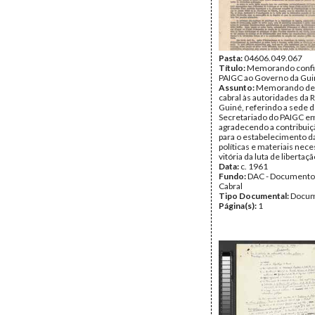
Pasta:
04606.049.067
Título:
Memorando confi
PAIGC ao Governo da Gu
Assunto:
Memorando de 
cabral às autoridades da 
Guiné, referindo a sede 
Secretariado do PAIGC em
agradecendo a contribui
para o estabelecimento d
políticas e materiais nece
vitória da luta de libertaçã
Data:
c. 1961
Fundo:
DAC - Documento
Cabral
Tipo Documental:
Docum
Página(s):
1