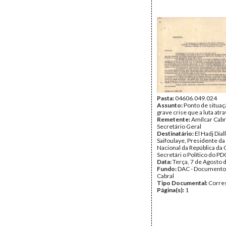
Pasta:
04606.049.024
Assunto:
Ponto de situaç
grave crise que a luta atr
Remetente:
Amílcar Cabr
Secretário Geral
Destinatário:
El Hadj Dial
Saifoulaye, Presidente d
Nacional da República da
Secretári o Político do PD
Data:
Terça, 7 de Agosto 
Fundo:
DAC - Documento
Cabral
Tipo Documental:
Corre
Página(s):
1