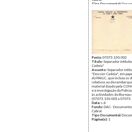
Tipo Documental:
Docum
Página(s):
13
Pasta:
07073.130.002
Título:
Separador intitul
Cadeia"
Assunto:
Separador intit
"Dossier Cadeia", em pap
do PAIGC, que incluia os
relativos ao desembarqu
material doado pela CON
e à investigação da Políci
às actividades do Bureau
(07073.130.003 a 07073.
Data:
s.d.
Fundo:
DAC - Documento
Cabral
Tipo Documental:
Docum
Página(s):
1