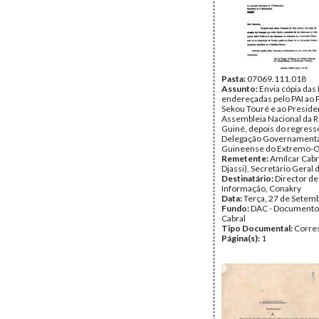
Pasta:
07069.111.018
Assunto:
Envia cópia da
endereçadas pelo PAI ao 
Sekou Touré e ao Preside
Assembleia Nacional da R
Guiné, depois do regress
Delegação Governamenta
Guineense do Extremo-O
Remetente:
Amílcar Cabr
Djassi), Secretário Geral 
Destinatário:
Director de
Informação, Conakry
Data:
Terça, 27 de Setem
Fundo:
DAC - Documento
Cabral
Tipo Documental:
Corre
Página(s):
1