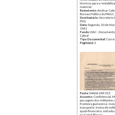
técnicos para a rentabiliz
material.
Remetente:
Amílcar Cabr
Bureau Político do PAIGC
Destinatário:
Secretário 
PDG
Data:
Segunda, 20 de No
1961
Fundo:
DAC - Documento
Cabral
Tipo Documental:
Corre
Página(s):
2
Pasta:
04606.049.015
Assunto:
Confidencial. 
passagem dos militantes 
fronteira guineense, mei
transporte, treino de mili
ajuda financeira, entrada
na Guiné-Bissau.