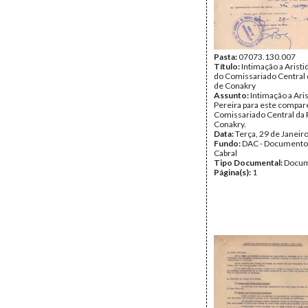
Pasta:
07073.130.007
Título:
Intimação a Aristi
do Comissariado Central d
de Conakry
Assunto:
Intimação a Ari
Pereira para este compar
Comissariado Central da P
Conakry.
Data:
Terça, 29 de Janeir
Fundo:
DAC - Documento
Cabral
Tipo Documental:
Docum
Página(s):
1