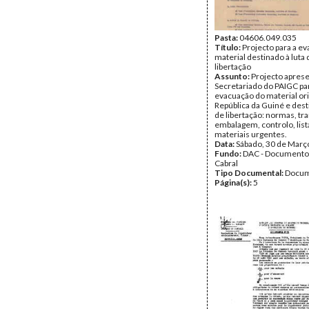
Pasta:
04606.049.035
Título:
Projecto para a e
material destinado à luta 
libertação
Assunto:
Projecto apres
Secretariado do PAIGC pa
evacuação do material or
República da Guiné e dest
de libertação: normas, tr
embalagem, controlo, list
materiais urgentes.
Data:
Sábado, 30 de Març
Fundo:
DAC - Documento
Cabral
Tipo Documental:
Docum
Página(s):
5