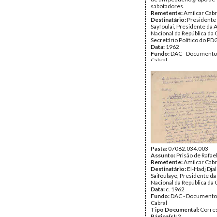
sabotadores.
Remetente:
Amílcar Cabr
Destinatário:
Presidente 
Sayfoulai, Presidente da
Nacional da República da 
Secretário Político do PD
Data:
1962
Fundo:
DAC - Documento
Cabral
Tipo Documental:
Corre
Página(s):
2
Pasta:
07062.034.003
Assunto:
Prisão de Rafae
Remetente:
Amílcar Cabr
Destinatário:
El-Hadj Djal
Saifoulaye, Presidente d
Nacional da República da
Data:
c. 1962
Fundo:
DAC - Documento
Cabral
Tipo Documental:
Corre
Página(s):
2