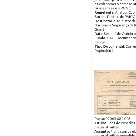
da colaboração entre as 
Guineenses e o PAIGC.
Remetente:
Amílcar Cabra
Bureau Político do PAIGC
Destinatário:
Ministro da
Nacional e Segurança da R
Guiné
Data:
Sexta, 4 de Outubr
Fundo:
DAC - Documento
Cabral
Tipo Documental:
Corre
Página(s):
1
Pasta:
07065.084.003
Título:
Ficha de expediçã
material militar
Assunto:
Ficha com a rel
material militar expedido