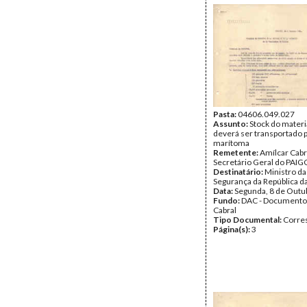
Pasta:
04606.049.027
Assunto:
Stock do materi
deverá ser transportado p
marítoma
Remetente:
Amílcar Cabr
Secretário Geral do PAIG
Destinatário:
Ministro da
Segurança da República d
Data:
Segunda, 8 de Outu
Fundo:
DAC - Documento
Cabral
Tipo Documental:
Corre
Página(s):
3