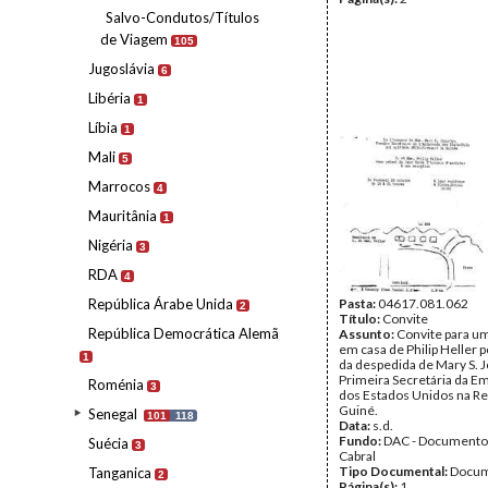
Salvo-Condutos/Títulos
de Viagem
105
Jugoslávia
6
Libéria
1
Líbia
1
Mali
5
Marrocos
4
Mauritânia
1
Nigéria
3
RDA
4
República Árabe Unida
Pasta:
04617.081.062
2
Título:
Convite
República Democrática Alemã
Assunto:
Convite para u
em casa de Philip Heller 
1
da despedida de Mary S. 
Primeira Secretária da E
Roménia
3
dos Estados Unidos na Re
Guiné.
Senegal
101
118
Data:
s.d.
Fundo:
DAC - Documento
Suécia
3
Cabral
Tipo Documental:
Docum
Tanganica
2
Página(s):
1