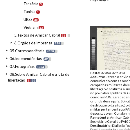
Tanzânia
3
Tunísia
1
URSS
30
Vietnam
13
5.Textos de Amílcar Cabral
71
I
6.Órgãos de Imprensa
128
I
05.Correspondência
4650
I
06.Independências
42
I
07.Fotografias
1394
I
Pasta:
07060.029.030
08.Sobre Amílcar Cabral e a luta de
Assunto:
Refere o envio
libertação
comunicado com as novi
3
55
campanhas militares da lu
libertação e reafirma a su
no povo da República da 
como no PDG, agradecend
oriunda desse país. Solicit
desbloqueio da situação 
militar pertencente ao PA
depositado em Conakry h
Remetente:
Amílcar Cabr
Secretário Geral do PAIG
Destinatário:
Diallo Saifo
Presidente da Assemblei