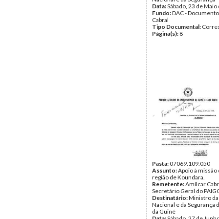
Data:
Sábado, 23 de Maio
Fundo:
DAC - Documento
Cabral
Tipo Documental:
Corre
Página(s):
8
Pasta:
07069.109.050
Assunto:
Apoio à missão 
região de Koundara.
Remetente:
Amílcar Cabr
Secretário Geral do PAIG
Destinatário:
Ministro da
Nacional e da Segurança d
da Guiné
Data:
Sábado, 27 de Junh