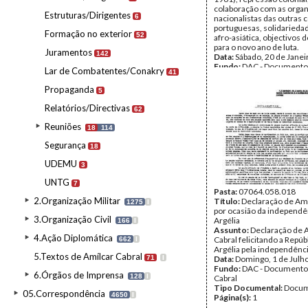
colaboração com as orga
Estruturas/Dirigentes
6
nacionalistas das outras 
portuguesas, solidariedad
Formação no exterior
52
afro-asiática, objectivos 
para o novo ano de luta.
Juramentos
142
Data:
Sábado, 20 de Janei
Fundo:
DAC - Documento
Lar de Combatentes/Conakry
41
Cabral
Tipo Documental:
Docum
Propaganda
5
Página(s):
2
Relatórios/Directivas
62
Reuniões
18
114
Segurança
18
UDEMU
3
UNTG
7
Pasta:
07064.058.018
2.Organização Militar
Título:
Declaração de Amí
1275
I
por ocasião da independê
3.Organização Civil
Argélia
166
I
Assunto:
Declaração de 
4.Ação Diplomática
Cabral felicitando a Repúb
662
I
Argélia pela independênci
5.Textos de Amílcar Cabral
71
I
Data:
Domingo, 1 de Julh
Fundo:
DAC - Documento
6.Órgãos de Imprensa
128
I
Cabral
Tipo Documental:
Docum
05.Correspondência
4650
I
Página(s):
1