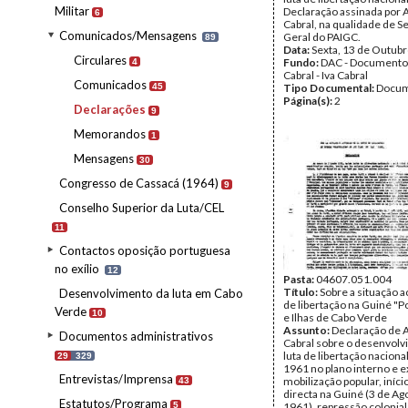
Militar
Declaração assinada por 
6
Cabral, na qualidade de S
Comunicados/Mensagens
Geral do PAIGC.
89
Data:
Sexta, 13 de Outub
Circulares
Fundo:
DAC - Documento
4
Cabral - Iva Cabral
Comunicados
45
Tipo Documental:
Docum
Página(s):
2
Declarações
9
Memorandos
1
Mensagens
30
Congresso de Cassacá (1964)
9
Conselho Superior da Luta/CEL
11
Contactos oposição portuguesa
no exílio
12
Pasta:
04607.051.004
Título:
Sobre a situação ac
Desenvolvimento da luta em Cabo
de libertação na Guiné "
Verde
10
e Ilhas de Cabo Verde
Assunto:
Declaração de 
Documentos administrativos
Cabral sobre o desenvolv
luta de libertação naciona
29
329
1961 no plano interno e e
Entrevistas/Imprensa
mobilização popular, iníci
43
directa na Guiné (3 de Ag
Estatutos/Programa
5
1961), repressão colonial