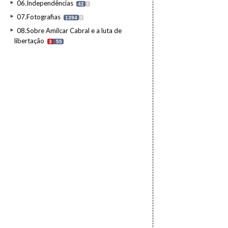
06.Independências
42
I
07.Fotografias
1394
I
08.Sobre Amílcar Cabral e a luta de
libertação
3
55