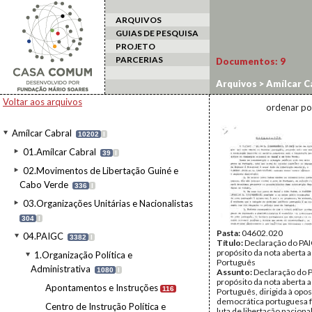
ARQUIVOS
GUIAS DE PESQUISA
PROJETO
PARCERIAS
Documentos:
9
Arquivos
>
Amílcar C
Comunicados/Mensa
Voltar aos arquivos
ordenar po
Amílcar Cabral
10202
I
01.Amílcar Cabral
39
I
02.Movimentos de Libertação Guiné e
Cabo Verde
336
I
03.Organizações Unitárias e Nacionalistas
304
I
Pasta:
04602.020
04.PAIGC
3382
I
Título:
Declaração do PA
propósito da nota aberta
1.Organização Política e
Português
Administrativa
1080
I
Assunto:
Declaração do P
propósito da nota aberta
Apontamentos e Instruções
116
Português, dirigida à opo
democrática portuguesa f
Centro de Instrução Política e
luta de libertação nacional