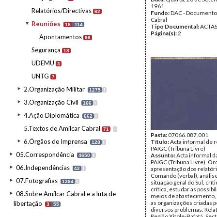
1961
Relatórios/Directivas
62
Fundo:
DAC - Documento
Cabral
Reuniões
18
114
Tipo Documental:
ACTA
Página(s):
2
Apontamentos
96
Segurança
18
UDEMU
3
UNTG
7
2.Organização Militar
1275
I
3.Organização Civil
166
I
4.Ação Diplomática
662
I
5.Textos de Amílcar Cabral
71
I
Pasta:
07066.087.001
6.Órgãos de Imprensa
Título:
Acta informal de 
128
I
PAIGC (Tribuna Livre)
05.Correspondência
Assunto:
Acta informal d
4650
I
PAIGC (Tribuna Livre). Or
06.Independências
apresentação dos relatór
42
I
Comando (verbal), anális
07.Fotografias
1394
I
situação geral do Sul, críti
crítica, estudar as possib
08.Sobre Amílcar Cabral e a luta de
meios de abastecimento, 
as organizações criadas p
libertação
3
55
diversos problemas. Relat
Região Xitole-Bafatá. Sec