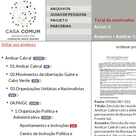
ARQUIVOS
GUIAS DE PESQUISA
Total de resultados:
PROJETO
PARCERIAS
Actas:
5
Arquivos
>
Amílcar C
Voltar aos arquivos
ordenar po
Amílcar Cabral
10202
I
01.Amílcar Cabral
39
I
02.Movimentos de Libertação Guiné e
Cabo Verde
336
I
03.Organizações Unitárias e Nacionalistas
304
I
Pasta:
07066.087.012
04.PAIGC
3382
I
Título:
Decisão da reuniã
Amílcar Cabral com a del
1.Organização Política e
permanente do Bureau Pol
Administrativa
1080
I
Frente Sul
Assunto:
Decisão da reu
Apontamentos e Instruções
116
Amílcar Cabral com a del
permanente do Bureau Pol
Centro de Instrução Política e
Frente Sul. Situação em ge