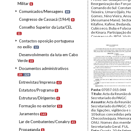
Militar
Reorganização das Força
6
Comando do Sul: Constan
Comunicados/Mensagens
Teixeira, Umaro Djalo, H
89
Gomes, Nino Vieira, An
Congresso de Cassacá (1964)
(Ansumane Mane). Secto
9
Kitafine, Kafine, Bedand
Conselho Superior da Luta/CEL
Cubisseco, Buba e Fulacu
de Kinara. Participação d
11
Congresso da JRDA. Visit
equipa de jornalistas e ci
Contactos oposição portuguesa
soviéticos à Guiné Bissau
no exílio
12
Data:
s.d.
Fundo:
DAC - Documento
Desenvolvimento da luta em Cabo
Cabral
Verde
Tipo Documental:
Docum
10
Página(s):
5
Documentos administrativos
29
329
Entrevistas/Imprensa
43
Pasta:
07057.015.044
Estatutos/Programa
5
Título:
Acta da Reunião d
Estruturas/Dirigentes
Secretariado do PAIGC
6
Assunto:
Acta da Reuniã
Formação no exterior
Secretariado do PAIGC. 
52
dia: ligações, vigilância e
Juramentos
10 bolsas concedidas pel
142
Checoslováquia. Memora
Lar de Combatentes/Conakry
ONU. Nomes dos membr
41
Secretariado Geral. FUL.
Propaganda
5
Data:
Quarta, 20 de Sete