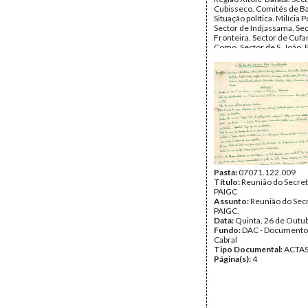
Cubisseco. Comités de B
Situação política. Milícia P
Sector de Indjassama. Se
Fronteira. Sector de Cufar
Como. Sector de S. João. 
Sector de Cubucaré. Sect
Quinara.
Data:
Outubro de 1966
Fundo:
DAC - Documento
Cabral
Tipo Documental:
ACTA
Página(s):
51
Pasta:
07071.122.009
Título:
Reunião do Secret
PAIGC
Assunto:
Reunião do Sec
PAIGC.
Data:
Quinta, 26 de Outu
Fundo:
DAC - Documento
Cabral
Tipo Documental:
ACTA
Página(s):
4