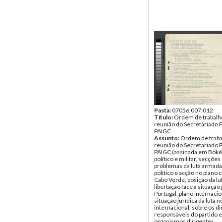
Pasta:
07056.007.012
Título:
Ordem de trabalh
reunião do Secretariado P
PAIGC
Assunto:
Ordem de traba
reunião do Secretariado P
PAIGC (assinada em Boké)
político e militar, secções
problemas da luta armada,
político e acção no plano c
Cabo Verde, posição da lu
libertação face à situação
Portugal, plano internacio
situação jurídica da luta n
internacional, sobre os di
responsáveis do partido e
organismos dirigentes.