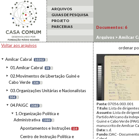
ARQUIVOS
GUIAS DE PESQUISA
PROJETO
PARCERIAS
Documentos:
6
Arquivos
>
Amílcar C
Voltar aos arquivos
ordenar po
Amílcar Cabral
10202
I
01.Amílcar Cabral
39
I
02.Movimentos de Libertação Guiné e
Cabo Verde
336
I
03.Organizações Unitárias e Nacionalistas
304
I
Pasta:
07056.003.001
04.PAIGC
3382
I
Título:
Lista de dirigente
Assunto:
Lista de dirigen
1.Organização Política e
Partido Africano da Inde
Administrativa
1080
I
Guiné e Cabo Verde (PAIG
manuscrito de Amílcar Ca
Apontamentos e Instruções
116
Data:
s.d.
Fundo:
DAC - Documento
Centro de Instrução Política e
Cabral