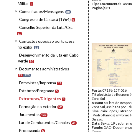
Militar
Tipo Documental:
Docum
6
Página(s):
1
Comunicados/Mensagens
89
Congresso de Cassacá (1964)
9
Conselho Superior da Luta/CEL
11
Contactos oposição portuguesa
no exílio
12
Desenvolvimento da luta em Cabo
Verde
10
Documentos administrativos
29
329
Entrevistas/Imprensa
43
Pasta:
07196.157.026
Estatutos/Programa
5
Título:
Lista de Responsá
Estruturas/Dirigentes
Zona Sul
6
Assunto:
Lista de Respon
Formação no exterior
Zona Sul, assinada por Ed
52
Silva, Zain Lopes, Latranco
Juramentos
[Pedro Ramos] e Momo T
142
Bissau.
Lar de Combatentes/Conakry
Data:
Sexta, 19 de Janeir
41
Fundo:
DAC - Documento
Propaganda
5
Cabral