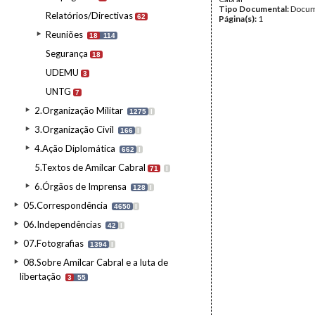
Tipo Documental:
Docum
Relatórios/Directivas
62
Página(s):
1
Reuniões
18
114
Segurança
18
UDEMU
3
UNTG
7
2.Organização Militar
1275
I
3.Organização Civil
166
I
4.Ação Diplomática
662
I
5.Textos de Amílcar Cabral
71
I
6.Órgãos de Imprensa
128
I
05.Correspondência
4650
I
06.Independências
42
I
07.Fotografias
1394
I
08.Sobre Amílcar Cabral e a luta de
libertação
3
55