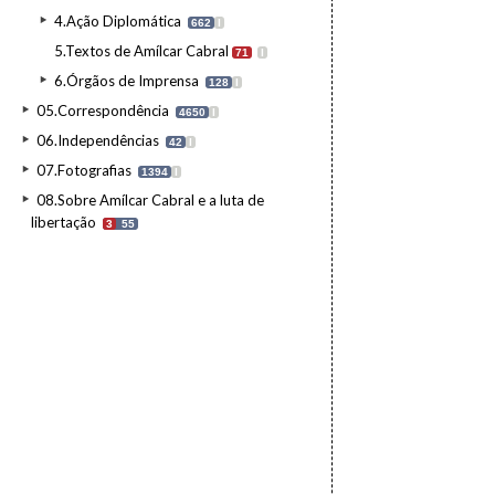
4.Ação Diplomática
662
I
5.Textos de Amílcar Cabral
71
I
6.Órgãos de Imprensa
128
I
05.Correspondência
4650
I
06.Independências
42
I
07.Fotografias
1394
I
08.Sobre Amílcar Cabral e a luta de
libertação
3
55