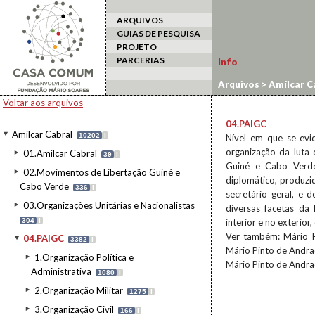
ARQUIVOS
GUIAS DE PESQUISA
PROJETO
PARCERIAS
Info
Arquivos
>
Amílcar C
Voltar aos arquivos
04.PAIGC
Amílcar Cabral
10202
I
Nível em que se evide
organização da luta 
01.Amílcar Cabral
39
I
Guiné e Cabo Verde
02.Movimentos de Libertação Guiné e
diplomático, produzi
Cabo Verde
336
I
secretário geral, e
03.Organizações Unitárias e Nacionalistas
diversas facetas da
304
I
interior e no exterior
Ver também: Mário P
04.PAIGC
3382
I
Mário Pinto de Andrad
1.Organização Política e
Mário Pinto de Andrad
Administrativa
1080
I
2.Organização Militar
1275
I
3.Organização Civil
166
I