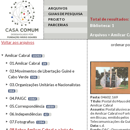
ARQUIVOS
GUIAS DE PESQUISA
Total de resultados:
PROJETO
PARCERIAS
Biblioteca:
1
Arquivos
>
Amílcar C
Voltar aos arquivos
ordenar po
Amílcar Cabral
10202
I
01.Amílcar Cabral
39
I
02.Movimentos de Libertação Guiné e
Cabo Verde
336
I
03.Organizações Unitárias e Nacionalistas
304
I
Pasta:
04602.169
04.PAIGC
3382
I
Título:
Postal do Mausol
Amílcar Cabral
05.Correspondência
4650
I
Assunto:
Postal alusivo 
de Amílcar Cabral no For
06.Independências
42
I
em Bissau, emitido pelos
Telecomunicações da Gui
07.Fotografias
1394
I
Data:
s.d.
08.Sobre Amílcar Cabral e a luta de
Fundo:
DAC - Documento