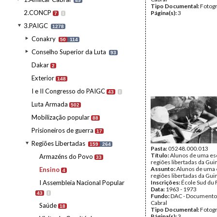
49
Tipo Documental:
Fotogr
2.CONCP
Página(s):
3
7
I
3.PAIGC
1278
Conakry
50
114
Conselho Superior da Luta
93
Dakar
2
Exterior
148
I e II Congresso do PAIGC
43
I
Luta Armada
502
Mobilização popular
88
Prisioneiros de guerra
17
Regiões Libertadas
159
264
Pasta:
05248.000.013
Título:
Alunos de uma es
Armazéns do Povo
33
regiões libertadas da Gui
Assunto:
Alunos de uma 
Ensino
4
regiões libertadas da Guin
I Assembleia Nacional Popular
Inscrições:
École Sud du 
Data:
1963 - 1973
43
I
Fundo:
DAC - Documento
Cabral
Saúde
18
Tipo Documental:
Fotogr
Página(s):
3