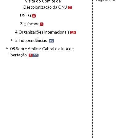
Visita do Comité de
Descolonização da ONU
7
UNTG
4
Ziguinchor
3
4.Organizações Internacionais
10
5.Independências
50
08.Sobre Amílcar Cabral e a luta de
libertação
3
55