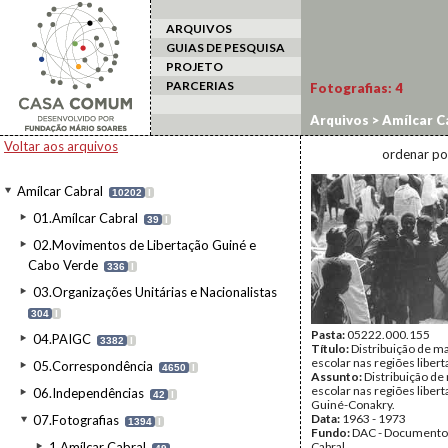
ARQUIVOS
GUIAS DE PESQUISA
PROJETO
PARCERIAS
Fotografias:
4
Arquivos
>
Amílcar C
Voltar aos arquivos
ordenar po
Amílcar Cabral
10202
I
01.Amílcar Cabral
39
I
02.Movimentos de Libertação Guiné e
Cabo Verde
336
I
03.Organizações Unitárias e Nacionalistas
304
I
Pasta:
05222.000.155
04.PAIGC
3382
I
Título:
Distribuição de ma
escolar nas regiões liber
05.Correspondência
4650
I
Assunto:
Distribuição de
escolar nas regiões libert
06.Independências
42
I
Guiné-Conakry.
Data:
1963 - 1973
07.Fotografias
1394
I
Fundo:
DAC - Documento
1.Amílcar Cabral
Cabral