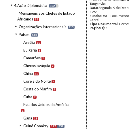
Tanganyka
4.Ação Diplomática
662
I
Data:
Segunda, 9 de Dez
1963
Mensagens aos Chefes de Estado
Fundo:
DAC - Documento
Africanos
Cabral
39
Tipo Documental:
Corre
Organizações Internacionais
113
Página(s):
1
Países
510
Argélia
10
Bulgária
3
Camarões
1
Checoslováquia
7
China
21
Coreia do Norte
7
Costa do Marfim
1
Cuba
7
Estados Unidos da América
1
Gana
19
Guiné Conakry
127
232