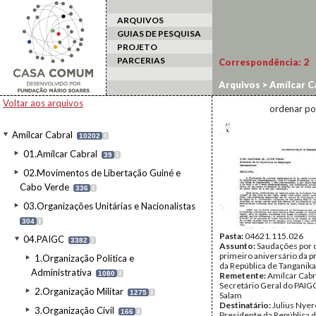
ARQUIVOS
GUIAS DE PESQUISA
PROJETO
PARCERIAS
Correspondência:
2
Arquivos
>
Amílcar C
Voltar aos arquivos
ordenar po
Amílcar Cabral
10202
I
01.Amílcar Cabral
39
I
02.Movimentos de Libertação Guiné e
Cabo Verde
336
I
03.Organizações Unitárias e Nacionalistas
304
I
Pasta:
04621.115.026
04.PAIGC
3382
I
Assunto:
Saudações por 
primeiro aniversário da 
1.Organização Política e
da República de Tanganika
Administrativa
1080
I
Remetente:
Amílcar Cabr
Secretário Geral do PAIGC
2.Organização Militar
1275
I
Salam
Destinatário:
Julius Nyer
3.Organização Civil
166
I
Presidente da República 