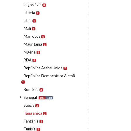
Jugoslávia
6
Libéria
1
Líbia
1
Mali
5
Marrocos
4
Mauritânia
1
Nigéria
3
RDA
4
República Árabe Unida
2
República Democrática Alemã
1
Roménia
3
Senegal
101
118
Suécia
3
Tanganica
2
Tanzânia
3
Tunísia
1