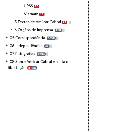
URSS
30
Vietnam
13
5.Textos de Amílcar Cabral
71
I
6.Órgãos de Imprensa
128
I
05.Correspondência
4650
I
06.Independências
42
I
07.Fotografias
1394
I
08.Sobre Amílcar Cabral e a luta de
libertação
3
55