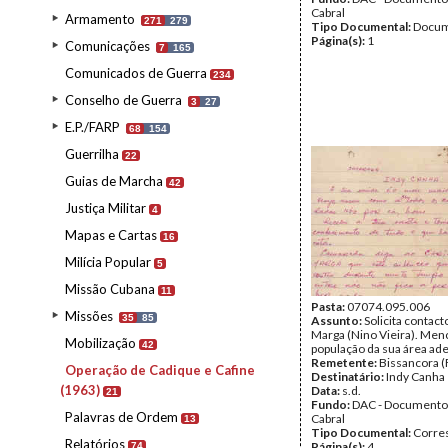
Cabral
Armamento
271
279
Tipo Documental:
Docum
Página(s):
1
Comunicações
7
165
Comunicados de Guerra
234
Conselho de Guerra
3
27
E.P./FARP
68
154
Guerrilha
22
Guias de Marcha
42
Justiça Militar
4
Mapas e Cartas
16
Milícia Popular
5
Missão Cubana
11
Pasta:
07074.095.006
Missões
35
85
Assunto:
Solicita contac
Marga (Nino Vieira). Men
Mobilização
42
população da sua área ader
Remetente:
Bissancora 
Operação de Cadique e Cafine
Destinatário:
Indy Canha
(1963)
Data:
s.d.
21
Fundo:
DAC - Documento
Palavras de Ordem
Cabral
13
Tipo Documental:
Corre
Relatórios
Página(s):
4
74