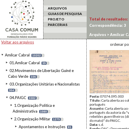
ARQUIVOS
GUIAS DE PESQUISA
Total de resultados:
PROJETO
PARCERIAS
Correspondência:
3
Arquivos
>
Amílcar C
Voltar aos arquivos
ordenar po
Amílcar Cabral
10202
I
01.Amílcar Cabral
39
I
02.Movimentos de Libertação Guiné e
Cabo Verde
336
I
03.Organizações Unitárias e Nacionalistas
304
I
Pasta:
07074.095.003
04.PAIGC
3382
I
Título:
Carta aberta ao s
português
1.Organização Política e
Assunto:
Carta aberta ao
Administrativa
1080
I
português da autoria da "
rebeldes guerrilheiros (d
2.Organização Militar
1275
I
do mato)" do PAIGC.
Data:
s.d.
Apontamentos e Instruções
81
Fundo:
DAC - Documento