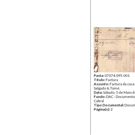
Pasta:
07074.095.001
Título:
Factura
Assunto:
Factura da casa
Salgado & Tomé.
Data:
Sábado, 5 de Maio 
Fundo:
DAC - Documento
Cabral
Tipo Documental:
Docum
Página(s):
2