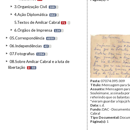
3.Organização Civil
166
I
4.Ação Diplomática
662
I
5.Textos de Amílcar Cabral
71
I
6.Órgãos de Imprensa
128
I
05.Correspondência
4650
I
06.Independências
42
I
07.Fotografias
1394
I
08.Sobre Amílcar Cabral e a luta de
libertação
3
55
Pasta:
07074.095.009
Título:
Mensagem para S
Assunto:
Mensagem par
Souleimane, assinada por
referindo que os balantas
"vieram guardar a loja já h
Data:
s.d.
Fundo:
DAC - Documento
Cabral
Tipo Documental:
Docum
Página(s):
1