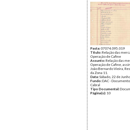
Pasta:
07074.095.019
Título:
Relação das merca
Operação de Cafine
Assunto:
Relação das mer
Operação de Cafine, assi
João Bernardo Vieira, Re
da Zona 11.
Data:
Sábado, 22 de Junh
Fundo:
DAC - Documento
Cabral
Tipo Documental:
Docum
Página(s):
10