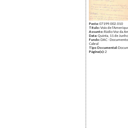
Pasta:
07199.002.010
Título:
Voix de l'Ameriqu
Assunto:
Rádio Voz da A
Data:
Quinta, 11 de Junh
Fundo:
DAC - Documento
Cabral
Tipo Documental:
Docum
Página(s):
2