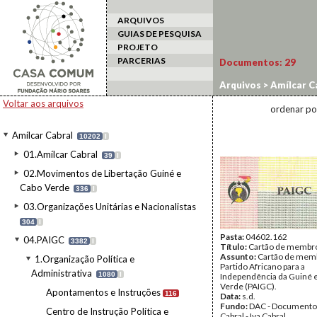
ARQUIVOS
GUIAS DE PESQUISA
PROJETO
PARCERIAS
Documentos:
29
Arquivos
>
Amílcar C
administrativos
Voltar aos arquivos
ordenar po
Amílcar Cabral
10202
I
01.Amílcar Cabral
39
I
02.Movimentos de Libertação Guiné e
Cabo Verde
336
I
03.Organizações Unitárias e Nacionalistas
304
I
Pasta:
04602.162
04.PAIGC
3382
I
Título:
Cartão de membr
Assunto:
Cartão de mem
1.Organização Política e
Partido Africano para a
Administrativa
1080
I
Independência da Guiné 
Verde (PAIGC).
Apontamentos e Instruções
116
Data:
s.d.
Fundo:
DAC - Documento
Centro de Instrução Política e
Cabral - Iva Cabral