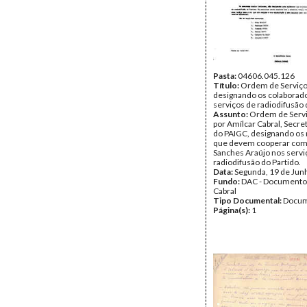
Pasta:
04606.045.126
Título:
Ordem de Serviç
designando os colaborad
serviços de radiodifusão
Assunto:
Ordem de Servi
por Amílcar Cabral, Secre
do PAIGC, designando os 
que devem cooperar com
Sanches Araújo nos servi
radiodifusão do Partido.
Data:
Segunda, 19 de Jun
Fundo:
DAC - Documento
Cabral
Tipo Documental:
Docum
Página(s):
1