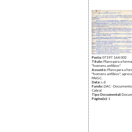
Pasta:
07197.164.002
Título:
Plano para a form
"homens anfíbios"
Assunto:
Plano para a fo
"homens anfíbios", apres
PAIGC.
Data:
s.d.
Fundo:
DAC - Documento
Cabral
Tipo Documental:
Docum
Página(s):
1