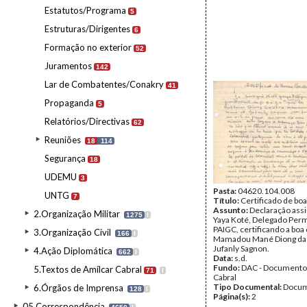
Estatutos/Programa
5
Estruturas/Dirigentes
6
Formação no exterior
52
Juramentos
142
Lar de Combatentes/Conakry
41
Propaganda
5
Relatórios/Directivas
62
Reuniões
18
114
Segurança
18
UDEMU
3
Pasta:
04620.104.008
UNTG
7
Título:
Certificado de bo
Assunto:
Declaração ass
2.Organização Militar
1275
I
Yaya Koté, Delegado Per
PAIGC, certificando a boa
3.Organização Civil
166
I
Mamadou Mané Diong da S
Jufanly Sagnon.
4.Ação Diplomática
662
I
Data:
s.d.
Fundo:
DAC - Documento
5.Textos de Amílcar Cabral
71
I
Cabral
Tipo Documental:
Docum
6.Órgãos de Imprensa
128
I
Página(s):
2
05.Correspondência