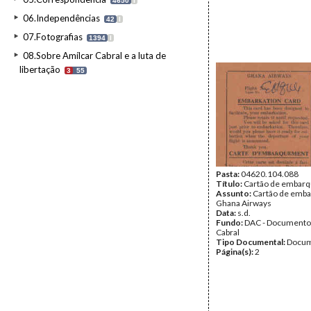
4650
I
06.Independências
42
I
07.Fotografias
1394
I
08.Sobre Amílcar Cabral e a luta de
libertação
3
55
Pasta:
04620.104.088
Título:
Cartão de embar
Assunto:
Cartão de emba
Ghana Airways
Data:
s.d.
Fundo:
DAC - Documento
Cabral
Tipo Documental:
Docum
Página(s):
2