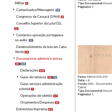
Militar
Tipo Documental:
Docum
6
Página(s):
2
Comunicados/Mensagens
89
Congresso de Cassacá (1964)
9
Conselho Superior da Luta/CEL
11
Contactos oposição portuguesa
no exílio
12
Desenvolvimento da luta em Cabo
Verde
10
Documentos administrativos
29
329
Declarações
150
Pasta:
04616.076.019
Guias de remessa
58
74
Data:
s.d.
Guias serviços administração
Fundo:
DAC - Documento
Cabral
colonial
7
Tipo Documental:
Docum
Página(s):
1
Operações de câmbio
17
Orçamentos/Despesas
52
Entrevistas/Imprensa
43