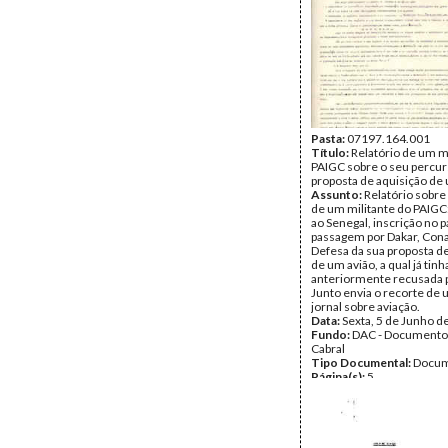
Pasta:
07197.164.001
Título:
Relatório de um m
PAIGC sobre o seu percur
proposta de aquisição de
Assunto:
Relatório sobre
de um militante do PAIGC
ao Senegal, inscrição no p
passagem por Dakar, Cona
Defesa da sua proposta d
de um avião, a qual já tinh
anteriormente recusada p
Junto envia o recorte de 
jornal sobre aviação.
Data:
Sexta, 5 de Junho d
Fundo:
DAC - Documento
Cabral
Tipo Documental:
Docum
Página(s):
5