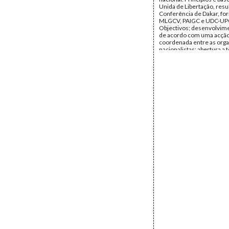
Unida de Libertação, resu
Conferência de Dakar, fo
MLGCV, PAIGC e UDC-UP
Objectivos; desenvolvime
de acordo com uma acçã
coordenada entre as org
nacionalistas; abertura a 
organizações políticas, d
sindicais que aceitem os p
Frente; órgãos dirigentes
delegações e representa
proveniência e administr
fundos.
Data:
1961
Fundo:
DAC - Documento
Cabral
Tipo Documental:
Docum
Página(s):
4