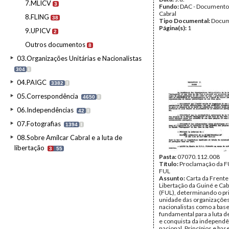
7.MLICV
3
Fundo:
DAC - Documento
Cabral
8.FLING
38
Tipo Documental:
Docum
Página(s):
1
9.UPICV
2
Outros documentos
8
03.Organizações Unitárias e Nacionalistas
304
I
04.PAIGC
3382
I
05.Correspondência
4650
I
06.Independências
42
I
07.Fotografias
1394
I
08.Sobre Amílcar Cabral e a luta de
libertação
3
55
Pasta:
07070.112.008
Título:
Proclamação da F
FUL
Assunto:
Carta da Frente
Libertação da Guiné e Ca
(FUL), determinando o pri
unidade das organizaçõe
nacionalistas como a base
fundamental para a luta d
e conquista da independê
nacional. Princípios e bas