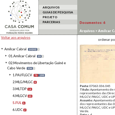
ARQUIVOS
GUIAS DE PESQUISA
PROJETO
PARCERIAS
Documentos:
6
Arquivos
>
Amílcar C
Voltar aos arquivos
ordenar po
Amílcar Cabral
10202
I
01.Amílcar Cabral
39
I
02.Movimentos de Libertação Guiné e
Cabo Verde
336
I
1.PAI/FLGCV
70
195
2.MLG/MLGC
8
Pasta:
07063.036.045
3.MLTDP
Título:
Apontamento de r
14
representantes das Dire
4.MLGCV
60
MLGCV, PAIGC, UDC e U
Assunto:
Apontamento d
5.FUL
6
dos representantes das 
MLGCV, PAIGC, UDC e UP
6.UDC
2
Verde.
Data:
s.d.