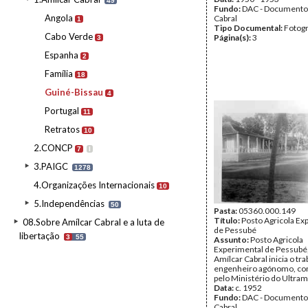
49
Fundo:
DAC - Documento
Angola
Cabral
1
Tipo Documental:
Fotogr
Cabo Verde
Página(s):
3
3
Espanha
2
Família
18
Guiné-Bissau
4
Portugal
11
Retratos
10
2.CONCP
7
I
3.PAIGC
1278
4.Organizações Internacionais
10
5.Independências
50
Pasta:
05360.000.149
Título:
Posto Agricola Ex
08.Sobre Amílcar Cabral e a luta de
de Pessubé
libertação
3
55
Assunto:
Posto Agricola
Experimental de Pessubé
Amílcar Cabral inicia o tr
engenheiro agónomo, co
pelo Ministério do Ultram
Data:
c. 1952
Fundo:
DAC - Documento
Cabral