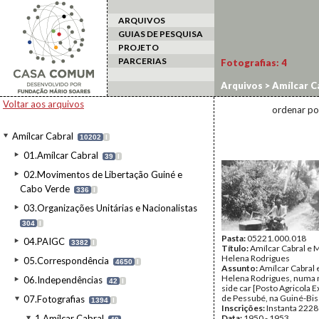
ARQUIVOS
GUIAS DE PESQUISA
PROJETO
PARCERIAS
Fotografias:
4
Arquivos
>
Amílcar C
Voltar aos arquivos
ordenar po
Amílcar Cabral
10202
I
01.Amílcar Cabral
39
I
02.Movimentos de Libertação Guiné e
Cabo Verde
336
I
03.Organizações Unitárias e Nacionalistas
304
I
Pasta:
05221.000.018
04.PAIGC
3382
I
Título:
Amílcar Cabral e 
Helena Rodrigues
05.Correspondência
4650
I
Assunto:
Amílcar Cabral 
Helena Rodrigues, numa
06.Independências
42
I
side car [Posto Agricola 
de Pessubé, na Guiné-Bis
07.Fotografias
1394
I
Inscrições:
Instanta 2228
1.Amílcar Cabral
Data:
1950 - 1953