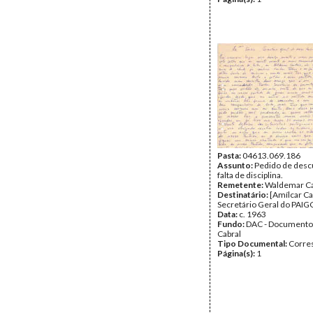
Pasta:
04613.069.186
Assunto:
Pedido de descu
falta de disciplina.
Remetente:
Waldemar C
Destinatário:
[Amílcar Ca
Secretário Geral do PAIG
Data:
c. 1963
Fundo:
DAC - Documento
Cabral
Tipo Documental:
Corre
Página(s):
1