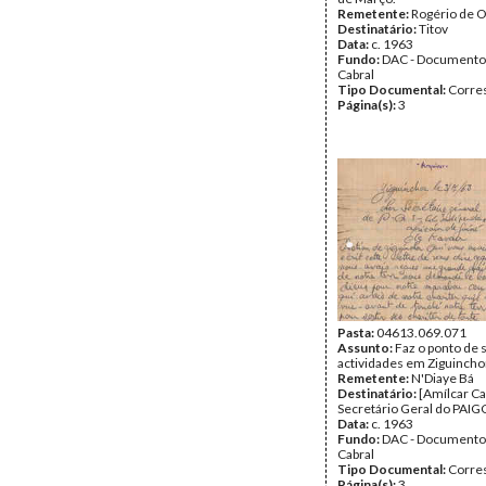
Remetente:
Rogério de O
Destinatário:
Titov
Data:
c. 1963
Fundo:
DAC - Documento
Cabral
Tipo Documental:
Corre
Página(s):
3
Pasta:
04613.069.071
Assunto:
Faz o ponto de 
actividades em Ziguincho
Remetente:
N'Diaye Bá
Destinatário:
[Amílcar Ca
Secretário Geral do PAIG
Data:
c. 1963
Fundo:
DAC - Documento
Cabral
Tipo Documental:
Corre
Página(s):
3