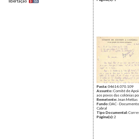
libertação
3
55
Pasta:
04614.070.109
Assunto:
Comité de Apoio
aos povos das colónias p
Remetente:
Jean Mettas
Fundo:
DAC - Documento
Cabral
Tipo Documental:
Corre
Página(s):
2