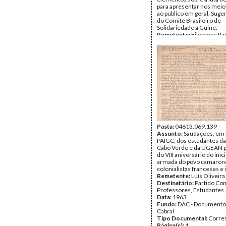
para apresentar nos meios
ao público em geral. Suger
do Comité Brasileiro de
Solidariedade à Guiné.
Remetente:
Filomena Ra
Cruz (Mena)
Destinatário:
Amílcar Cab
Data:
1963
Fundo:
DAC - Documento
Cabral
Tipo Documental:
Corre
Página(s):
2
Pasta:
04613.069.139
Assunto:
Saudações, em
PAIGC, dos estudantes da
Cabo Verde e da UGEAN p
do VIII aniversário do iníci
armada do povo camaronê
colonialistas franceses e 
Remetente:
Luís Oliveira
Destinatário:
Partido Co
Professores, Estudantes
Data:
1963
Fundo:
DAC - Documento
Cabral
Tipo Documental:
Corre
Página(s):
1