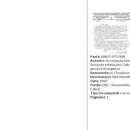
Pasta:
04615.073.004
Assunto:
Associação Sovi
Amizade e Relações Cult
países Estrangeiras.
Remetente:
H. Choukour
Destinatário:
Não identif
Data:
1963
Fundo:
DAC - Documento
Cabral
Tipo Documental:
Corre
Página(s):
1