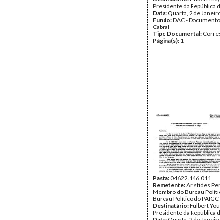
Presidente da República
Data:
Quarta, 2 de Janeir
Fundo:
DAC - Documento
Cabral
Tipo Documental:
Corre
Página(s):
1
Pasta:
04622.146.011
Remetente:
Aristides Per
Membro do Bureau Polític
Bureau Político do PAIGC
Destinatário:
Fulbert You
Presidente da República 
Data:
Quarta, 2 de Janeir