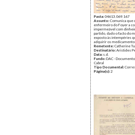
Pasta:
04613.069.167
Assunto:
Comunica que o
enfermeiro do Foyer a c
impermeável com dinhei
partido, dado o facto do
exposto às intempéries q
adquirir os medicamento
Remetente:
Catherine Tu
Destinatário:
Aristides P
Data:
s.d.
Fundo:
DAC - Documento
Cabral
Tipo Documental:
Corre
Página(s):
2