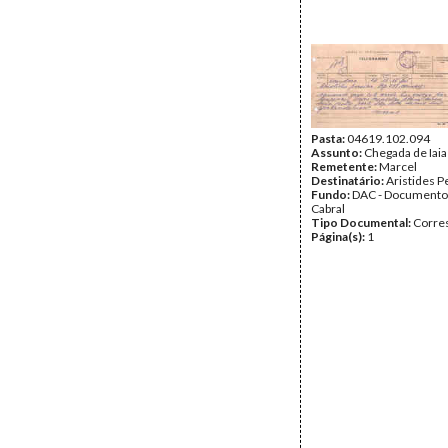
Pasta:
04619.102.094
Assunto:
Chegada de Iaia
Remetente:
Marcel
Destinatário:
Aristides P
Fundo:
DAC - Documento
Cabral
Tipo Documental:
Corre
Página(s):
1