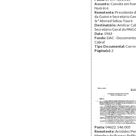
Assunto:
Convite em honr
Nyéréré.
Remetente:
Presidente d
da Guiné e Secretário Ge
Srª Ahmed Sékou Touré
Destinatário:
Amílcar Cab
Secretário Geral do PAIG
Data:
1963
Fundo:
DAC - Documento
Cabral
Tipo Documental:
Corre
Página(s):
2
Pasta:
04622.146.005
Remetente:
Aristides Per
Membro do Bureau Polític