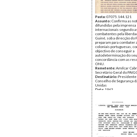
Pasta:
07075.144.121
Assunto:
Confirma as not
difundidas pela imprensa 
internacionais segundo as
combatentes pela liberda
Guiné, sob a direcção do 
preparam para combater a
coloniais portuguesas, c
objectivo de conseguir a
autodeterminação do seu
concordância com as res
ONU.
Remetente:
Amílcar Cabr
Secretário Geral do PAIG
Destinatário:
Presidente
Conselho de Segurança d
Unidas
Data:
1963
Fundo:
DAC - Documento
Cabral
Tipo Documental:
Corre
Página(s):
1