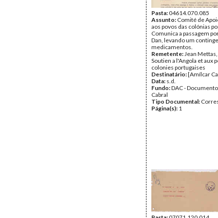
Pasta:
04614.070.085
Assunto:
Comité de Apoio
aos povos das colónias p
Comunica a passagem por
Dan, levando um conting
medicamentos.
Remetente:
Jean Mettas,
Soutien a l'Angola et aux 
colonies portugaises
Destinatário:
[Amílcar Ca
Data:
s.d.
Fundo:
DAC - Documento
Cabral
Tipo Documental:
Corre
Página(s):
1
Pasta:
07071.120.014