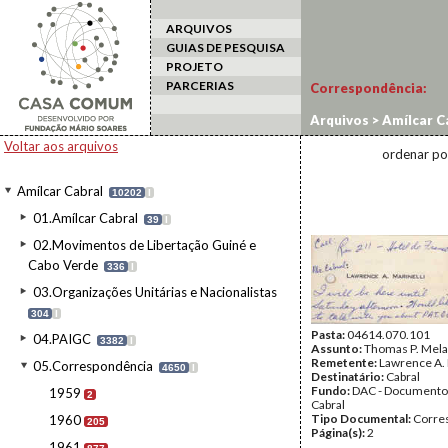
ARQUIVOS
GUIAS DE PESQUISA
PROJETO
PARCERIAS
Correspondência:
1156
Arquivos
>
Amílcar C
Voltar aos arquivos
ordenar po
Amílcar Cabral
10202
I
01.Amílcar Cabral
39
I
02.Movimentos de Libertação Guiné e
Cabo Verde
336
I
03.Organizações Unitárias e Nacionalistas
304
I
Pasta:
04614.070.101
04.PAIGC
3382
I
Assunto:
Thomas P. Mela
Remetente:
Lawrence A. 
05.Correspondência
4650
I
Destinatário:
Cabral
Fundo:
DAC - Documento
1959
2
Cabral
Tipo Documental:
Corre
1960
205
Página(s):
2
1961