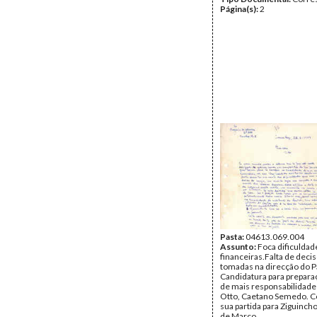
Página(s):
2
Pasta:
04613.069.004
Assunto:
Foca dificuldad
financeiras.Falta de deci
tomadas na direcção do P
Candidatura para prepar
de mais responsabilidade 
Otto, Caetano Semedo. C
sua partida para Ziguinch
de Março.