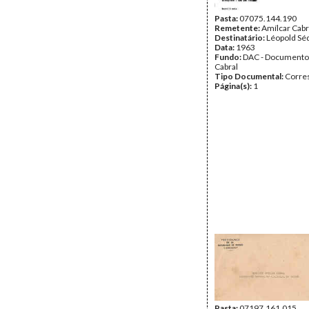
Pasta:
07075.144.190
Remetente:
Amílcar Cabr
Destinatário:
Léopold Sé
Data:
1963
Fundo:
DAC - Documento
Cabral
Tipo Documental:
Corre
Página(s):
1
Pasta:
07197.161.015