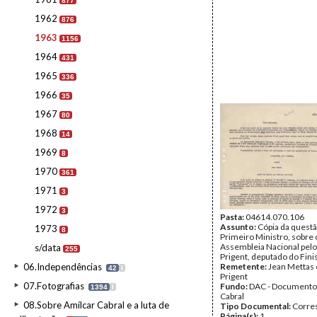
877
1962
876
1963
1156
1964
431
1965
336
1966
35
1967
80
1968
14
1969
8
1970
361
1971
3
1972
3
Pasta:
04614.070.106
Assunto:
Cópia da questã
1973
8
Primeiro Ministro, sobre
Assembleia Nacional pel
s/data
255
Prigent, deputado do Fini
06.Independências
Remetente:
Jean Mettas 
42
I
Prigent
07.Fotografias
Fundo:
DAC - Documento
1394
I
Cabral
08.Sobre Amílcar Cabral e a luta de
Tipo Documental:
Corre
Página(s):
1