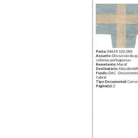
Pasta:
04619.102.083
Assunto:
Discussão da q
colónias portuguesas.
Remetente:
Marof
Destinatário:
Não identif
Fundo:
DAC - Documento
Cabral
Tipo Documental:
Corre
Página(s):
2