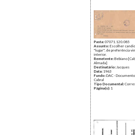
Pasta:
07071.120.085
Assunto:
Escolher candid
"lugar", de preferência vi
interior.
Remetente:
Bebiano [Cab
Almada]
Destinatário:
Jacques
Data:
1963
Fundo:
DAC - Documento
Cabral
Tipo Documental:
Corre
Página(s):
1