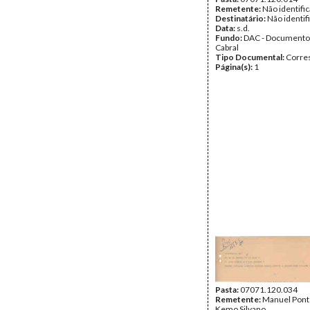
Remetente:
Não identifi
Destinatário:
Não identif
Data:
s.d.
Fundo:
DAC - Documento
Cabral
Tipo Documental:
Corre
Página(s):
1
Pasta:
07071.120.034
Remetente:
Manuel Pont
Kemo Silvano