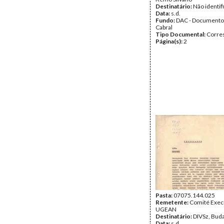
Destinatário:
Não identif
Data:
s.d.
Fundo:
DAC - Documento
Cabral
Tipo Documental:
Corre
Página(s):
2
Pasta:
07075.144.025
Remetente:
Comité Exec
UGEAN
Destinatário:
DIVSz, Bud
Data:
s.d.