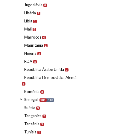
Jugoslávia
6
Libéria
1
Líbia
1
Mali
5
Marrocos
4
Mauritânia
1
Nigéria
3
RDA
4
República Árabe Unida
2
República Democrática Alemã
1
Roménia
3
Senegal
101
118
Suécia
3
Tanganica
2
Tanzânia
3
Tunísia
1