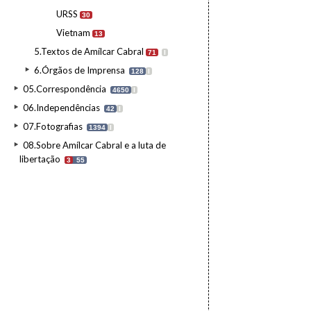
URSS
30
Vietnam
13
5.Textos de Amílcar Cabral
71
I
6.Órgãos de Imprensa
128
I
05.Correspondência
4650
I
06.Independências
42
I
07.Fotografias
1394
I
08.Sobre Amílcar Cabral e a luta de
libertação
3
55