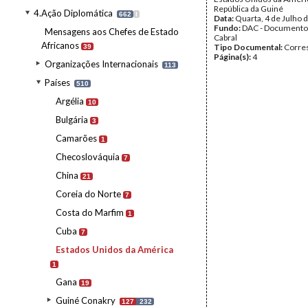
República da Guiné
4.Ação Diplomática
662
I
Data:
Quarta, 4 de Julho 
Fundo:
DAC - Documento
Mensagens aos Chefes de Estado
Cabral
Africanos
Tipo Documental:
Corre
39
Página(s):
4
Organizações Internacionais
113
Países
510
Argélia
10
Bulgária
3
Camarões
1
Checoslováquia
7
China
21
Coreia do Norte
7
Costa do Marfim
1
Cuba
7
Estados Unidos da América
1
Gana
19
Guiné Conakry
127
232