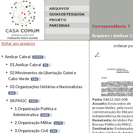
ARQUIVOS
GUIAS DE PESQUISA
PROJETO
PARCERIAS
Correspondência:
1
Arquivos
>
Amílcar C
Voltar aos arquivos
ordenar po
Amílcar Cabral
10202
I
01.Amílcar Cabral
39
I
02.Movimentos de Libertação Guiné e
Cabo Verde
336
I
03.Organizações Unitárias e Nacionalistas
304
I
Pasta:
04612.063.008
04.PAIGC
3382
I
Assunto:
Envia votos de
prosperidades, pela ocasi
1.Organização Política e
comemoração do 186 aniv
Administrativa
1080
I
independência da nação 
Remetente:
Aristides Per
2.Organização Militar
1275
I
Bureau Político do PAIGC
Destinatário:
Embaixador
3.Organização Civil
166
I
Estados Unidos da Améri